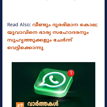
Read Also:
വീണ്ടും ദുരഭിമാന കൊല;
യുവാവിനെ ഭാര്യ സഹോദരനും
സുഹൃത്തുക്കളും ചേർന്ന്
വെട്ടിക്കൊന്നു