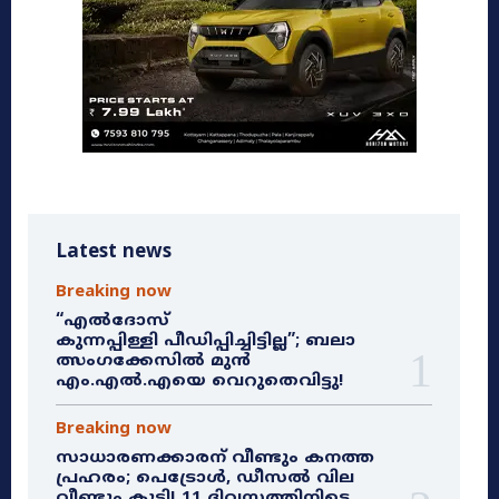
Latest news
Breaking now
“എൽദോസ്
കുന്നപ്പിള്ളി പീഡിപ്പിച്ചിട്ടില്ല”; ബലാ
ത്സംഗക്കേസിൽ മുൻ
എം.എൽ.എയെ വെറുതെവിട്ടു!
Breaking now
സാധാരണക്കാരന് വീണ്ടും കനത്ത
പ്രഹരം; പെട്രോൾ, ഡീസൽ വില
വീണ്ടും കൂട്ടി! 11 ദിവസത്തിനിടെ