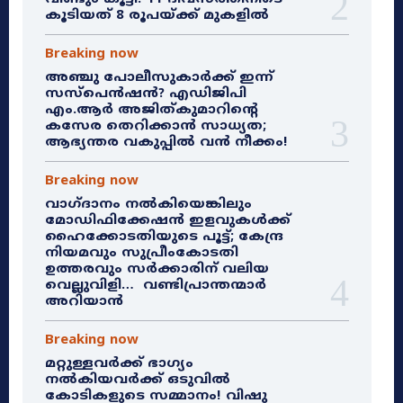
കൂടിയത് 8 രൂപയ്ക്ക് മുകളിൽ
Breaking now
അഞ്ചു പോലീസുകാർക്ക് ഇന്ന്
സസ്‌പെൻഷൻ? എഡിജിപി
എം.ആർ അജിത്കുമാറിൻ്റെ
കസേര തെറിക്കാൻ സാധ്യത;
ആഭ്യന്തര വകുപ്പിൽ വൻ നീക്കം!
Breaking now
വാഗ്ദാനം നൽകിയെങ്കിലും
മോഡിഫിക്കേഷൻ ഇളവുകൾക്ക്
ഹൈക്കോടതിയുടെ പൂട്ട്; കേന്ദ്ര
നിയമവും സുപ്രീംകോടതി
ഉത്തരവും സർക്കാരിന് വലിയ
വെല്ലുവിളി… വണ്ടിപ്രാന്തന്മാർ
അറിയാൻ
Breaking now
മറ്റുള്ളവർക്ക് ഭാഗ്യം
നൽകിയവർക്ക് ഒടുവിൽ
കോടികളുടെ സമ്മാനം! വിഷു