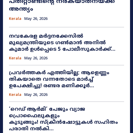
പതിറ്റാണ്ടിന്റെ നരകയാതനയ്ക്ക്
അന്ത്യം
Kerala
May 26, 2026
നവകേരള മർദ്ദനക്കേസിൽ
മുഖ്യമന്ത്രിയുടെ ഗൺമാൻ അനിൽ
കുമാർ ഉൾപ്പെടെ 5 പോലീസുകാർക്ക്...
Kerala
May 26, 2026
പ്രവർത്തകർ എത്തിയില്ല; ആളെണ്ണം
തികയാതെ വന്നതോടെ മാർച്ച്
ഉപേക്ഷിച്ചു! രണ്ടര മണിക്കൂർ...
Kerala
May 26, 2026
​‘റെഡ് ആർമി’ പേജും വ്യാജ
പ്രൊഫൈലുകളും
കുടുങ്ങും! സ്ക്രീൻഷോട്ടുകൾ സഹിതം
പരാതി നൽകി...