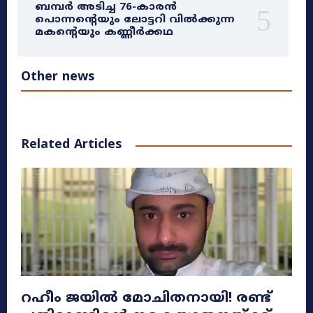
ബമ്പർ അടിച്ച 76-കാരൻ
പൊന്നന്റെയും ലോട്ടറി വിൽക്കുന്ന
മകന്റെയും കണ്ണീർക്കഥ
Other news
Related Articles
റഹീം ജയിൽ മോചിതനായി! രണ്ട്