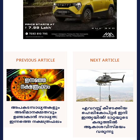
PREVIOUS ARTICLE
NEXT ARTICLE
അപകടസാധ്യതകളും
എവറസ്റ്റ് കീഴടക്കിയ
അഭിമാനക്ഷതവും
ഹെലികോപ്റ്റർ ഇനി
ഉണ്ടാകാൻ സാധ്യത;
ഇന്ത്യയിൽ! ടാറ്റയുടെ
ഇന്നത്തെ നക്ഷത്രഫലം
കരുത്തിൽ
ആകാശവിസ്മയം
വരുന്നു