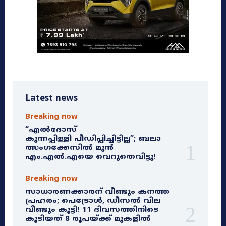
Latest news
Breaking now
“എൽദോസ്
കുന്നപ്പിള്ളി പീഡിപ്പിച്ചിട്ടില്ല”; ബലാ
ത്സംഗക്കേസിൽ മുൻ
എം.എൽ.എയെ വെറുതെവിട്ടു!
Breaking now
സാധാരണക്കാരന് വീണ്ടും കനത്ത
പ്രഹരം; പെട്രോൾ, ഡീസൽ വില
വീണ്ടും കൂട്ടി! 11 ദിവസത്തിനിടെ
കൂടിയത് 8 രൂപയ്ക്ക് മുകളിൽ