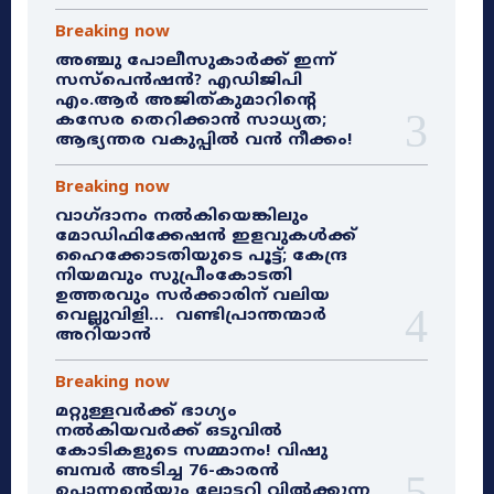
Breaking now
അഞ്ചു പോലീസുകാർക്ക് ഇന്ന്
സസ്‌പെൻഷൻ? എഡിജിപി
എം.ആർ അജിത്കുമാറിൻ്റെ
കസേര തെറിക്കാൻ സാധ്യത;
ആഭ്യന്തര വകുപ്പിൽ വൻ നീക്കം!
Breaking now
വാഗ്ദാനം നൽകിയെങ്കിലും
മോഡിഫിക്കേഷൻ ഇളവുകൾക്ക്
ഹൈക്കോടതിയുടെ പൂട്ട്; കേന്ദ്ര
നിയമവും സുപ്രീംകോടതി
ഉത്തരവും സർക്കാരിന് വലിയ
വെല്ലുവിളി… വണ്ടിപ്രാന്തന്മാർ
അറിയാൻ
Breaking now
മറ്റുള്ളവർക്ക് ഭാഗ്യം
നൽകിയവർക്ക് ഒടുവിൽ
കോടികളുടെ സമ്മാനം! വിഷു
ബമ്പർ അടിച്ച 76-കാരൻ
പൊന്നന്റെയും ലോട്ടറി വിൽക്കുന്ന