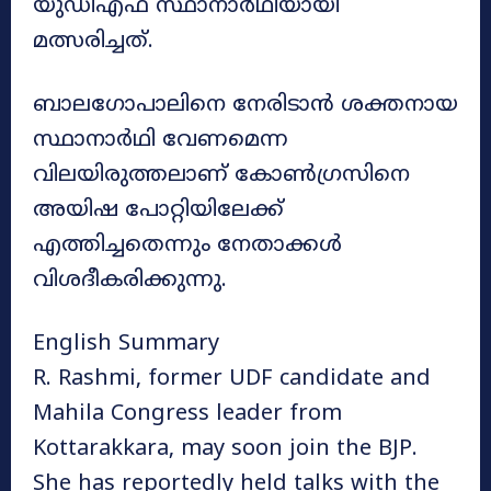
യുഡിഎഫ് സ്ഥാനാർഥിയായി
മത്സരിച്ചത്.
ബാലഗോപാലിനെ നേരിടാൻ ശക്തനായ
സ്ഥാനാർഥി വേണമെന്ന
വിലയിരുത്തലാണ് കോൺഗ്രസിനെ
അയിഷ പോറ്റിയിലേക്ക്
എത്തിച്ചതെന്നും നേതാക്കൾ
വിശദീകരിക്കുന്നു.
English Summary
R. Rashmi, former UDF candidate and
Mahila Congress leader from
Kottarakkara, may soon join the BJP.
She has reportedly held talks with the