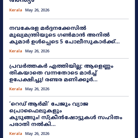
അന്ത്യം
Kerala
May 26, 2026
നവകേരള മർദ്ദനക്കേസിൽ
മുഖ്യമന്ത്രിയുടെ ഗൺമാൻ അനിൽ
കുമാർ ഉൾപ്പെടെ 5 പോലീസുകാർക്ക്...
Kerala
May 26, 2026
പ്രവർത്തകർ എത്തിയില്ല; ആളെണ്ണം
തികയാതെ വന്നതോടെ മാർച്ച്
ഉപേക്ഷിച്ചു! രണ്ടര മണിക്കൂർ...
Kerala
May 26, 2026
​‘റെഡ് ആർമി’ പേജും വ്യാജ
പ്രൊഫൈലുകളും
കുടുങ്ങും! സ്ക്രീൻഷോട്ടുകൾ സഹിതം
പരാതി നൽകി...
Kerala
May 26, 2026