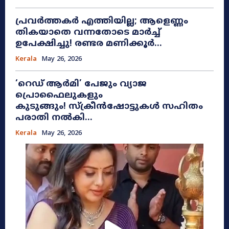
പ്രവർത്തകർ എത്തിയില്ല; ആളെണ്ണം
തികയാതെ വന്നതോടെ മാർച്ച്
ഉപേക്ഷിച്ചു! രണ്ടര മണിക്കൂർ...
Kerala
May 26, 2026
​‘റെഡ് ആർമി’ പേജും വ്യാജ
പ്രൊഫൈലുകളും
കുടുങ്ങും! സ്ക്രീൻഷോട്ടുകൾ സഹിതം
പരാതി നൽകി...
Kerala
May 26, 2026