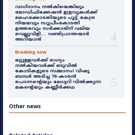
വാഗ്ദാനം നൽകിയെങ്കിലും
മോഡിഫിക്കേഷൻ ഇളവുകൾക്ക്
ഹൈക്കോടതിയുടെ പൂട്ട്; കേന്ദ്ര
നിയമവും സുപ്രീംകോടതി
ഉത്തരവും സർക്കാരിന് വലിയ
വെല്ലുവിളി… വണ്ടിപ്രാന്തന്മാർ
അറിയാൻ
Breaking now
മറ്റുള്ളവർക്ക് ഭാഗ്യം
നൽകിയവർക്ക് ഒടുവിൽ
കോടികളുടെ സമ്മാനം! വിഷു
ബമ്പർ അടിച്ച 76-കാരൻ
പൊന്നന്റെയും ലോട്ടറി വിൽക്കുന്ന
മകന്റെയും കണ്ണീർക്കഥ
Other news