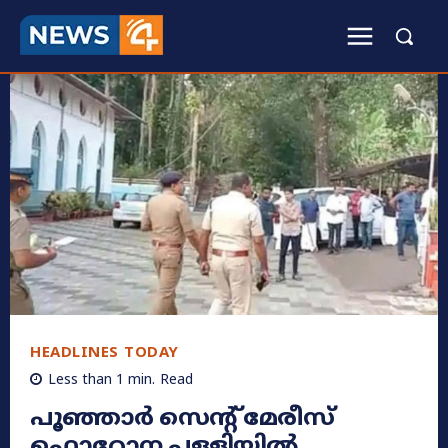
HEADLINES TODAY
Less than 1
min.
Read
പൂഞ്ഞാർ സെന്റ് മേരീസ്
ഫൊറോന പള്ളിയിൽ