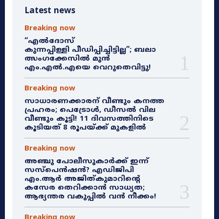
Latest news
Breaking now
“എൽദോസ്
കുന്നപ്പിള്ളി പീഡിപ്പിച്ചിട്ടില്ല”; ബലാ
ത്സംഗക്കേസിൽ മുൻ
എം.എൽ.എയെ വെറുതെവിട്ടു!
Breaking now
സാധാരണക്കാരന് വീണ്ടും കനത്ത
പ്രഹരം; പെട്രോൾ, ഡീസൽ വില
വീണ്ടും കൂട്ടി! 11 ദിവസത്തിനിടെ
കൂടിയത് 8 രൂപയ്ക്ക് മുകളിൽ
Breaking now
അഞ്ചു പോലീസുകാർക്ക് ഇന്ന്
സസ്‌പെൻഷൻ? എഡിജിപി
എം.ആർ അജിത്കുമാറിൻ്റെ
കസേര തെറിക്കാൻ സാധ്യത;
ആഭ്യന്തര വകുപ്പിൽ വൻ നീക്കം!
Breaking now