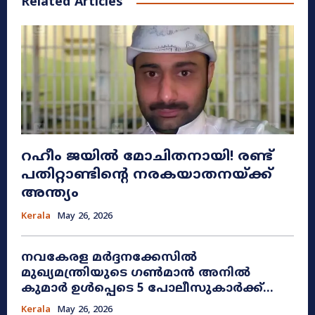
Related Articles
റഹീം ജയിൽ മോചിതനായി! രണ്ട്
പതിറ്റാണ്ടിന്റെ നരകയാതനയ്ക്ക്
അന്ത്യം
Kerala
May 26, 2026
നവകേരള മർദ്ദനക്കേസിൽ
മുഖ്യമന്ത്രിയുടെ ഗൺമാൻ അനിൽ
കുമാർ ഉൾപ്പെടെ 5 പോലീസുകാർക്ക്...
Kerala
May 26, 2026