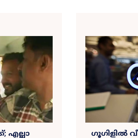
; എല്ലാ
ഗൂഗിളിൽ വീണ