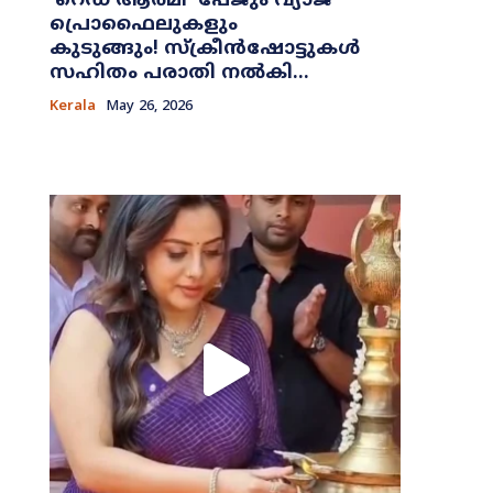
​‘റെഡ് ആർമി’ പേജും വ്യാജ
പ്രൊഫൈലുകളും
കുടുങ്ങും! സ്ക്രീൻഷോട്ടുകൾ
സഹിതം പരാതി നൽകി...
Kerala
May 26, 2026