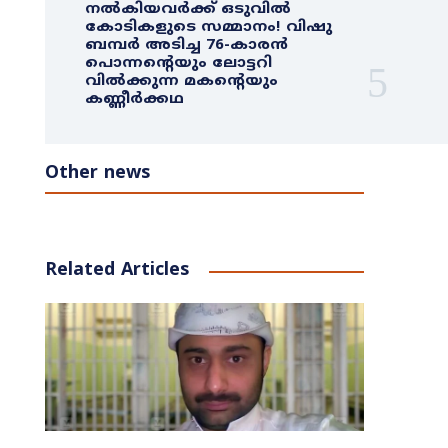
നൽകിയവർക്ക് ഒടുവിൽ
കോടികളുടെ സമ്മാനം! വിഷു
ബമ്പർ അടിച്ച 76-കാരൻ
പൊന്നന്റെയും ലോട്ടറി
വിൽക്കുന്ന മകന്റെയും
കണ്ണീർക്കഥ
Other news
Related Articles