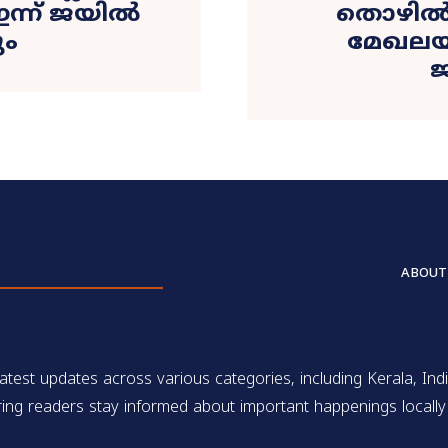
ഇന്ന് ജയിൽ
തൊഴിൽ 
ം
മേഖലയ
ജ
ABOUT
test updates across various categories, including Kerala, Indi
ing readers stay informed about important happenings locally 