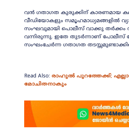
വൻ ഗതാഗത കുരുക്കിന് കാരണമായ 
വീഡിയോകളും സമൂഹമാധ്യമങ്ങളിൽ വ്യാപക
സംഘവുമായി പൊലീസ് വാക്കു തർക്കം നടക്
വന്നിരുന്നു. ഇതേ തുടർന്നാണ് പോലീസ
സംഘംചേർന്ന ഗതാഗത തടസ്സമുണ്ടാക
Read Also:
രാഹുൽ പുറത്തേക്ക്; എല്ല
മോചിതനാകും