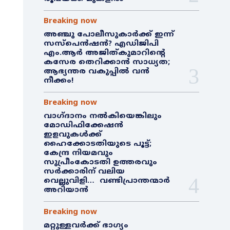
Breaking now
അഞ്ചു പോലീസുകാർക്ക് ഇന്ന്
സസ്‌പെൻഷൻ? എഡിജിപി
എം.ആർ അജിത്കുമാറിൻ്റെ
കസേര തെറിക്കാൻ സാധ്യത;
ആഭ്യന്തര വകുപ്പിൽ വൻ
നീക്കം!
Breaking now
വാഗ്ദാനം നൽകിയെങ്കിലും
മോഡിഫിക്കേഷൻ
ഇളവുകൾക്ക്
ഹൈക്കോടതിയുടെ പൂട്ട്;
കേന്ദ്ര നിയമവും
സുപ്രീംകോടതി ഉത്തരവും
സർക്കാരിന് വലിയ
വെല്ലുവിളി… വണ്ടിപ്രാന്തന്മാർ
അറിയാൻ
Breaking now
മറ്റുള്ളവർക്ക് ഭാഗ്യം