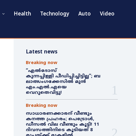
Health
Technology
Auto
Video
Latest news
Breaking now
“എൽദോസ്
കുന്നപ്പിള്ളി പീഡിപ്പിച്ചിട്ടില്ല”; ബ
ലാത്സംഗക്കേസിൽ മുൻ
എം.എൽ.എയെ
വെറുതെവിട്ടു!
Breaking now
സാധാരണക്കാരന് വീണ്ടും
കനത്ത പ്രഹരം; പെട്രോൾ,
ഡീസൽ വില വീണ്ടും കൂട്ടി! 11
ദിവസത്തിനിടെ കൂടിയത് 8
രൂപയ്ക്ക് മുകളിൽ