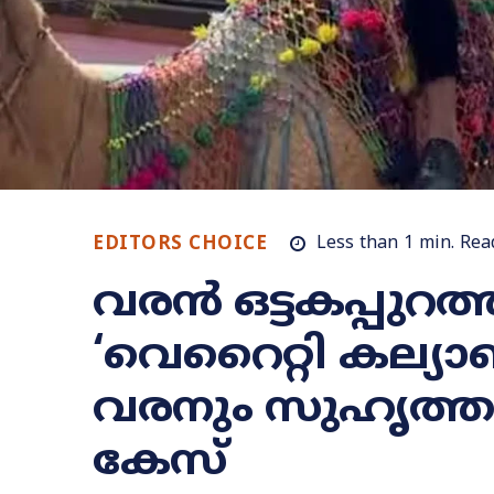
EDITORS CHOICE
Less than 1
min.
Rea
വരൻ ഒട്ടകപ്പുറത്
‘വെറൈറ്റി കല്യ
വരനും സുഹൃത്ത
കേസ്