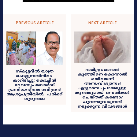
PREVIOUS ARTICLE
NEXT ARTICLE
ദാരിദ്ര്യം മാറാൻ
സ്കൂട്ടറിൽ യാത്ര
കുഞ്ഞിനെ കൊന്നാൽ
ചെയ്യുന്നതിനിടെ
മതിയെന്ന്
കാറിടിച്ചു; കൊച്ചിൻ
അന്ധവിശ്വാസം!
ദേവസ്വം ബോര്‍ഡ്
എട്ടുമാസം പ്രായമുള്ള
പ്രസിഡന്‍റ് കെ രവീന്ദ്രൻ
കുഞ്ഞുമായി ദമ്പതികൾ
ആശുപത്രിയിൽ; പരിക്ക്
ചെയ്തത് കണ്ടോ?
ഗുരുതരം
പുറത്തുവരുന്നത്
നടുക്കുന്ന വിവരങ്ങൾ