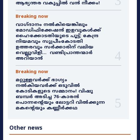
ആഭ്യന്തര വകുപ്പിൽ വൻ നീക്കം!
Breaking now
വാഗ്ദാനം നൽകിയെങ്കിലും
മോഡിഫിക്കേഷൻ ഇളവുകൾക്ക്
ഹൈക്കോടതിയുടെ പൂട്ട്; കേന്ദ്ര
നിയമവും സുപ്രീംകോടതി
ഉത്തരവും സർക്കാരിന് വലിയ
വെല്ലുവിളി… വണ്ടിപ്രാന്തന്മാർ
അറിയാൻ
Breaking now
മറ്റുള്ളവർക്ക് ഭാഗ്യം
നൽകിയവർക്ക് ഒടുവിൽ
കോടികളുടെ സമ്മാനം! വിഷു
ബമ്പർ അടിച്ച 76-കാരൻ
പൊന്നന്റെയും ലോട്ടറി വിൽക്കുന്ന
മകന്റെയും കണ്ണീർക്കഥ
Other news