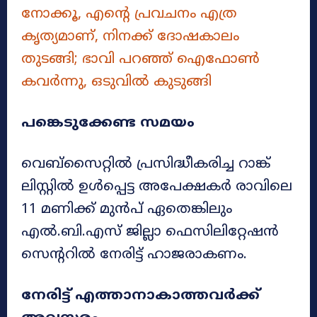
നോക്കൂ, എന്റെ പ്രവചനം എത്ര
കൃത്യമാണ്, നിനക്ക് ദോഷകാലം
തുടങ്ങി; ഭാവി പറഞ്ഞ് ഐഫോൺ
കവർന്നു, ഒടുവിൽ കുടുങ്ങി
പങ്കെടുക്കേണ്ട സമയം
വെബ്‌സൈറ്റിൽ പ്രസിദ്ധീകരിച്ച റാങ്ക്
ലിസ്റ്റിൽ ഉൾപ്പെട്ട അപേക്ഷകർ രാവിലെ
11 മണിക്ക് മുൻപ് ഏതെങ്കിലും
എൽ.ബി.എസ് ജില്ലാ ഫെസിലിറ്റേഷൻ
സെന്ററിൽ നേരിട്ട് ഹാജരാകണം.
നേരിട്ട് എത്താനാകാത്തവർക്ക്