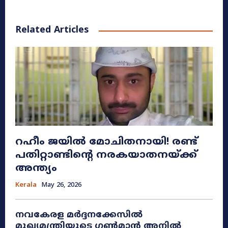
Related Articles
റഹീം ജയിൽ മോചിതനായി! രണ്ട്
പതിറ്റാണ്ടിന്റെ നരകയാതനയ്ക്ക്
അന്ത്യം
Kerala
May 26, 2026
നവകേരള മർദ്ദനക്കേസിൽ
മുഖ്യമന്ത്രിയുടെ ഗൺമാൻ അനിൽ