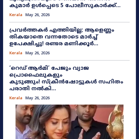
കുമാർ ഉൾപ്പെടെ 5 പോലീസുകാർക്ക്...
Kerala
May 26, 2026
പ്രവർത്തകർ എത്തിയില്ല; ആളെണ്ണം
തികയാതെ വന്നതോടെ മാർച്ച്
ഉപേക്ഷിച്ചു! രണ്ടര മണിക്കൂർ...
Kerala
May 26, 2026
​‘റെഡ് ആർമി’ പേജും വ്യാജ
പ്രൊഫൈലുകളും
കുടുങ്ങും! സ്ക്രീൻഷോട്ടുകൾ സഹിതം
പരാതി നൽകി...
Kerala
May 26, 2026