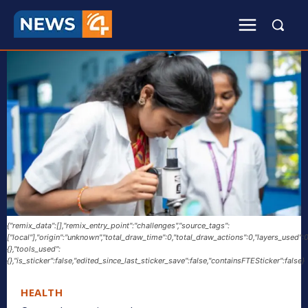
{"remix_data":[],"remix_entry_point":"challenges","source_tags":
["local"],"origin":"unknown","total_draw_time":0,"total_draw_actions":0,"layers_used"
{},"tools_used":
{},"is_sticker":false,"edited_since_last_sticker_save":false,"containsFTESticker":false}
HEALTH