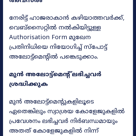
അവസരം
നേരിട്ട് ഹാജരാകാൻ കഴിയാത്തവർക്ക്,
വെബ്‌സൈറ്റിൽ നൽകിയിട്ടുള്ള
Authorisation Form മുഖേന
പ്രതിനിധിയെ നിയോഗിച്ച് സ്‌പോട്ട്
അലോട്ട്‌മെന്റിൽ പങ്കെടുക്കാം.
മുൻ അലോട്ട്‌മെന്റ് ലഭിച്ചവർ
ശ്രദ്ധിക്കുക
മുൻ അലോട്ട്‌മെന്റുകളിലൂടെ
ഏതെങ്കിലും സ്വാശ്രയ കോളേജുകളിൽ
പ്രവേശനം ലഭിച്ചവർ നിർബന്ധമായും
അതത് കോളേജുകളിൽ നിന്ന്