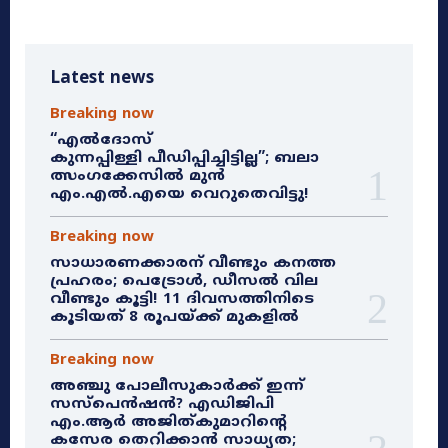
Latest news
Breaking now
“എൽദോസ്
കുന്നപ്പിള്ളി പീഡിപ്പിച്ചിട്ടില്ല”; ബലാ
ത്സംഗക്കേസിൽ മുൻ
എം.എൽ.എയെ വെറുതെവിട്ടു!
Breaking now
സാധാരണക്കാരന് വീണ്ടും കനത്ത
പ്രഹരം; പെട്രോൾ, ഡീസൽ വില
വീണ്ടും കൂട്ടി! 11 ദിവസത്തിനിടെ
കൂടിയത് 8 രൂപയ്ക്ക് മുകളിൽ
Breaking now
അഞ്ചു പോലീസുകാർക്ക് ഇന്ന്
സസ്‌പെൻഷൻ? എഡിജിപി
എം.ആർ അജിത്കുമാറിൻ്റെ
കസേര തെറിക്കാൻ സാധ്യത;