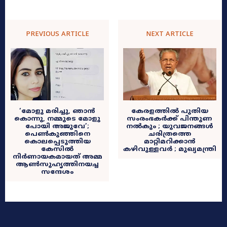
PREVIOUS ARTICLE
NEXT ARTICLE
‘മോളു മരിച്ചു, ഞാൻ
കേരളത്തിൽ പുതിയ
കൊന്നു, നമ്മുടെ മോളു
സംരംഭകർക്ക് പിന്തുണ
പോയി അജുവേ’;
നൽകും ; യുവജനങ്ങള്‍
പെൺകുഞ്ഞിനെ
ചരിത്രത്തെ
കൊലപ്പെടുത്തിയ
മാറ്റിമറിക്കാന്‍
കേസിൽ
കഴിവുള്ളവർ ; മുഖ്യമന്ത്രി
നിർണായകമായത് അമ്മ
ആൺസുഹൃത്തിനയച്ച
സന്ദേശം