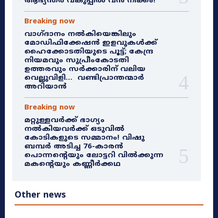
ആഭ്യന്തര വകുപ്പിൽ വൻ നീക്കം!
Breaking now
വാഗ്ദാനം നൽകിയെങ്കിലും
മോഡിഫിക്കേഷൻ ഇളവുകൾക്ക്
ഹൈക്കോടതിയുടെ പൂട്ട്; കേന്ദ്ര
നിയമവും സുപ്രീംകോടതി
ഉത്തരവും സർക്കാരിന് വലിയ
വെല്ലുവിളി… വണ്ടിപ്രാന്തന്മാർ
അറിയാൻ
Breaking now
മറ്റുള്ളവർക്ക് ഭാഗ്യം
നൽകിയവർക്ക് ഒടുവിൽ
കോടികളുടെ സമ്മാനം! വിഷു
ബമ്പർ അടിച്ച 76-കാരൻ
പൊന്നന്റെയും ലോട്ടറി വിൽക്കുന്ന
മകന്റെയും കണ്ണീർക്കഥ
Other news