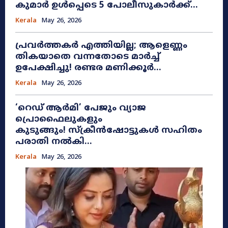
കുമാർ ഉൾപ്പെടെ 5 പോലീസുകാർക്ക്...
Kerala
May 26, 2026
പ്രവർത്തകർ എത്തിയില്ല; ആളെണ്ണം
തികയാതെ വന്നതോടെ മാർച്ച്
ഉപേക്ഷിച്ചു! രണ്ടര മണിക്കൂർ...
Kerala
May 26, 2026
​‘റെഡ് ആർമി’ പേജും വ്യാജ
പ്രൊഫൈലുകളും
കുടുങ്ങും! സ്ക്രീൻഷോട്ടുകൾ സഹിതം
പരാതി നൽകി...
Kerala
May 26, 2026