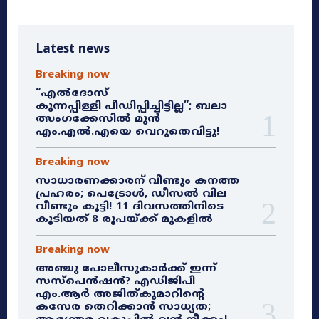
Latest news
Breaking now
“എൽദോസ്
കുന്നപ്പിള്ളി പീഡിപ്പിച്ചിട്ടില്ല”; ബലാ
ത്സംഗക്കേസിൽ മുൻ
എം.എൽ.എയെ വെറുതെവിട്ടു!
Breaking now
സാധാരണക്കാരന് വീണ്ടും കനത്ത
പ്രഹരം; പെട്രോൾ, ഡീസൽ വില
വീണ്ടും കൂട്ടി! 11 ദിവസത്തിനിടെ
കൂടിയത് 8 രൂപയ്ക്ക് മുകളിൽ
Breaking now
അഞ്ചു പോലീസുകാർക്ക് ഇന്ന്
സസ്‌പെൻഷൻ? എഡിജിപി
എം.ആർ അജിത്കുമാറിൻ്റെ
കസേര തെറിക്കാൻ സാധ്യത;