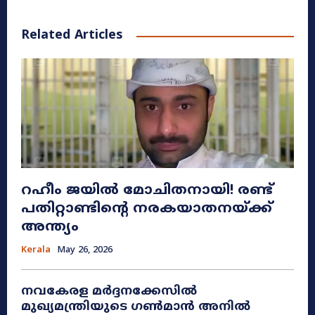
Related Articles
റഹീം ജയിൽ മോചിതനായി! രണ്ട്
പതിറ്റാണ്ടിന്റെ നരകയാതനയ്ക്ക്
അന്ത്യം
Kerala
May 26, 2026
നവകേരള മർദ്ദനക്കേസിൽ
മുഖ്യമന്ത്രിയുടെ ഗൺമാൻ അനിൽ