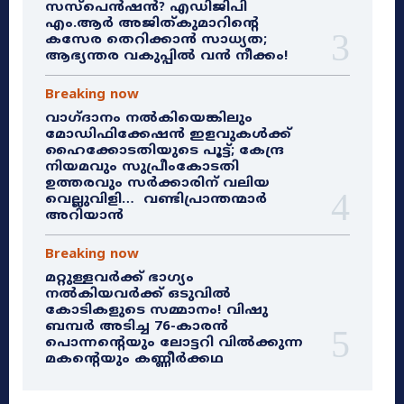
സസ്‌പെൻഷൻ? എഡിജിപി
എം.ആർ അജിത്കുമാറിൻ്റെ
കസേര തെറിക്കാൻ സാധ്യത;
ആഭ്യന്തര വകുപ്പിൽ വൻ നീക്കം!
Breaking now
വാഗ്ദാനം നൽകിയെങ്കിലും
മോഡിഫിക്കേഷൻ ഇളവുകൾക്ക്
ഹൈക്കോടതിയുടെ പൂട്ട്; കേന്ദ്ര
നിയമവും സുപ്രീംകോടതി
ഉത്തരവും സർക്കാരിന് വലിയ
വെല്ലുവിളി… വണ്ടിപ്രാന്തന്മാർ
അറിയാൻ
Breaking now
മറ്റുള്ളവർക്ക് ഭാഗ്യം
നൽകിയവർക്ക് ഒടുവിൽ
കോടികളുടെ സമ്മാനം! വിഷു
ബമ്പർ അടിച്ച 76-കാരൻ
പൊന്നന്റെയും ലോട്ടറി വിൽക്കുന്ന
മകന്റെയും കണ്ണീർക്കഥ