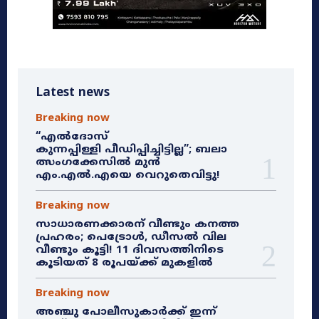
Latest news
Breaking now
“എൽദോസ്
കുന്നപ്പിള്ളി പീഡിപ്പിച്ചിട്ടില്ല”; ബലാ
ത്സംഗക്കേസിൽ മുൻ
എം.എൽ.എയെ വെറുതെവിട്ടു!
Breaking now
സാധാരണക്കാരന് വീണ്ടും കനത്ത
പ്രഹരം; പെട്രോൾ, ഡീസൽ വില
വീണ്ടും കൂട്ടി! 11 ദിവസത്തിനിടെ
കൂടിയത് 8 രൂപയ്ക്ക് മുകളിൽ
Breaking now
അഞ്ചു പോലീസുകാർക്ക് ഇന്ന്