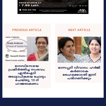
PREVIOUS ARTICLE
NEXT ARTICLE
ഗോഡ്സെയെ
മാസപ്പടി വിവാദം: ഹർജി
പ്രകീർത്തിച്ച സംഭവം;
കർണാടക
എൻഐടി
ഹൈക്കോടതി ഇന്ന്
അധ്യാപികയെ ചോദ്യം
പരിഗണിക്കും
ചെയ്തു, 13 ന്
ഹാജരാകണം