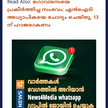
Read Also:
ഗോഡ്സെയെ
പ്രകീർത്തിച്ച സംഭവം; എൻഐടി
അധ്യാപികയെ ചോദ്യം ചെയ്തു, 13
ന് ഹാജരാകണം