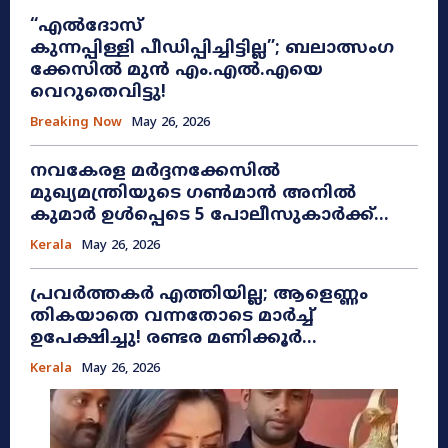
“എൽദോസ്
കുന്നപ്പിള്ളി പീഡിപ്പിച്ചിട്ടില്ല”; ബലാത്സംഗ
ക്കേസിൽ മുൻ എം.എൽ.എയെ
വെറുതെവിട്ടു!
Breaking Now
May 26, 2026
നവകേരള മർദ്ദനക്കേസിൽ
മുഖ്യമന്ത്രിയുടെ ഗൺമാൻ അനിൽ
കുമാർ ഉൾപ്പെടെ 5 പോലീസുകാർക്ക്...
Kerala
May 26, 2026
പ്രവർത്തകർ എത്തിയില്ല; ആളെണ്ണം
തികയാതെ വന്നതോടെ മാർച്ച്
ഉപേക്ഷിച്ചു! രണ്ടര മണിക്കൂർ...
Kerala
May 26, 2026