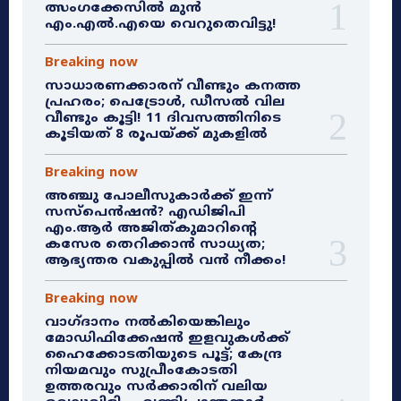
ത്സംഗക്കേസിൽ മുൻ
എം.എൽ.എയെ വെറുതെവിട്ടു!
Breaking now
സാധാരണക്കാരന് വീണ്ടും കനത്ത
പ്രഹരം; പെട്രോൾ, ഡീസൽ വില
വീണ്ടും കൂട്ടി! 11 ദിവസത്തിനിടെ
കൂടിയത് 8 രൂപയ്ക്ക് മുകളിൽ
Breaking now
അഞ്ചു പോലീസുകാർക്ക് ഇന്ന്
സസ്‌പെൻഷൻ? എഡിജിപി
എം.ആർ അജിത്കുമാറിൻ്റെ
കസേര തെറിക്കാൻ സാധ്യത;
ആഭ്യന്തര വകുപ്പിൽ വൻ നീക്കം!
Breaking now
വാഗ്ദാനം നൽകിയെങ്കിലും
മോഡിഫിക്കേഷൻ ഇളവുകൾക്ക്
ഹൈക്കോടതിയുടെ പൂട്ട്; കേന്ദ്ര
നിയമവും സുപ്രീംകോടതി
ഉത്തരവും സർക്കാരിന് വലിയ