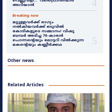
വെല്ലുവിളി… വണ്ടിപ്രാന്തന്മാർ
അറിയാൻ
Breaking now
മറ്റുള്ളവർക്ക് ഭാഗ്യം
നൽകിയവർക്ക് ഒടുവിൽ
കോടികളുടെ സമ്മാനം! വിഷു
ബമ്പർ അടിച്ച 76-കാരൻ
പൊന്നന്റെയും ലോട്ടറി വിൽക്കുന്ന
മകന്റെയും കണ്ണീർക്കഥ
Other news
Related Articles