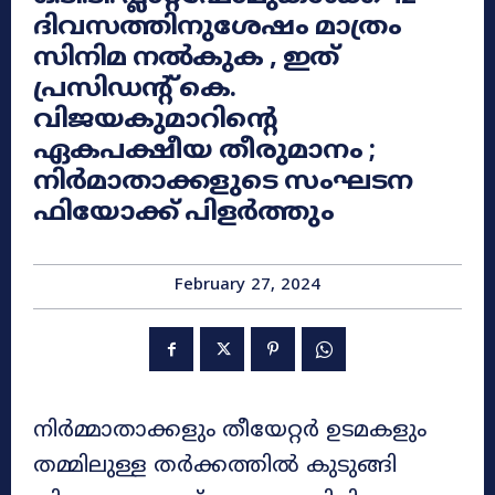
ദിവസത്തിനുശേഷം മാത്രം
സിനിമ നൽകുക , ഇത്
പ്രസിഡന്റ് കെ.
വിജയകുമാറിന്റെ
ഏകപക്ഷീയ തീരുമാനം ;
നിർമാതാക്കളുടെ സംഘടന
ഫിയോക്ക് പിളർത്തും
February 27, 2024
നിർമ്മാതാക്കളും തീയേറ്റർ ഉടമകളും
തമ്മിലുള്ള തർക്കത്തിൽ കുടുങ്ങി