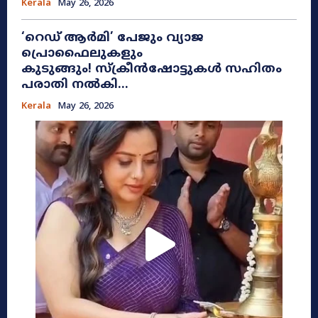
Kerala
May 26, 2026
​‘റെഡ് ആർമി’ പേജും വ്യാജ
പ്രൊഫൈലുകളും
കുടുങ്ങും! സ്ക്രീൻഷോട്ടുകൾ സഹിതം
പരാതി നൽകി...
Kerala
May 26, 2026