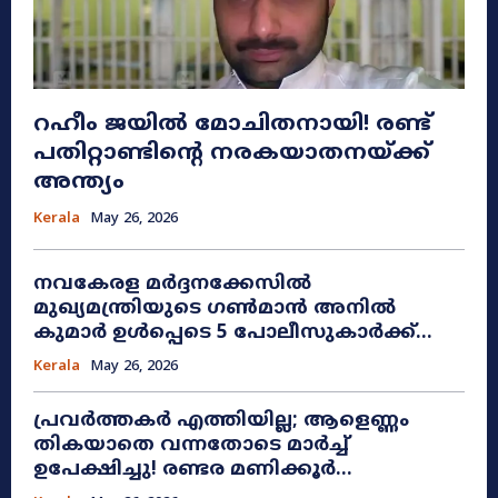
റഹീം ജയിൽ മോചിതനായി! രണ്ട്
പതിറ്റാണ്ടിന്റെ നരകയാതനയ്ക്ക്
അന്ത്യം
Kerala
May 26, 2026
നവകേരള മർദ്ദനക്കേസിൽ
മുഖ്യമന്ത്രിയുടെ ഗൺമാൻ അനിൽ
കുമാർ ഉൾപ്പെടെ 5 പോലീസുകാർക്ക്...
Kerala
May 26, 2026
പ്രവർത്തകർ എത്തിയില്ല; ആളെണ്ണം
തികയാതെ വന്നതോടെ മാർച്ച്
ഉപേക്ഷിച്ചു! രണ്ടര മണിക്കൂർ...