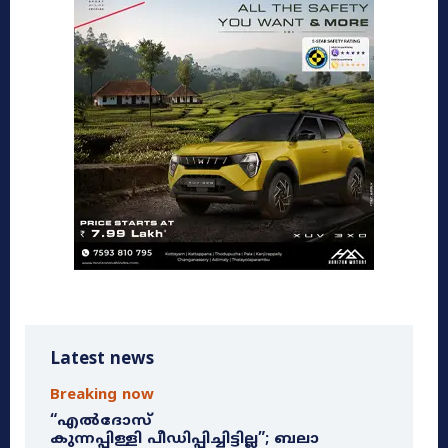
Latest news
Breaking now
“എൽദോസ്
കുന്നപ്പിള്ളി പീഡിപ്പിച്ചിട്ടില്ല”; ബലാ