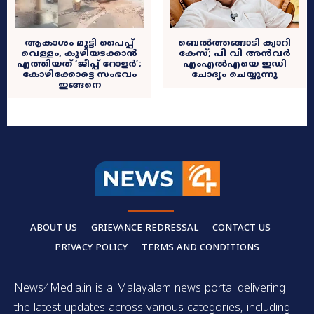
ആകാശം മുട്ടി പൈപ്പ്
ബെൽത്തങ്ങാടി ക്വാറി
വെള്ളം, കുഴിയടക്കാൻ
കേസ്; പി വി അൻവർ
എത്തിയത് ‘ജീപ്പ് റോളർ’;
എംഎൽഎയെ ഇഡി
കോഴിക്കോട്ടെ സംഭവം
ചോദ്യം ചെയ്യുന്നു
ഇങ്ങനെ
ABOUT US
GRIEVANCE REDRESSAL
CONTACT US
PRIVACY POLICY
TERMS AND CONDITIONS
News4Media.in is a Malayalam news portal delivering
the latest updates across various categories, including