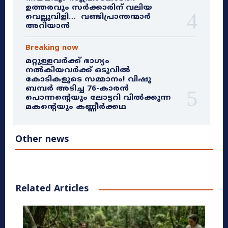
ഉത്തരവും സർക്കാരിന് വലിയ
വെല്ലുവിളി… വണ്ടിപ്രാന്തന്മാർ
അറിയാൻ
Breaking now
മറ്റുള്ളവർക്ക് ഭാഗ്യം
നൽകിയവർക്ക് ഒടുവിൽ
കോടികളുടെ സമ്മാനം! വിഷു
ബമ്പർ അടിച്ച 76-കാരൻ
പൊന്നന്റെയും ലോട്ടറി വിൽക്കുന്ന
മകന്റെയും കണ്ണീർക്കഥ
Other news
Related Articles