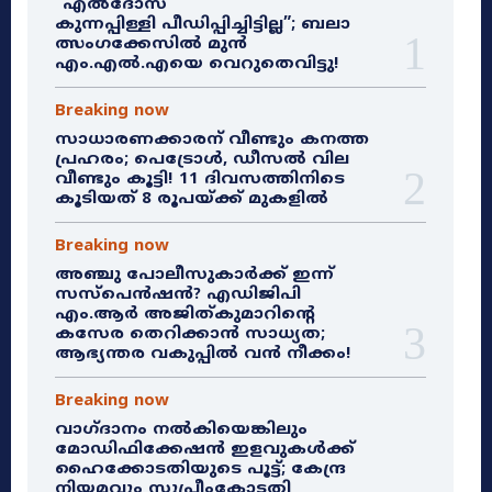
“എൽദോസ്
കുന്നപ്പിള്ളി പീഡിപ്പിച്ചിട്ടില്ല”; ബലാ
ത്സംഗക്കേസിൽ മുൻ
എം.എൽ.എയെ വെറുതെവിട്ടു!
Breaking now
സാധാരണക്കാരന് വീണ്ടും കനത്ത
പ്രഹരം; പെട്രോൾ, ഡീസൽ വില
വീണ്ടും കൂട്ടി! 11 ദിവസത്തിനിടെ
കൂടിയത് 8 രൂപയ്ക്ക് മുകളിൽ
Breaking now
അഞ്ചു പോലീസുകാർക്ക് ഇന്ന്
സസ്‌പെൻഷൻ? എഡിജിപി
എം.ആർ അജിത്കുമാറിൻ്റെ
കസേര തെറിക്കാൻ സാധ്യത;
ആഭ്യന്തര വകുപ്പിൽ വൻ നീക്കം!
Breaking now
വാഗ്ദാനം നൽകിയെങ്കിലും
മോഡിഫിക്കേഷൻ ഇളവുകൾക്ക്
ഹൈക്കോടതിയുടെ പൂട്ട്; കേന്ദ്ര
നിയമവും സുപ്രീംകോടതി