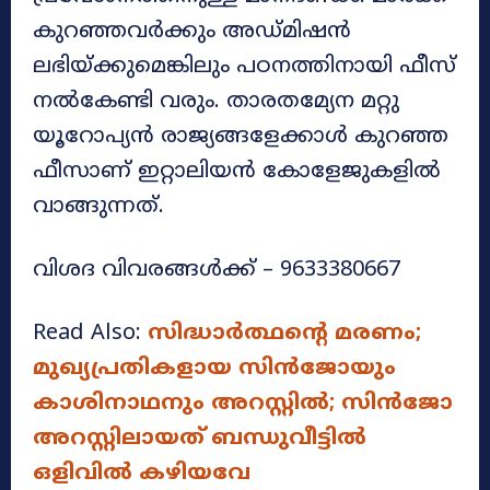
കുറഞ്ഞവർക്കും അഡ്മിഷൻ
ലഭിയ്ക്കുമെങ്കിലും പഠനത്തിനായി ഫീസ്
നൽകേണ്ടി വരും. താരതമ്യേന മറ്റു
യൂറോപ്യൻ രാജ്യങ്ങളേക്കാൾ കുറഞ്ഞ
ഫീസാണ് ഇറ്റാലിയൻ കോളേജുകളിൽ
വാങ്ങുന്നത്.
വിശദ വിവരങ്ങൾക്ക് – 9633380667
Read Also:
സിദ്ധാർത്ഥന്റെ മരണം;
മുഖ്യപ്രതികളായ സിൻജോയും
കാശിനാഥനും അറസ്റ്റിൽ; സിൻജോ
അറസ്റ്റിലായത് ബന്ധുവീട്ടിൽ
ഒളിവിൽ കഴിയവേ