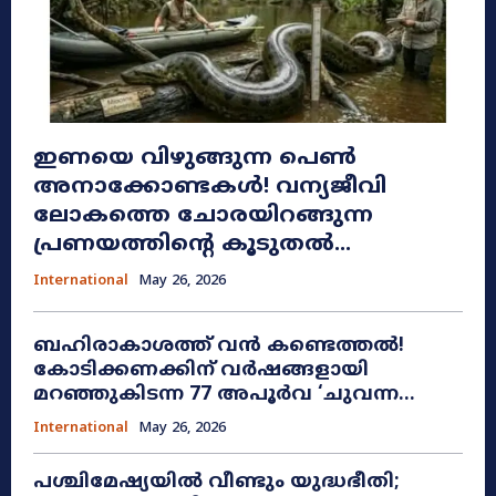
ഇണയെ വിഴുങ്ങുന്ന പെൺ
അനാക്കോണ്ടകൾ! വന്യജീവി
ലോകത്തെ ചോരയിറങ്ങുന്ന
പ്രണയത്തിന്റെ കൂടുതൽ...
International
May 26, 2026
ബഹിരാകാശത്ത് വൻ കണ്ടെത്തൽ!
കോടിക്കണക്കിന് വർഷങ്ങളായി
മറഞ്ഞുകിടന്ന 77 അപൂർവ ‘ചുവന്ന...
International
May 26, 2026
പശ്ചിമേഷ്യയിൽ വീണ്ടും യുദ്ധഭീതി;