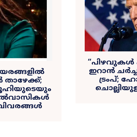
​“പിഴവുകൾ പ
ഇറാൻ ചർച്ചക
െ ഉയരങ്ങളിൽ
ട്രംപ്; 
 താഴേക്ക്;
ചൊല്ലിയു
ഹിയുടെയും
അയൽവാസികൾ
ന വിവരങ്ങൾ