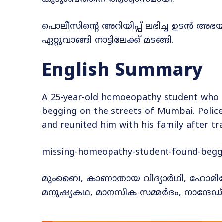
പൊലീസിന്റെ അറിയിപ്പ് ലഭിച്ച ഉടൻ 
ഏറ്റുവാങ്ങി നാട്ടിലേക്ക് മടങ്ങി.
English Summary
A 25-year-old homoeopathy student who 
begging on the streets of Mumbai. Police
and reunited him with his family after tra
missing-homeopathy-student-found-beg
മുംബൈ, കാണാതായ വിദ്യാർഥി, ഹോമിയോ 
മനുഷ്യകഥ, മാനസിക സമ്മർദം, നാന്ദേഡ്, ബ