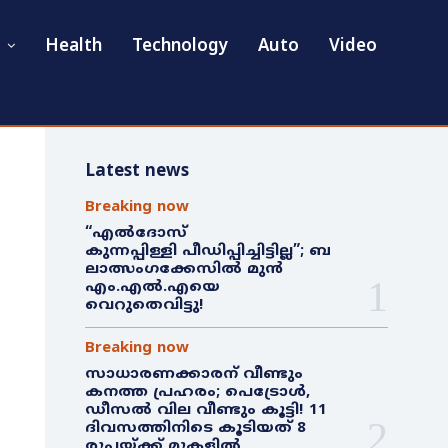
Health
Technology
Auto
Video
Latest news
Breaking now
“എൽദോസ്
കുന്നപ്പിള്ളി പീഡിപ്പിച്ചിട്ടില്ല”; ബ
ലാത്സംഗക്കേസിൽ മുൻ
എം.എൽ.എയെ
വെറുതെവിട്ടു!
Breaking now
സാധാരണക്കാരന് വീണ്ടും
കനത്ത പ്രഹരം; പെട്രോൾ,
ഡീസൽ വില വീണ്ടും കൂട്ടി! 11
ദിവസത്തിനിടെ കൂടിയത് 8
രൂപയ്ക്ക് മുകളിൽ