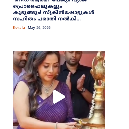
​‘റെഡ് ആർമി’ പേജും വ്യാജ
പ്രൊഫൈലുകളും
കുടുങ്ങും! സ്ക്രീൻഷോട്ടുകൾ
സഹിതം പരാതി നൽകി...
Kerala
May 26, 2026