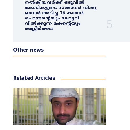
നൽകിയവർക്ക് ഒടുവിൽ
കോടികളുടെ സമ്മാനം! വിഷു
ബമ്പർ അടിച്ച 76-കാരൻ
പൊന്നന്റെയും ലോട്ടറി
വിൽക്കുന്ന മകന്റെയും
കണ്ണീർക്കഥ
Other news
Related Articles