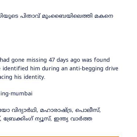
അഭയിയുടെ പിതാവ് മുംബൈയിലെത്തി മകനെ
had gone missing 47 days ago was found
 identified him during an anti-begging drive
cing his identity.
ging-mumbai
വിദ്യാർഥി, മഹാരാഷ്ട്ര, പൊലീസ്,
്രേക്കിംഗ് ന്യൂസ്, ഇന്ത്യ വാർത്ത