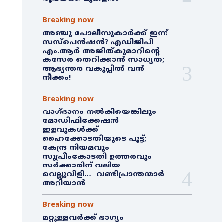
Breaking now
അഞ്ചു പോലീസുകാർക്ക് ഇന്ന്
സസ്‌പെൻഷൻ? എഡിജിപി
എം.ആർ അജിത്കുമാറിൻ്റെ
കസേര തെറിക്കാൻ സാധ്യത;
ആഭ്യന്തര വകുപ്പിൽ വൻ
നീക്കം!
Breaking now
വാഗ്ദാനം നൽകിയെങ്കിലും
മോഡിഫിക്കേഷൻ
ഇളവുകൾക്ക്
ഹൈക്കോടതിയുടെ പൂട്ട്;
കേന്ദ്ര നിയമവും
സുപ്രീംകോടതി ഉത്തരവും
സർക്കാരിന് വലിയ
വെല്ലുവിളി… വണ്ടിപ്രാന്തന്മാർ
അറിയാൻ
Breaking now
മറ്റുള്ളവർക്ക് ഭാഗ്യം