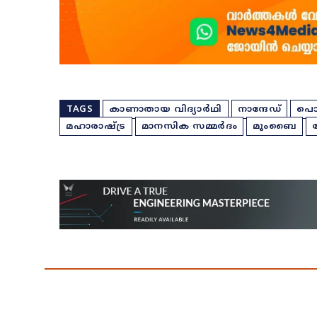
TAGS
കാണാതായ വിദ്യാർഥി
നാന്ദേഡ്
പൊ
മഹാരാഷ്ട്ര
മാനസിക സമ്മർദം
മുംബൈ