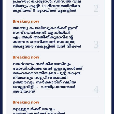
പ്രഹരം; പെട്രോൾ, ഡീസൽ വില
വീണ്ടും കൂട്ടി! 11 ദിവസത്തിനിടെ
കൂടിയത് 8 രൂപയ്ക്ക് മുകളിൽ
Breaking now
അഞ്ചു പോലീസുകാർക്ക് ഇന്ന്
സസ്‌പെൻഷൻ? എഡിജിപി
എം.ആർ അജിത്കുമാറിൻ്റെ
കസേര തെറിക്കാൻ സാധ്യത;
ആഭ്യന്തര വകുപ്പിൽ വൻ നീക്കം!
Breaking now
വാഗ്ദാനം നൽകിയെങ്കിലും
മോഡിഫിക്കേഷൻ ഇളവുകൾക്ക്
ഹൈക്കോടതിയുടെ പൂട്ട്; കേന്ദ്ര
നിയമവും സുപ്രീംകോടതി
ഉത്തരവും സർക്കാരിന് വലിയ
വെല്ലുവിളി… വണ്ടിപ്രാന്തന്മാർ
അറിയാൻ
Breaking now
മറ്റുള്ളവർക്ക് ഭാഗ്യം
നൽകിയവർക്ക് ഒടുവിൽ