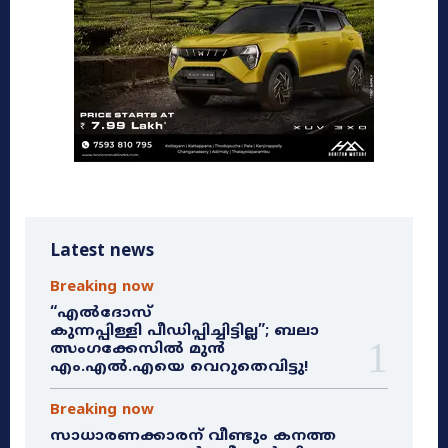
Latest news
Breaking now
“എൽദോസ്
കുന്നപ്പിള്ളി പീഡിപ്പിച്ചിട്ടില്ല”; ബലാ
ത്സംഗക്കേസിൽ മുൻ
എം.എൽ.എയെ വെറുതെവിട്ടു!
Breaking now
സാധാരണക്കാരന് വീണ്ടും കനത്ത