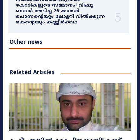
കോടികളുടെ സമ്മാനം! വിഷു
ബമ്പർ അടിച്ച 76-കാരൻ
പൊന്നന്റെയും ലോട്ടറി വിൽക്കുന്ന
മകന്റെയും കണ്ണീർക്കഥ
Other news
Related Articles