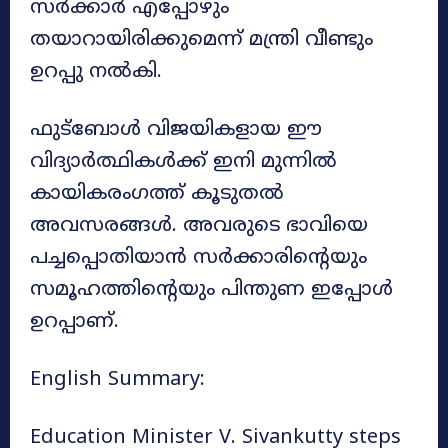
സർക്കാർ എപ്പോഴും
തയാറായിരിക്കുമെന്ന് മന്ത്രി വീണ്ടും
ഉറപ്പു നൽകി.
ഫുട്ബോൾ വിജയികളായ ഈ
വിദ്യാർത്ഥികൾക്ക് ഇനി മുന്നിൽ
കായികരംഗത്ത് കൂടുതൽ
അവസരങ്ങൾ. അവരുടെ ഭാവിയെ
പച്ചപ്പൊതിയാൻ സർക്കാരിന്റെയും
സമൂഹത്തിന്റെയും പിന്തുണ ഇപ്പോൾ
ഉറപ്പാണ്.
English Summary:
Education Minister V. Sivankutty steps