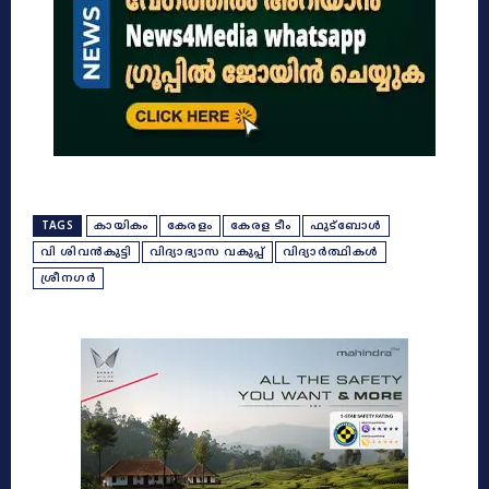
TAGS
കായികം
കേരളം
കേരള ടീം
ഫുട്ബോൾ
വി ശിവൻകുട്ടി
വിദ്യാഭ്യാസ വകുപ്പ്
വിദ്യാർത്ഥികൾ
ശ്രീനഗർ