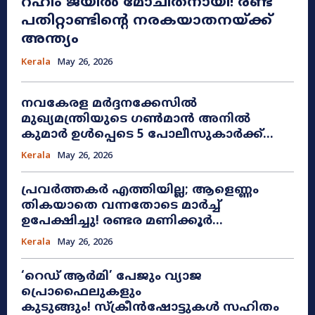
റഹീം ജയിൽ മോചിതനായി! രണ്ട്
പതിറ്റാണ്ടിന്റെ നരകയാതനയ്ക്ക്
അന്ത്യം
Kerala
May 26, 2026
നവകേരള മർദ്ദനക്കേസിൽ
മുഖ്യമന്ത്രിയുടെ ഗൺമാൻ അനിൽ
കുമാർ ഉൾപ്പെടെ 5 പോലീസുകാർക്ക്...
Kerala
May 26, 2026
പ്രവർത്തകർ എത്തിയില്ല; ആളെണ്ണം
തികയാതെ വന്നതോടെ മാർച്ച്
ഉപേക്ഷിച്ചു! രണ്ടര മണിക്കൂർ...
Kerala
May 26, 2026
​‘റെഡ് ആർമി’ പേജും വ്യാജ
പ്രൊഫൈലുകളും
കുടുങ്ങും! സ്ക്രീൻഷോട്ടുകൾ സഹിതം