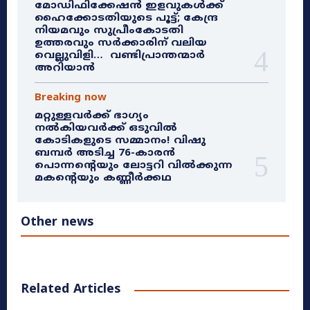
മോഡിഫിക്കേഷൻ ഇളവുകൾക്ക്
ഹൈക്കോടതിയുടെ പൂട്ട്; കേന്ദ്ര
നിയമവും സുപ്രീംകോടതി
ഉത്തരവും സർക്കാരിന് വലിയ
വെല്ലുവിളി… വണ്ടിപ്രാന്തന്മാർ
അറിയാൻ
Breaking now
മറ്റുള്ളവർക്ക് ഭാഗ്യം
നൽകിയവർക്ക് ഒടുവിൽ
കോടികളുടെ സമ്മാനം! വിഷു
ബമ്പർ അടിച്ച 76-കാരൻ
പൊന്നന്റെയും ലോട്ടറി വിൽക്കുന്ന
മകന്റെയും കണ്ണീർക്കഥ
Other news
Related Articles