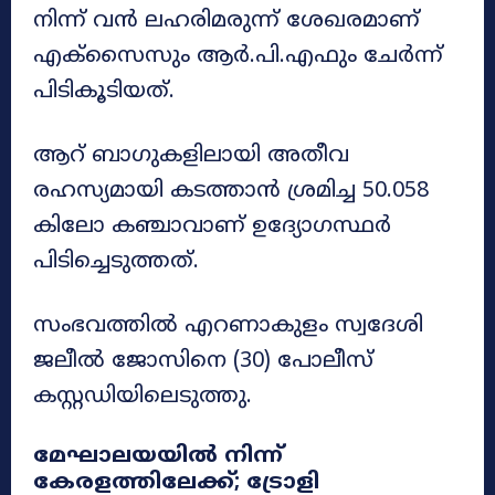
നിന്ന് വൻ ലഹരിമരുന്ന് ശേഖരമാണ്
എക്സൈസും ആർ.പി.എഫും ചേർന്ന്
പിടികൂടിയത്.
ആറ് ബാഗുകളിലായി അതീവ
രഹസ്യമായി കടത്താൻ ശ്രമിച്ച 50.058
കിലോ കഞ്ചാവാണ് ഉദ്യോഗസ്ഥർ
പിടിച്ചെടുത്തത്.
സംഭവത്തിൽ എറണാകുളം സ്വദേശി
ജലീൽ ജോസിനെ (30) പോലീസ്
കസ്റ്റഡിയിലെടുത്തു.
മേഘാലയയിൽ നിന്ന്
കേരളത്തിലേക്ക്; ട്രോളി