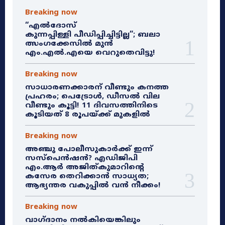
Breaking now
“എൽദോസ്
കുന്നപ്പിള്ളി പീഡിപ്പിച്ചിട്ടില്ല”; ബലാ
ത്സംഗക്കേസിൽ മുൻ
എം.എൽ.എയെ വെറുതെവിട്ടു!
Breaking now
സാധാരണക്കാരന് വീണ്ടും കനത്ത
പ്രഹരം; പെട്രോൾ, ഡീസൽ വില
വീണ്ടും കൂട്ടി! 11 ദിവസത്തിനിടെ
കൂടിയത് 8 രൂപയ്ക്ക് മുകളിൽ
Breaking now
അഞ്ചു പോലീസുകാർക്ക് ഇന്ന്
സസ്‌പെൻഷൻ? എഡിജിപി
എം.ആർ അജിത്കുമാറിൻ്റെ
കസേര തെറിക്കാൻ സാധ്യത;
ആഭ്യന്തര വകുപ്പിൽ വൻ നീക്കം!
Breaking now
വാഗ്ദാനം നൽകിയെങ്കിലും