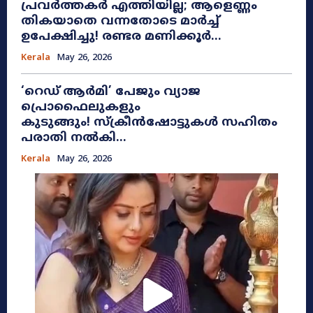
പ്രവർത്തകർ എത്തിയില്ല; ആളെണ്ണം
തികയാതെ വന്നതോടെ മാർച്ച്
ഉപേക്ഷിച്ചു! രണ്ടര മണിക്കൂർ...
Kerala
May 26, 2026
​‘റെഡ് ആർമി’ പേജും വ്യാജ
പ്രൊഫൈലുകളും
കുടുങ്ങും! സ്ക്രീൻഷോട്ടുകൾ സഹിതം
പരാതി നൽകി...
Kerala
May 26, 2026