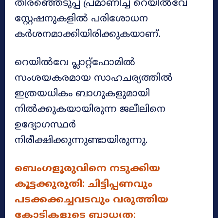
തിരഞ്ഞെടുപ്പ് പ്രമാണിച്ച് റെയിൽവേ
സ്റ്റേഷനുകളിൽ പരിശോധന
കർശനമാക്കിയിരിക്കുകയാണ്.
റെയിൽവേ പ്ലാറ്റ്‌ഫോമിൽ
സംശയകരമായ സാഹചര്യത്തിൽ
ഇത്രയധികം ബാഗുകളുമായി
നിൽക്കുകയായിരുന്ന ജലീലിനെ
ഉദ്യോഗസ്ഥർ
നിരീക്ഷിക്കുന്നുണ്ടായിരുന്നു.
ബെംഗളൂരുവിനെ നടുക്കിയ
കൂട്ടക്കുരുതി: ചിട്ടിപ്പണവും
പടക്കക്കച്ചവടവും വരുത്തിയ
കോടികളുടെ ബാധ്യത;