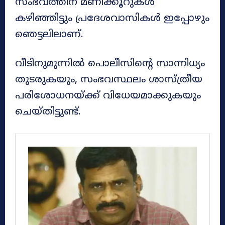
സംഭവത്തിന് മണിക്കൂറുകൾ
കഴിഞ്ഞിട്ടും പ്രദേശവാസികൾ ഇപ്പോഴും
ഞെട്ടലിലാണ്.
വീടിനുമുന്നിൽ പൊലീസിന്റെ സാന്നിധ്യം
തുടരുകയും, സംഭവസ്ഥലം ശാസ്ത്രീയ
പരിശോധനയ്ക്ക് വിധേയമാക്കുകയും
ചെയ്തിട്ടുണ്ട്.