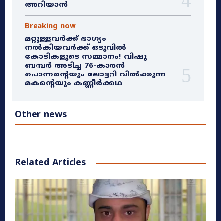
അറിയാൻ
Breaking now
മറ്റുള്ളവർക്ക് ഭാഗ്യം
നൽകിയവർക്ക് ഒടുവിൽ
കോടികളുടെ സമ്മാനം! വിഷു
ബമ്പർ അടിച്ച 76-കാരൻ
പൊന്നന്റെയും ലോട്ടറി വിൽക്കുന്ന
മകന്റെയും കണ്ണീർക്കഥ
Other news
Related Articles