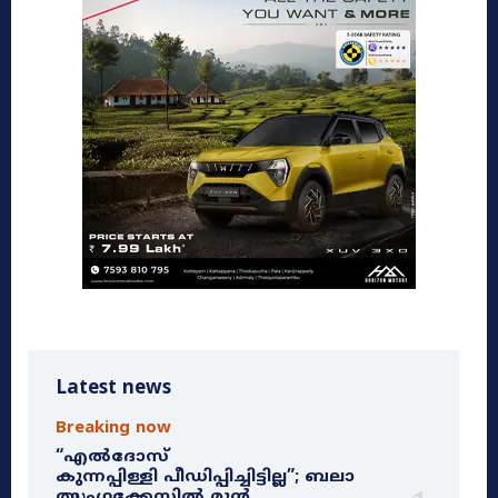
Latest news
Breaking now
“എൽദോസ്
കുന്നപ്പിള്ളി പീഡിപ്പിച്ചിട്ടില്ല”; ബലാ
ത്സംഗക്കേസിൽ മുൻ