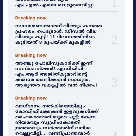
എം.എൽ.എയെ വെറുതെവിട്ടു!
Breaking now
സാധാരണക്കാരന് വീണ്ടും കനത്ത
പ്രഹരം; പെട്രോൾ, ഡീസൽ വില
വീണ്ടും കൂട്ടി! 11 ദിവസത്തിനിടെ
കൂടിയത് 8 രൂപയ്ക്ക് മുകളിൽ
Breaking now
അഞ്ചു പോലീസുകാർക്ക് ഇന്ന്
സസ്‌പെൻഷൻ? എഡിജിപി
എം.ആർ അജിത്കുമാറിൻ്റെ
കസേര തെറിക്കാൻ സാധ്യത;
ആഭ്യന്തര വകുപ്പിൽ വൻ നീക്കം!
Breaking now
വാഗ്ദാനം നൽകിയെങ്കിലും
മോഡിഫിക്കേഷൻ ഇളവുകൾക്ക്
ഹൈക്കോടതിയുടെ പൂട്ട്; കേന്ദ്ര
നിയമവും സുപ്രീംകോടതി
ഉത്തരവും സർക്കാരിന് വലിയ
വെല്ലുവിളി… വണ്ടിപ്രാന്തന്മാർ