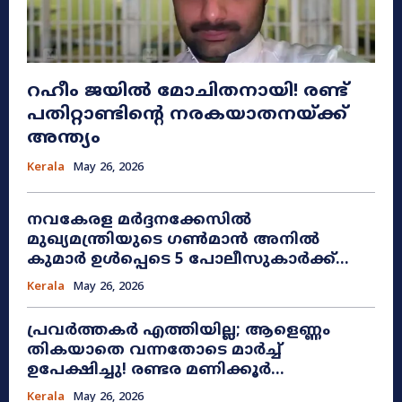
റഹീം ജയിൽ മോചിതനായി! രണ്ട്
പതിറ്റാണ്ടിന്റെ നരകയാതനയ്ക്ക്
അന്ത്യം
Kerala
May 26, 2026
നവകേരള മർദ്ദനക്കേസിൽ
മുഖ്യമന്ത്രിയുടെ ഗൺമാൻ അനിൽ
കുമാർ ഉൾപ്പെടെ 5 പോലീസുകാർക്ക്...
Kerala
May 26, 2026
പ്രവർത്തകർ എത്തിയില്ല; ആളെണ്ണം
തികയാതെ വന്നതോടെ മാർച്ച്
ഉപേക്ഷിച്ചു! രണ്ടര മണിക്കൂർ...
Kerala
May 26, 2026