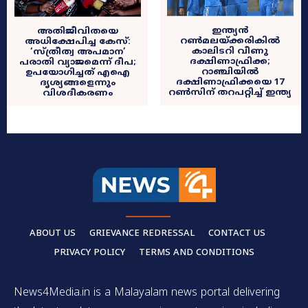
ഇന്ത്യൻ
അതിജീവിതയെ
റൺമലയ്ക്കരികിൽ
അധിക്ഷേപിച്ച കേസ്:
കാലിടറി വീണു
‘സ്ത്രീത്വ അപമാന’
ദക്ഷിണാഫ്രിക്ക;
പരാതി വ്യാജമെന്ന് ദീപ;
റാഞ്ചിയിൽ
ഉപയോഗിച്ചത് എഐ
ദക്ഷിണാഫ്രിക്കയെ 17
ദൃശ്യങ്ങളെന്നും
റൺസിന്‌ തറപറ്റിച്ച് ഇന്ത്യ
വിശദീകരണം
ABOUT US
GRIEVANCE REDRESSAL
CONTACT US
PRIVACY POLICY
TERMS AND CONDITIONS
News4Media.in is a Malayalam news portal delivering