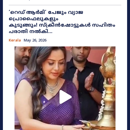
​‘റെഡ് ആർമി’ പേജും വ്യാജ
പ്രൊഫൈലുകളും
കുടുങ്ങും! സ്ക്രീൻഷോട്ടുകൾ സഹിതം
പരാതി നൽകി...
Kerala
May 26, 2026