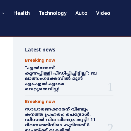
Health
Technology
Auto
Video
Latest news
Breaking now
“എൽദോസ്
കുന്നപ്പിള്ളി പീഡിപ്പിച്ചിട്ടില്ല”; ബ
ലാത്സംഗക്കേസിൽ മുൻ
എം.എൽ.എയെ
വെറുതെവിട്ടു!
Breaking now
സാധാരണക്കാരന് വീണ്ടും
കനത്ത പ്രഹരം; പെട്രോൾ,
ഡീസൽ വില വീണ്ടും കൂട്ടി! 11
ദിവസത്തിനിടെ കൂടിയത് 8
രൂപയ്ക്ക് മുകളിൽ