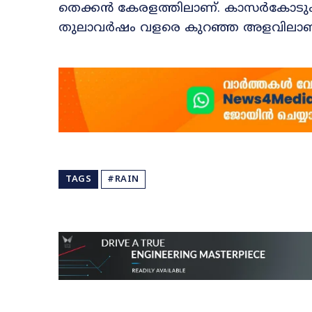
തെക്കൻ കേരളത്തിലാണ്. കാസർകോടും ക
തുലാവർഷം വളരെ കുറഞ്ഞ അളവിലാണ് ല
TAGS
#RAIN