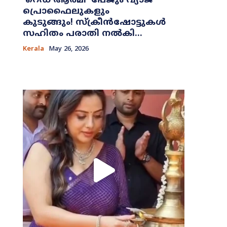
​‘റെഡ് ആർമി’ പേജും വ്യാജ
പ്രൊഫൈലുകളും
കുടുങ്ങും! സ്ക്രീൻഷോട്ടുകൾ
സഹിതം പരാതി നൽകി...
Kerala
May 26, 2026