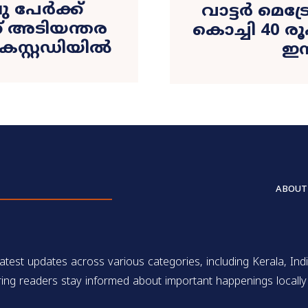
പേര്‍ക്ക്
വാട്ടർ മെട്
്ക് അടിയന്തര
കൊച്ചി 40 ര
 കസ്റ്റഡിയിൽ
ഇന
ABOUT
test updates across various categories, including Kerala, Indi
ing readers stay informed about important happenings locally 