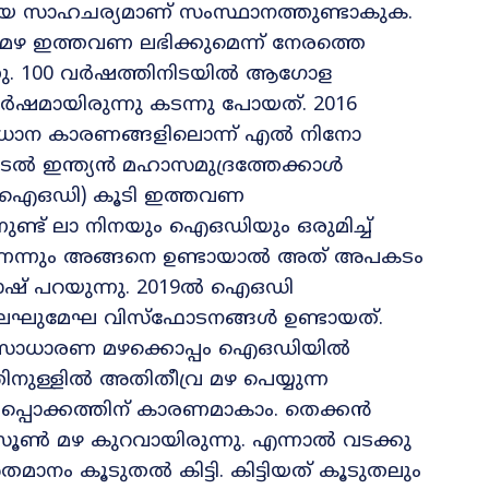
യ സാഹചര്യമാണ് സംസ്ഥാനത്തുണ്ടാകുക.
 ഇത്തവണ ലഭിക്കുമെന്ന് നേരത്തെ
ിരുന്നു. 100 വർഷത്തിനിടയിൽ ആഗോള
ർഷമായിരുന്നു കടന്നു പോയത്. 2016
 പ്രധാന കാരണങ്ങളിലൊന്ന് എൽ നിനോ
കടൽ ഇന്ത്യൻ മഹാസമുദ്രത്തേക്കാൾ
 (ഐഒഡി) കൂടി ഇത്തവണ
നുണ്ട് ലാ നിനയും ഐഒ‍‍ഡിയും ഒരുമിച്ച്
െന്നും അങ്ങനെ ഉണ്ടായാൽ അത് അപകടം
ലാഷ് പറയുന്നു. 2019ൽ ഐഒഡി
ം ലഘുമേഘ വിസ്ഫോടനങ്ങൾ ഉണ്ടായത്.
ല്ല. സാധാരണ മഴക്കൊപ്പം ഐഒഡിയിൽ
ുള്ളിൽ അതിതീവ്ര മഴ പെയ്യുന്ന
പ്പൊക്കത്തിന് കാരണമാകാം. തെക്കൻ
ൺ മഴ കുറവായിരുന്നു. എന്നാൽ വടക്കു
ം കൂടുതൽ കിട്ടി. കിട്ടിയത് കൂടുതലും