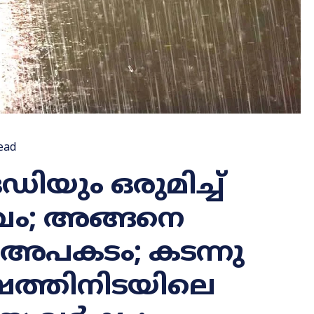
ead
ിയും ഒരുമിച്ച്
വം; അങ്ങനെ
അപകടം; കടന്നു
ത്തിനിടയിലെ