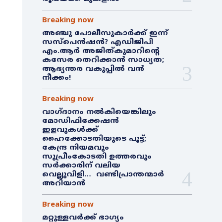
Breaking now
അഞ്ചു പോലീസുകാർക്ക് ഇന്ന്
സസ്‌പെൻഷൻ? എഡിജിപി
എം.ആർ അജിത്കുമാറിൻ്റെ
കസേര തെറിക്കാൻ സാധ്യത;
ആഭ്യന്തര വകുപ്പിൽ വൻ
നീക്കം!
Breaking now
വാഗ്ദാനം നൽകിയെങ്കിലും
മോഡിഫിക്കേഷൻ
ഇളവുകൾക്ക്
ഹൈക്കോടതിയുടെ പൂട്ട്;
കേന്ദ്ര നിയമവും
സുപ്രീംകോടതി ഉത്തരവും
സർക്കാരിന് വലിയ
വെല്ലുവിളി… വണ്ടിപ്രാന്തന്മാർ
അറിയാൻ
Breaking now
മറ്റുള്ളവർക്ക് ഭാഗ്യം