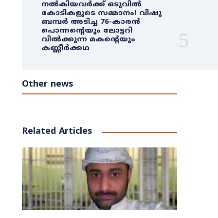
നൽകിയവർക്ക് ഒടുവിൽ
കോടികളുടെ സമ്മാനം! വിഷു
ബമ്പർ അടിച്ച 76-കാരൻ
പൊന്നന്റെയും ലോട്ടറി
വിൽക്കുന്ന മകന്റെയും
കണ്ണീർക്കഥ
Other news
Related Articles