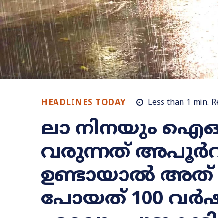
HEADLINES TODAY
Less than 1
min.
R
ലാ നിനയും ഐഒ‍‍ഡ
വരുന്നത് അപൂർ
ഉണ്ടായാൽ അത് 
പോയത് 100 വർഷ