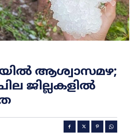
ടയിൽ ആശ്വാസമഴ;
ചില ജില്ലകളിൽ
യത