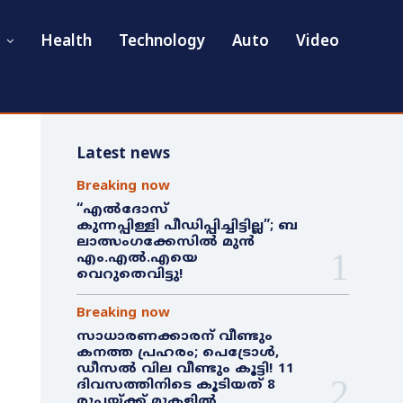
Health
Technology
Auto
Video
Latest news
Breaking now
“എൽദോസ്
കുന്നപ്പിള്ളി പീഡിപ്പിച്ചിട്ടില്ല”; ബ
ലാത്സംഗക്കേസിൽ മുൻ
എം.എൽ.എയെ
വെറുതെവിട്ടു!
Breaking now
സാധാരണക്കാരന് വീണ്ടും
കനത്ത പ്രഹരം; പെട്രോൾ,
ഡീസൽ വില വീണ്ടും കൂട്ടി! 11
ദിവസത്തിനിടെ കൂടിയത് 8
രൂപയ്ക്ക് മുകളിൽ