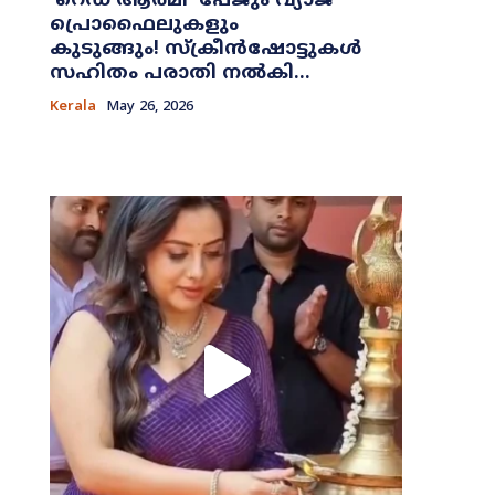
​‘റെഡ് ആർമി’ പേജും വ്യാജ
പ്രൊഫൈലുകളും
കുടുങ്ങും! സ്ക്രീൻഷോട്ടുകൾ
സഹിതം പരാതി നൽകി...
Kerala
May 26, 2026