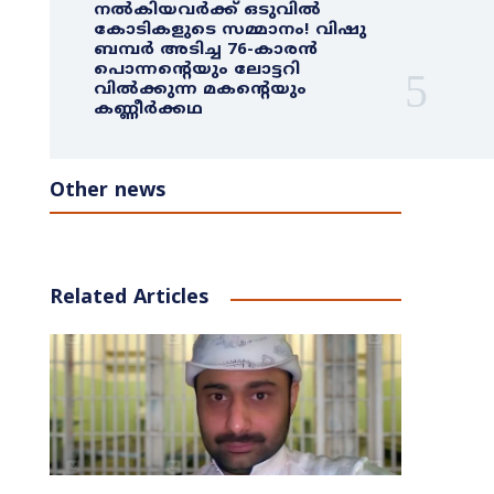
നൽകിയവർക്ക് ഒടുവിൽ
കോടികളുടെ സമ്മാനം! വിഷു
ബമ്പർ അടിച്ച 76-കാരൻ
പൊന്നന്റെയും ലോട്ടറി
വിൽക്കുന്ന മകന്റെയും
കണ്ണീർക്കഥ
Other news
Related Articles