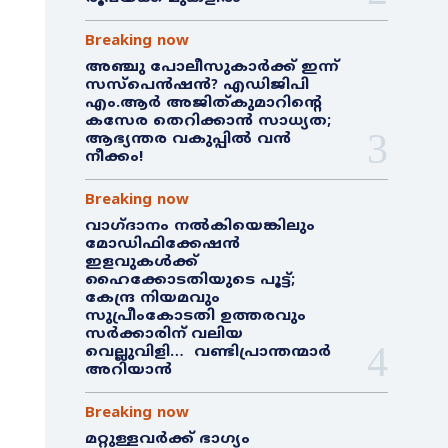
Breaking now
അഞ്ചു പോലീസുകാർക്ക് ഇന്ന്
സസ്‌പെൻഷൻ? എഡിജിപി
എം.ആർ അജിത്കുമാറിൻ്റെ
കസേര തെറിക്കാൻ സാധ്യത;
ആഭ്യന്തര വകുപ്പിൽ വൻ
നീക്കം!
Breaking now
വാഗ്ദാനം നൽകിയെങ്കിലും
മോഡിഫിക്കേഷൻ
ഇളവുകൾക്ക്
ഹൈക്കോടതിയുടെ പൂട്ട്;
കേന്ദ്ര നിയമവും
സുപ്രീംകോടതി ഉത്തരവും
സർക്കാരിന് വലിയ
വെല്ലുവിളി… വണ്ടിപ്രാന്തന്മാർ
അറിയാൻ
Breaking now
മറ്റുള്ളവർക്ക് ഭാഗ്യം