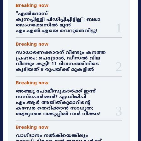
Breaking now
“എൽദോസ്
കുന്നപ്പിള്ളി പീഡിപ്പിച്ചിട്ടില്ല”; ബലാ
ത്സംഗക്കേസിൽ മുൻ
എം.എൽ.എയെ വെറുതെവിട്ടു!
Breaking now
സാധാരണക്കാരന് വീണ്ടും കനത്ത
പ്രഹരം; പെട്രോൾ, ഡീസൽ വില
വീണ്ടും കൂട്ടി! 11 ദിവസത്തിനിടെ
കൂടിയത് 8 രൂപയ്ക്ക് മുകളിൽ
Breaking now
അഞ്ചു പോലീസുകാർക്ക് ഇന്ന്
സസ്‌പെൻഷൻ? എഡിജിപി
എം.ആർ അജിത്കുമാറിൻ്റെ
കസേര തെറിക്കാൻ സാധ്യത;
ആഭ്യന്തര വകുപ്പിൽ വൻ നീക്കം!
Breaking now
വാഗ്ദാനം നൽകിയെങ്കിലും