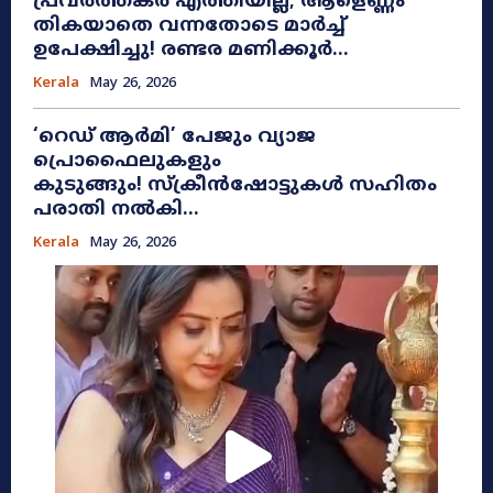
പ്രവർത്തകർ എത്തിയില്ല; ആളെണ്ണം
തികയാതെ വന്നതോടെ മാർച്ച്
ഉപേക്ഷിച്ചു! രണ്ടര മണിക്കൂർ...
Kerala
May 26, 2026
​‘റെഡ് ആർമി’ പേജും വ്യാജ
പ്രൊഫൈലുകളും
കുടുങ്ങും! സ്ക്രീൻഷോട്ടുകൾ സഹിതം
പരാതി നൽകി...
Kerala
May 26, 2026