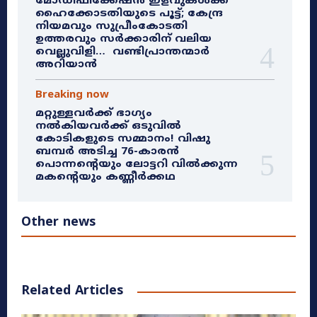
മോഡിഫിക്കേഷൻ ഇളവുകൾക്ക്
ഹൈക്കോടതിയുടെ പൂട്ട്; കേന്ദ്ര
നിയമവും സുപ്രീംകോടതി
ഉത്തരവും സർക്കാരിന് വലിയ
വെല്ലുവിളി… വണ്ടിപ്രാന്തന്മാർ
അറിയാൻ
Breaking now
മറ്റുള്ളവർക്ക് ഭാഗ്യം
നൽകിയവർക്ക് ഒടുവിൽ
കോടികളുടെ സമ്മാനം! വിഷു
ബമ്പർ അടിച്ച 76-കാരൻ
പൊന്നന്റെയും ലോട്ടറി വിൽക്കുന്ന
മകന്റെയും കണ്ണീർക്കഥ
Other news
Related Articles