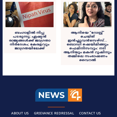
ബംഗാളിൽ നിപ്പ
ആനിയെ “റോസ്റ്റ്”
പടരുന്നു; ഏഷ്യൻ
ചെയ്ത്
രാജ്യങ്ങൾക്ക് ജാഗ്രതാ
ഇൻഫ്ലുവൻസേഴ്സ്…
നിർദേശം; കേരളവും
ബോഡി ഷെയിമിങ്ങും
ജാഗ്രതയിലേക്ക്
ഫെമിനിസവും: നടി
ആനിയും മകൻ റുഷിനും
തമ്മിലെ സംഭാഷണം
വൈറൽ
ABOUT US
GRIEVANCE REDRESSAL
CONTACT US