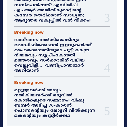
അഞ്ചു പോലീസുകാർക്ക് ഇന്ന്
സസ്‌പെൻഷൻ? എഡിജിപി
എം.ആർ അജിത്കുമാറിൻ്റെ
കസേര തെറിക്കാൻ സാധ്യത;
ആഭ്യന്തര വകുപ്പിൽ വൻ നീക്കം!
Breaking now
വാഗ്ദാനം നൽകിയെങ്കിലും
മോഡിഫിക്കേഷൻ ഇളവുകൾക്ക്
ഹൈക്കോടതിയുടെ പൂട്ട്; കേന്ദ്ര
നിയമവും സുപ്രീംകോടതി
ഉത്തരവും സർക്കാരിന് വലിയ
വെല്ലുവിളി… വണ്ടിപ്രാന്തന്മാർ
അറിയാൻ
Breaking now
മറ്റുള്ളവർക്ക് ഭാഗ്യം
നൽകിയവർക്ക് ഒടുവിൽ
കോടികളുടെ സമ്മാനം! വിഷു
ബമ്പർ അടിച്ച 76-കാരൻ
പൊന്നന്റെയും ലോട്ടറി വിൽക്കുന്ന
മകന്റെയും കണ്ണീർക്കഥ