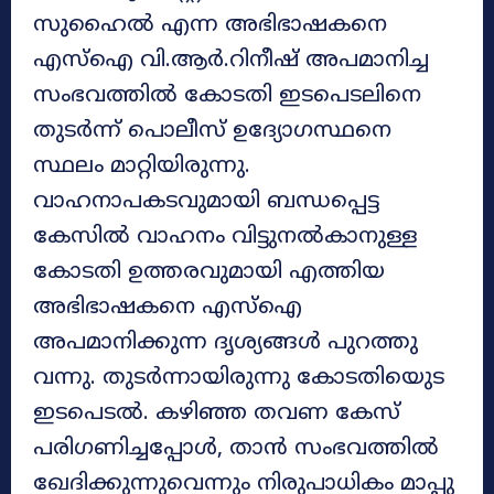
സുഹൈൽ എന്ന അഭിഭാഷകനെ
എസ്ഐ വി.ആർ.റിനീഷ് അപമാനിച്ച
സംഭവത്തിൽ കോടതി ഇടപെടലിനെ
തുടർന്ന് പൊലീസ് ഉദ്യോഗസ്ഥനെ
സ്ഥലം മാറ്റിയിരുന്നു.
വാഹനാപകടവുമായി ബന്ധപ്പെട്ട
കേസിൽ വാഹനം വിട്ടുനൽകാനുള്ള
കോടതി ഉത്തരവുമായി എത്തിയ
അഭിഭാഷകനെ എസ്ഐ
അപമാനിക്കുന്ന ദൃശ്യങ്ങൾ പുറത്തു
വന്നു. തുടർന്നായിരുന്നു കോടതിയുെട
ഇടപെടൽ. കഴിഞ്ഞ തവണ കേസ്
പരിഗണിച്ചപ്പോൾ, താൻ സംഭവത്തിൽ
ഖേദിക്കുന്നുവെന്നും നിരുപാധികം മാപ്പു