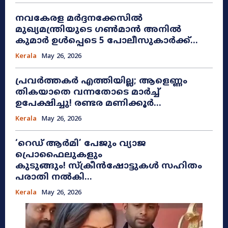
നവകേരള മർദ്ദനക്കേസിൽ
മുഖ്യമന്ത്രിയുടെ ഗൺമാൻ അനിൽ
കുമാർ ഉൾപ്പെടെ 5 പോലീസുകാർക്ക്...
Kerala
May 26, 2026
പ്രവർത്തകർ എത്തിയില്ല; ആളെണ്ണം
തികയാതെ വന്നതോടെ മാർച്ച്
ഉപേക്ഷിച്ചു! രണ്ടര മണിക്കൂർ...
Kerala
May 26, 2026
​‘റെഡ് ആർമി’ പേജും വ്യാജ
പ്രൊഫൈലുകളും
കുടുങ്ങും! സ്ക്രീൻഷോട്ടുകൾ സഹിതം
പരാതി നൽകി...
Kerala
May 26, 2026