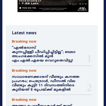
Latest news
Breaking now
“എൽദോസ്
കുന്നപ്പിള്ളി പീഡിപ്പിച്ചിട്ടില്ല”; ബലാ
ത്സംഗക്കേസിൽ മുൻ
എം.എൽ.എയെ വെറുതെവിട്ടു!
Breaking now
സാധാരണക്കാരന് വീണ്ടും കനത്ത
പ്രഹരം; പെട്രോൾ, ഡീസൽ വില
വീണ്ടും കൂട്ടി! 11 ദിവസത്തിനിടെ
കൂടിയത് 8 രൂപയ്ക്ക് മുകളിൽ
Breaking now