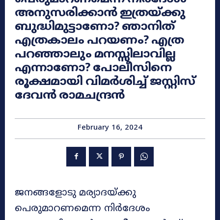
അനുസരിക്കാൻ ഇത്രയ്ക്കു
ബുദ്ധിമുട്ടാണോ? ഞാനിത്
എത്രകാലം പറയണം? എത്ര
പറഞ്ഞാലും മനസ്സിലാവില്ല
എന്നാണോ? പോലീസിനെ
രൂക്ഷമായി വിമർശിച്ച് ജസ്റ്റിസ്
ദേവൻ രാമചന്ദ്രൻ
February 16, 2024
ജനങ്ങളോടു മര്യാദയ്ക്കു
പെരുമാറണമെന്ന നിർദേശം