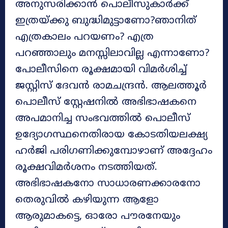
അനുസരിക്കാൻ പൊലീസുകാർക്ക്
ഇത്രയ്ക്കു ബുദ്ധിമുട്ടാണോ?ഞാനിത്
എത്രകാലം പറയണം? എത്ര
പറഞ്ഞാലും മനസ്സിലാവില്ല എന്നാണോ?
പോലീസിനെ രൂക്ഷമായി വിമർശിച്ച്
ജസ്റ്റിസ് ദേവൻ രാമചന്ദ്രൻ. ആലത്തൂർ
പൊലീസ് സ്റ്റേഷനിൽ അഭിഭാഷകനെ
അപമാനിച്ച സംഭവത്തിൽ പൊലീസ്
ഉദ്യോഗസ്ഥനെതിരായ കോടതിയലക്ഷ്യ
ഹർജി പരിഗണിക്കുമ്പോഴാണ് അദ്ദേഹം
രൂക്ഷവിമർശനം നടത്തിയത്.
അഭിഭാഷകനോ സാധാരണക്കാരനോ
തെരുവിൽ കഴിയുന്ന ആളോ
ആരുമാകട്ടെ, ഓരോ പൗരനേയും