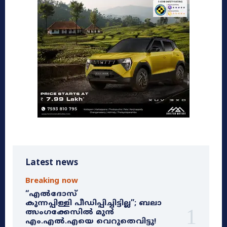
Latest news
Breaking now
“എൽദോസ്
കുന്നപ്പിള്ളി പീഡിപ്പിച്ചിട്ടില്ല”; ബലാ
ത്സംഗക്കേസിൽ മുൻ
എം.എൽ.എയെ വെറുതെവിട്ടു!