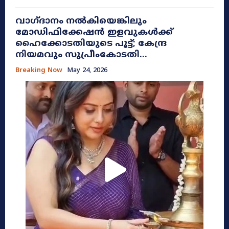
വാഗ്ദാനം നൽകിയെങ്കിലും
മോഡിഫിക്കേഷൻ ഇളവുകൾക്ക്
ഹൈക്കോടതിയുടെ പൂട്ട്; കേന്ദ്ര
നിയമവും സുപ്രീംകോടതി...
Breaking Now
May 24, 2026