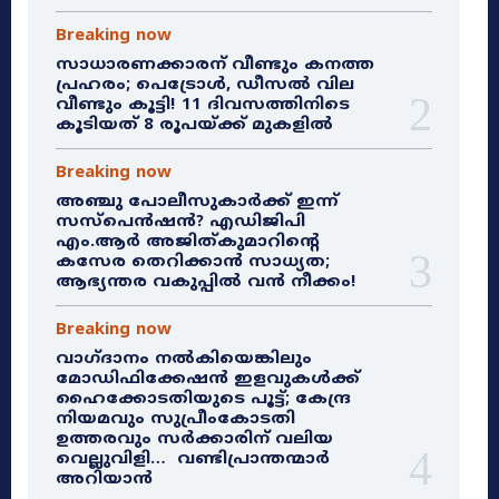
Breaking now
സാധാരണക്കാരന് വീണ്ടും കനത്ത
പ്രഹരം; പെട്രോൾ, ഡീസൽ വില
വീണ്ടും കൂട്ടി! 11 ദിവസത്തിനിടെ
കൂടിയത് 8 രൂപയ്ക്ക് മുകളിൽ
Breaking now
അഞ്ചു പോലീസുകാർക്ക് ഇന്ന്
സസ്‌പെൻഷൻ? എഡിജിപി
എം.ആർ അജിത്കുമാറിൻ്റെ
കസേര തെറിക്കാൻ സാധ്യത;
ആഭ്യന്തര വകുപ്പിൽ വൻ നീക്കം!
Breaking now
വാഗ്ദാനം നൽകിയെങ്കിലും
മോഡിഫിക്കേഷൻ ഇളവുകൾക്ക്
ഹൈക്കോടതിയുടെ പൂട്ട്; കേന്ദ്ര
നിയമവും സുപ്രീംകോടതി
ഉത്തരവും സർക്കാരിന് വലിയ
വെല്ലുവിളി… വണ്ടിപ്രാന്തന്മാർ
അറിയാൻ