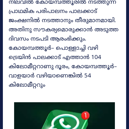
നിലവിൽ കേ‍ായമ്പത്തൂരിൽ നടത്തുന്ന
പ്രാഥമിക പരിപാലനം പാലക്കാട്
ജംക്ഷനിൽ നടത്താനും തീരുമാനമായി.
അതിനു സൗകര്യമെ‍ാരുക്കാൻ അടുത്ത
ദിവസം നടപടി ആരംഭിക്കും.
കേ‍ായമ്പത്തൂർ– പെ‍ാള്ളാച്ചി വഴി
ട്രെയിൻ പാലക്കാട് എത്താൻ 104
കിലേ‌ാമീറ്ററാണു ദൂരം, കേ‍ായമ്പത്തൂർ–
വാളയാർ വഴിയാണെങ്കിൽ 54
കിലേ‍ാമീറ്ററും