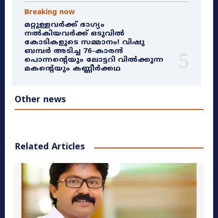
Breaking now
മറ്റുള്ളവർക്ക് ഭാഗ്യം
നൽകിയവർക്ക് ഒടുവിൽ
കോടികളുടെ സമ്മാനം! വിഷു
ബമ്പർ അടിച്ച 76-കാരൻ
പൊന്നന്റെയും ലോട്ടറി വിൽക്കുന്ന
മകന്റെയും കണ്ണീർക്കഥ
Other news
Related Articles