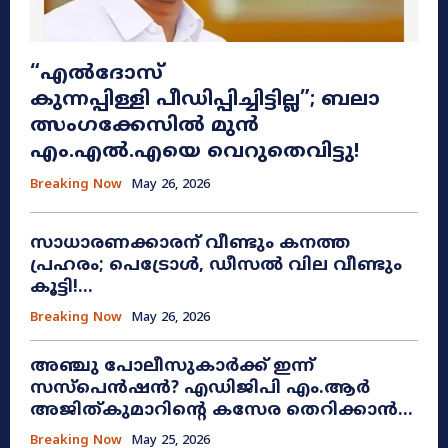
“എൽദോസ്
കുന്നപ്പിള്ളി പീഡിപ്പിച്ചിട്ടില്ല”; ബലാ
ത്സംഗക്കേസിൽ മുൻ
എം.എൽ.എയെ വെറുതെവിട്ടു!
Breaking Now
May 26, 2026
സാധാരണക്കാരന് വീണ്ടും കനത്ത
പ്രഹരം; പെട്രോൾ, ഡീസൽ വില വീണ്ടും
കൂട്ടി!...
Breaking Now
May 26, 2026
അഞ്ചു പോലീസുകാർക്ക് ഇന്ന്
സസ്‌പെൻഷൻ? എഡിജിപി എം.ആർ
അജിത്കുമാറിൻ്റെ കസേര തെറിക്കാൻ...
Breaking Now
May 25, 2026