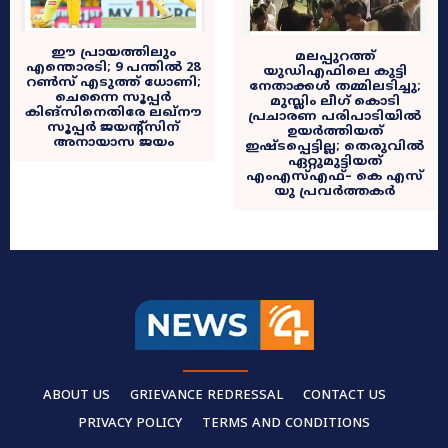
ഈ പ്രായത്തിലും
മലപ്പുറത്ത്
എന്തൊരടി; 9 പന്തിൽ 28
യുഡിഎഫിലെ കുട്ടി
റൺസ് എടുത്ത് ധോണി;
നേതാക്കൾ തമ്മിലടിച്ചു;
ചെന്നൈ സൂപ്പര്‍
മുസ്ലിം ലീഗ് കൊടി
കിങ്‌സിനെതിരേ ലഖ്‌നൗ
പ്രചാരണ പരിപാടിയിൽ
സൂപ്പര്‍ ജയന്റ്‌സിന്
ഉയർത്തിയത്
അനായാസ ജയം
ഇഷ്ടപ്പെട്ടില്ല; തെരുവിൽ
ഏറ്റുമുട്ടിയത്
എംഎസ്എഫ്– കെ എസ്
യു പ്രവർത്തകർ
ABOUT US
GRIEVANCE REDRESSAL
CONTACT US
PRIVACY POLICY
TERMS AND CONDITIONS