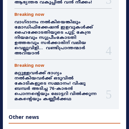
ആഭ്യന്തര വകുപ്പിൽ വൻ നീക്കം!
Breaking now
വാഗ്ദാനം നൽകിയെങ്കിലും
മോഡിഫിക്കേഷൻ ഇളവുകൾക്ക്
ഹൈക്കോടതിയുടെ പൂട്ട്; കേന്ദ്ര
നിയമവും സുപ്രീംകോടതി
ഉത്തരവും സർക്കാരിന് വലിയ
വെല്ലുവിളി… വണ്ടിപ്രാന്തന്മാർ
അറിയാൻ
Breaking now
മറ്റുള്ളവർക്ക് ഭാഗ്യം
നൽകിയവർക്ക് ഒടുവിൽ
കോടികളുടെ സമ്മാനം! വിഷു
ബമ്പർ അടിച്ച 76-കാരൻ
പൊന്നന്റെയും ലോട്ടറി വിൽക്കുന്ന
മകന്റെയും കണ്ണീർക്കഥ
Other news