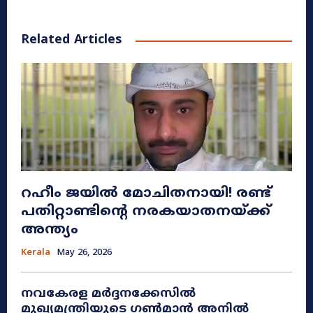
Related Articles
റഹീം ജയിൽ മോചിതനായി! രണ്ട്
പതിറ്റാണ്ടിന്റെ നരകയാതനയ്ക്ക്
അന്ത്യം
Kerala
May 26, 2026
നവകേരള മർദ്ദനക്കേസിൽ
മുഖ്യമന്ത്രിയുടെ ഗൺമാൻ അനിൽ