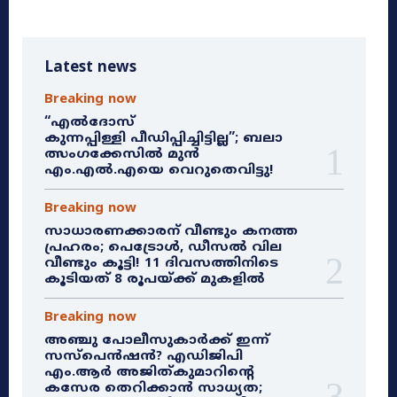
Latest news
Breaking now
“എൽദോസ്
കുന്നപ്പിള്ളി പീഡിപ്പിച്ചിട്ടില്ല”; ബലാ
ത്സംഗക്കേസിൽ മുൻ
എം.എൽ.എയെ വെറുതെവിട്ടു!
Breaking now
സാധാരണക്കാരന് വീണ്ടും കനത്ത
പ്രഹരം; പെട്രോൾ, ഡീസൽ വില
വീണ്ടും കൂട്ടി! 11 ദിവസത്തിനിടെ
കൂടിയത് 8 രൂപയ്ക്ക് മുകളിൽ
Breaking now
അഞ്ചു പോലീസുകാർക്ക് ഇന്ന്
സസ്‌പെൻഷൻ? എഡിജിപി
എം.ആർ അജിത്കുമാറിൻ്റെ
കസേര തെറിക്കാൻ സാധ്യത;