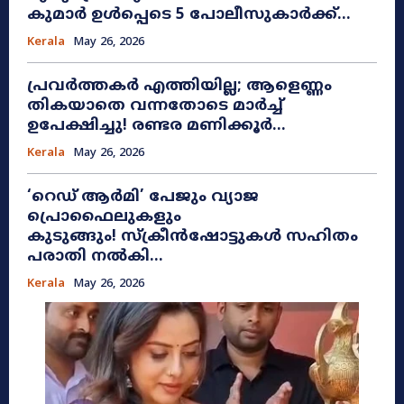
കുമാർ ഉൾപ്പെടെ 5 പോലീസുകാർക്ക്...
Kerala
May 26, 2026
പ്രവർത്തകർ എത്തിയില്ല; ആളെണ്ണം
തികയാതെ വന്നതോടെ മാർച്ച്
ഉപേക്ഷിച്ചു! രണ്ടര മണിക്കൂർ...
Kerala
May 26, 2026
​‘റെഡ് ആർമി’ പേജും വ്യാജ
പ്രൊഫൈലുകളും
കുടുങ്ങും! സ്ക്രീൻഷോട്ടുകൾ സഹിതം
പരാതി നൽകി...
Kerala
May 26, 2026