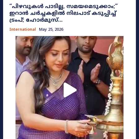
​“പിഴവുകൾ പാടില്ല, സമയമെടുക്കാം;”
ഇറാൻ ചർച്ചകളിൽ നിലപാട് കടുപ്പിച്ച്
ട്രംപ്; ഹോർമുസ്...
International
May 25, 2026