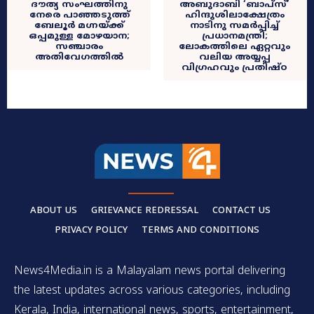
ദൗത്യ സംഘത്തിനു
അബുദാബി ‘ബാപ്സ്’
നേരെ പാഞ്ഞടുത്ത്
ഹിന്ദുശിലാക്ഷേത്രം
ബേലൂര്‍ മഗ്നയ്ക്ക്
നാടിനു സമർപ്പിച്ച്
ഒപ്പമുള്ള മോഴയാന;
പ്രധാനമന്ത്രി;
സഞ്ചാരം
ലോകത്തിലെ ഏറ്റവും
അതിവേഗത്തിൽ
വലിയ അയ്യപ്പ
വിഗ്രഹവും പ്രതിഷ്ഠ
ABOUT US
GRIEVANCE REDRESSAL
CONTACT US
PRIVACY POLICY
TERMS AND CONDITIONS
News4Media.in is a Malayalam news portal delivering
the latest updates across various categories, including
Kerala, India, international news, sports, entertainment,