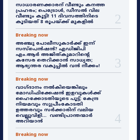
സാധാരണക്കാരന് വീണ്ടും കനത്ത
പ്രഹരം; പെട്രോൾ, ഡീസൽ വില
വീണ്ടും കൂട്ടി! 11 ദിവസത്തിനിടെ
കൂടിയത് 8 രൂപയ്ക്ക് മുകളിൽ
Breaking now
അഞ്ചു പോലീസുകാർക്ക് ഇന്ന്
സസ്‌പെൻഷൻ? എഡിജിപി
എം.ആർ അജിത്കുമാറിൻ്റെ
കസേര തെറിക്കാൻ സാധ്യത;
ആഭ്യന്തര വകുപ്പിൽ വൻ നീക്കം!
Breaking now
വാഗ്ദാനം നൽകിയെങ്കിലും
മോഡിഫിക്കേഷൻ ഇളവുകൾക്ക്
ഹൈക്കോടതിയുടെ പൂട്ട്; കേന്ദ്ര
നിയമവും സുപ്രീംകോടതി
ഉത്തരവും സർക്കാരിന് വലിയ
വെല്ലുവിളി… വണ്ടിപ്രാന്തന്മാർ
അറിയാൻ
Breaking now