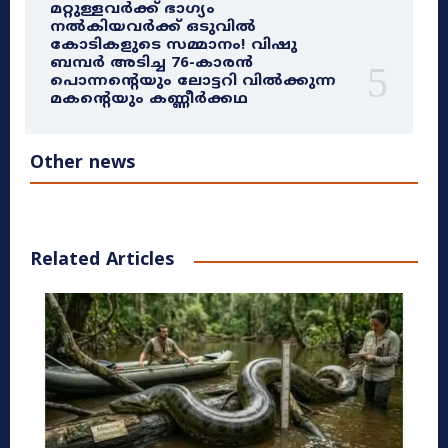
മറ്റുള്ളവർക്ക് ഭാഗ്യം
നൽകിയവർക്ക് ഒടുവിൽ
കോടികളുടെ സമ്മാനം! വിഷു
ബമ്പർ അടിച്ച 76-കാരൻ
പൊന്നന്റെയും ലോട്ടറി വിൽക്കുന്ന
മകന്റെയും കണ്ണീർക്കഥ
Other news
Related Articles