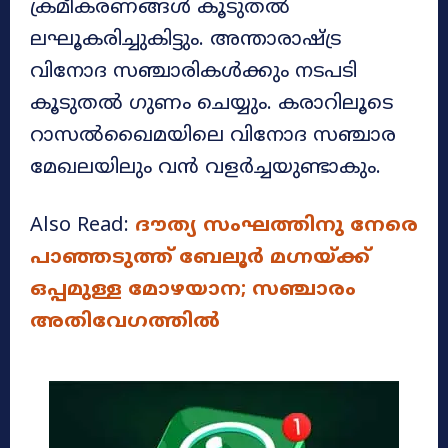
ക്രമീകരണങ്ങൾ കൂടുതൽ
ലഘൂകരിച്ചുകിട്ടും. അന്താരാഷ്ട്ര
വിനോദ സഞ്ചാരികൾക്കും നടപടി
കൂടുതൽ ഗുണം ചെയ്യും. കരാറിലൂടെ
റാസൽഖൈമയിലെ വിനോദ സഞ്ചാര
മേഖലയിലും വൻ വളർച്ചയുണ്ടാകും.
Also Read:
ദൗത്യ സംഘത്തിനു നേരെ
പാഞ്ഞടുത്ത് ബേലൂര്‍ മഗ്നയ്ക്ക്
ഒപ്പമുള്ള മോഴയാന; സഞ്ചാരം
അതിവേഗത്തിൽ