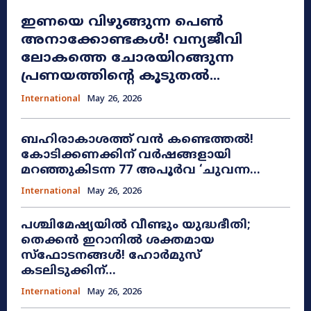
ഇണയെ വിഴുങ്ങുന്ന പെൺ
അനാക്കോണ്ടകൾ! വന്യജീവി
ലോകത്തെ ചോരയിറങ്ങുന്ന
പ്രണയത്തിന്റെ കൂടുതൽ...
International
May 26, 2026
ബഹിരാകാശത്ത് വൻ കണ്ടെത്തൽ!
കോടിക്കണക്കിന് വർഷങ്ങളായി
മറഞ്ഞുകിടന്ന 77 അപൂർവ ‘ചുവന്ന...
International
May 26, 2026
പശ്ചിമേഷ്യയിൽ വീണ്ടും യുദ്ധഭീതി;
തെക്കൻ ഇറാനിൽ ശക്തമായ
സ്ഫോടനങ്ങൾ! ഹോർമുസ്
കടലിടുക്കിന്...
International
May 26, 2026