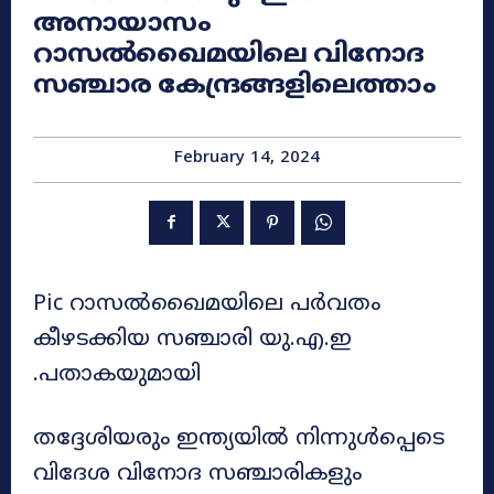
അനായാസം
റാസൽഖൈമയിലെ വിനോദ
സഞ്ചാര കേന്ദ്രങ്ങളിലെത്താം
February 14, 2024
Pic റാസൽഖൈമയിലെ പർവതം
കീഴടക്കിയ സഞ്ചാരി യു.എ.ഇ
.പതാകയുമായി
തദ്ദേശിയരും ഇന്ത്യയിൽ നിന്നുൾപ്പെടെ
വിദേശ വിനോദ സഞ്ചാരികളും