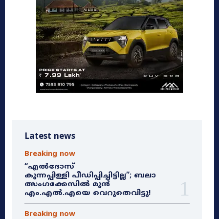
Latest news
Breaking now
“എൽദോസ്
കുന്നപ്പിള്ളി പീഡിപ്പിച്ചിട്ടില്ല”; ബലാ
ത്സംഗക്കേസിൽ മുൻ
എം.എൽ.എയെ വെറുതെവിട്ടു!
Breaking now