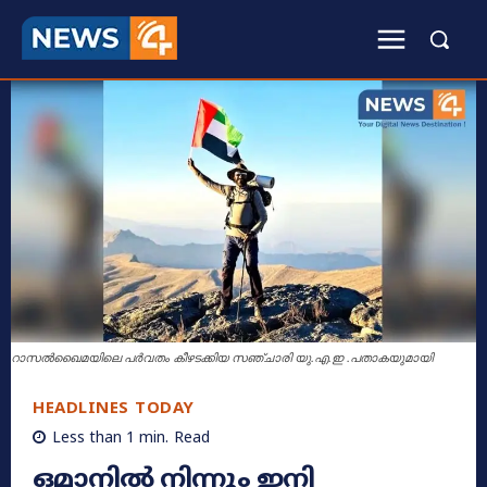
റാസൽഖൈമയിലെ പർവതം കീഴടക്കിയ സഞ്ചാരി യു.എ.ഇ .പതാകയുമായി
HEADLINES TODAY
Less than 1
min.
Read
ഒമാനിൽ നിന്നും ഇനി