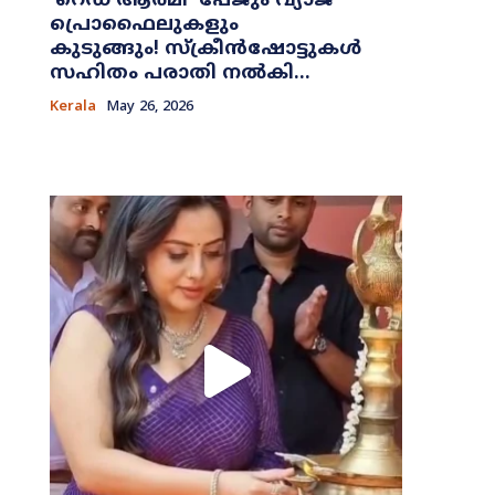
​‘റെഡ് ആർമി’ പേജും വ്യാജ
പ്രൊഫൈലുകളും
കുടുങ്ങും! സ്ക്രീൻഷോട്ടുകൾ
സഹിതം പരാതി നൽകി...
Kerala
May 26, 2026