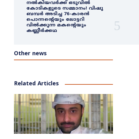
നൽകിയവർക്ക് ഒടുവിൽ
കോടികളുടെ സമ്മാനം! വിഷു
ബമ്പർ അടിച്ച 76-കാരൻ
പൊന്നന്റെയും ലോട്ടറി
വിൽക്കുന്ന മകന്റെയും
കണ്ണീർക്കഥ
Other news
Related Articles