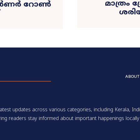
മാത്രം പ
 ​ഗവർണർ റോൺ
ശരിയല
ABOUT
test updates across various categories, including Kerala, Indi
ing readers stay informed about important happenings locally 