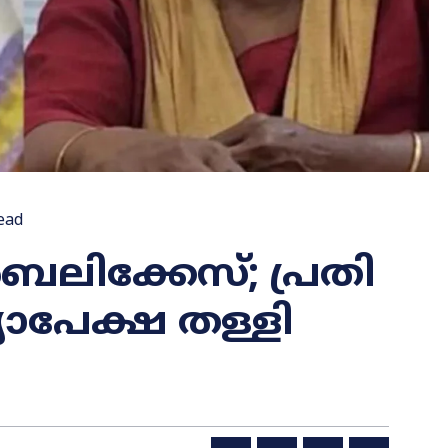
ead
രബലിക്കേസ്; പ്രതി
ാപേക്ഷ തള്ളി