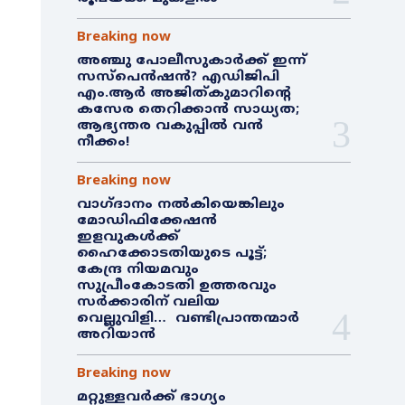
Breaking now
അഞ്ചു പോലീസുകാർക്ക് ഇന്ന്
സസ്‌പെൻഷൻ? എഡിജിപി
എം.ആർ അജിത്കുമാറിൻ്റെ
കസേര തെറിക്കാൻ സാധ്യത;
ആഭ്യന്തര വകുപ്പിൽ വൻ
നീക്കം!
Breaking now
വാഗ്ദാനം നൽകിയെങ്കിലും
മോഡിഫിക്കേഷൻ
ഇളവുകൾക്ക്
ഹൈക്കോടതിയുടെ പൂട്ട്;
കേന്ദ്ര നിയമവും
സുപ്രീംകോടതി ഉത്തരവും
സർക്കാരിന് വലിയ
വെല്ലുവിളി… വണ്ടിപ്രാന്തന്മാർ
അറിയാൻ
Breaking now
മറ്റുള്ളവർക്ക് ഭാഗ്യം