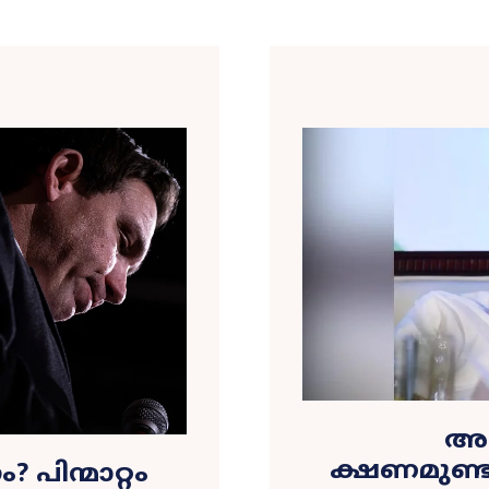
അയ
ക്ഷണമുണ്ട
 പിന്മാറ്റം