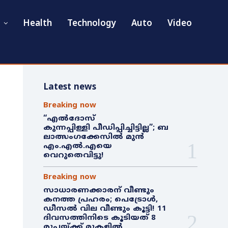
Health
Technology
Auto
Video
Latest news
Breaking now
“എൽദോസ്
കുന്നപ്പിള്ളി പീഡിപ്പിച്ചിട്ടില്ല”; ബ
ലാത്സംഗക്കേസിൽ മുൻ
എം.എൽ.എയെ
വെറുതെവിട്ടു!
Breaking now
സാധാരണക്കാരന് വീണ്ടും
കനത്ത പ്രഹരം; പെട്രോൾ,
ഡീസൽ വില വീണ്ടും കൂട്ടി! 11
ദിവസത്തിനിടെ കൂടിയത് 8
രൂപയ്ക്ക് മുകളിൽ