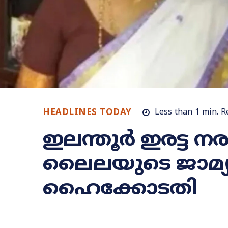
HEADLINES TODAY
Less than 1
min.
R
ഇലന്തൂർ ഇരട്ട ന
ലൈലയുടെ ജാമ്യ
ഹൈക്കോടതി