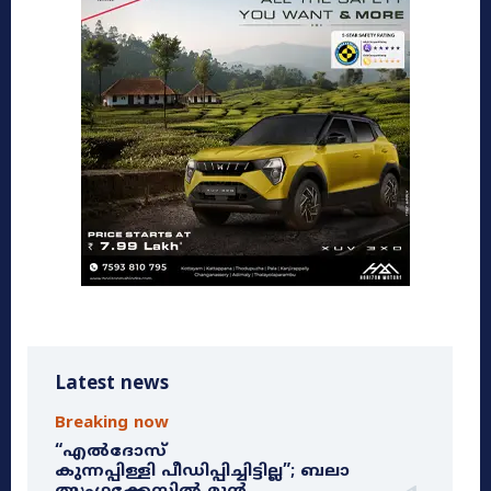
Latest news
Breaking now
“എൽദോസ്
കുന്നപ്പിള്ളി പീഡിപ്പിച്ചിട്ടില്ല”; ബലാ