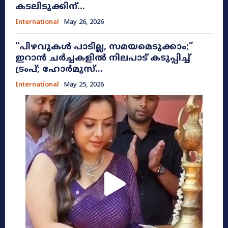
കടലിടുക്കിന്...
International
May 26, 2026
​“പിഴവുകൾ പാടില്ല, സമയമെടുക്കാം;”
ഇറാൻ ചർച്ചകളിൽ നിലപാട് കടുപ്പിച്ച്
ട്രംപ്; ഹോർമുസ്...
International
May 25, 2026