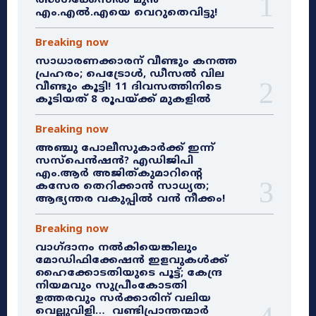
ത്സംഗക്കേസിൽ മുൻ
എം.എൽ.എയെ വെറുതെവിട്ടു!
Breaking now
സാധാരണക്കാരന് വീണ്ടും കനത്ത
പ്രഹരം; പെട്രോൾ, ഡീസൽ വില
വീണ്ടും കൂട്ടി! 11 ദിവസത്തിനിടെ
കൂടിയത് 8 രൂപയ്ക്ക് മുകളിൽ
Breaking now
അഞ്ചു പോലീസുകാർക്ക് ഇന്ന്
സസ്‌പെൻഷൻ? എഡിജിപി
എം.ആർ അജിത്കുമാറിൻ്റെ
കസേര തെറിക്കാൻ സാധ്യത;
ആഭ്യന്തര വകുപ്പിൽ വൻ നീക്കം!
Breaking now
വാഗ്ദാനം നൽകിയെങ്കിലും
മോഡിഫിക്കേഷൻ ഇളവുകൾക്ക്
ഹൈക്കോടതിയുടെ പൂട്ട്; കേന്ദ്ര
നിയമവും സുപ്രീംകോടതി
ഉത്തരവും സർക്കാരിന് വലിയ
വെല്ലുവിളി… വണ്ടിപ്രാന്തന്മാർ