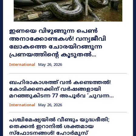
ഇണയെ വിഴുങ്ങുന്ന പെൺ
അനാക്കോണ്ടകൾ! വന്യജീവി
ലോകത്തെ ചോരയിറങ്ങുന്ന
പ്രണയത്തിന്റെ കൂടുതൽ...
International
May 26, 2026
ബഹിരാകാശത്ത് വൻ കണ്ടെത്തൽ!
കോടിക്കണക്കിന് വർഷങ്ങളായി
മറഞ്ഞുകിടന്ന 77 അപൂർവ ‘ചുവന്ന...
International
May 26, 2026
പശ്ചിമേഷ്യയിൽ വീണ്ടും യുദ്ധഭീതി;
തെക്കൻ ഇറാനിൽ ശക്തമായ
സ്ഫോടനങ്ങൾ! ഹോർമുസ്