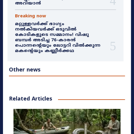
അറിയാൻ
Breaking now
മറ്റുള്ളവർക്ക് ഭാഗ്യം
നൽകിയവർക്ക് ഒടുവിൽ
കോടികളുടെ സമ്മാനം! വിഷു
ബമ്പർ അടിച്ച 76-കാരൻ
പൊന്നന്റെയും ലോട്ടറി വിൽക്കുന്ന
മകന്റെയും കണ്ണീർക്കഥ
Other news
Related Articles