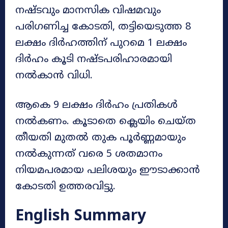
നഷ്ടവും മാനസിക വിഷമവും
പരിഗണിച്ച കോടതി, തട്ടിയെടുത്ത 8
ലക്ഷം ദിർഹത്തിന് പുറമെ 1 ലക്ഷം
ദിർഹം കൂടി നഷ്ടപരിഹാരമായി
നൽകാൻ വിധി.
ആകെ 9 ലക്ഷം ദിർഹം പ്രതികൾ
നൽകണം. കൂടാതെ ക്ലെയിം ചെയ്ത
തീയതി മുതൽ തുക പൂർണ്ണമായും
നൽകുന്നത് വരെ 5 ശതമാനം
നിയമപരമായ പലിശയും ഈടാക്കാൻ
കോടതി ഉത്തരവിട്ടു.
English Summary