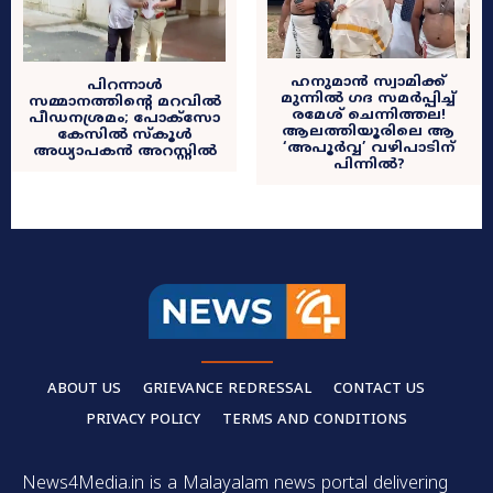
ഹനുമാൻ സ്വാമിക്ക്
പിറന്നാൾ
മുന്നിൽ ഗദ സമർപ്പിച്ച്
സമ്മാനത്തിന്റെ മറവിൽ
രമേശ് ചെന്നിത്തല!
പീഡനശ്രമം; പോക്സോ
ആലത്തിയൂരിലെ ആ
കേസിൽ സ്കൂൾ
‘അപൂർവ്വ’ വഴിപാടിന്
അധ്യാപകൻ അറസ്റ്റിൽ
പിന്നിൽ?
ABOUT US
GRIEVANCE REDRESSAL
CONTACT US
PRIVACY POLICY
TERMS AND CONDITIONS
News4Media.in is a Malayalam news portal delivering