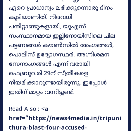
ഏറെ പ്രാധാന്യം ലഭിക്കുന്നൊരു ദിനം
കൂടിയാണിത്. നിരവധി
പതിറ്റാണ്ടുകളായി, യുഎസ്
സംസ്ഥാനമായ ഇല്ലിനോയിസിലെ ചില
പട്ടണങ്ങൾ കൗൺസിൽ അംഗങ്ങൾ,
പൊലീസ് ഉദ്യോഗസ്ഥർ, അഗ്നിശമന
സേനാംഗങ്ങൾ എന്നിവരായി
ഫെബ്രുവരി 29ന് സ്ത്രീകളെ
നിയമിക്കാറുണ്ടായിരുന്നു. ഇപ്പോൾ
ഇതിന് മാറ്റം വന്നിട്ടുണ്ട്.
Read Also : <
a
href=”https://news4media.in/tripuni
thura-blast-four-accused-