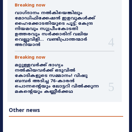
Breaking now
വാഗ്ദാനം നൽകിയെങ്കിലും
മോഡിഫിക്കേഷൻ ഇളവുകൾക്ക്
ഹൈക്കോടതിയുടെ പൂട്ട്; കേന്ദ്ര
നിയമവും സുപ്രീംകോടതി
ഉത്തരവും സർക്കാരിന് വലിയ
വെല്ലുവിളി… വണ്ടിപ്രാന്തന്മാർ
അറിയാൻ
Breaking now
മറ്റുള്ളവർക്ക് ഭാഗ്യം
നൽകിയവർക്ക് ഒടുവിൽ
കോടികളുടെ സമ്മാനം! വിഷു
ബമ്പർ അടിച്ച 76-കാരൻ
പൊന്നന്റെയും ലോട്ടറി വിൽക്കുന്ന
മകന്റെയും കണ്ണീർക്കഥ
Other news