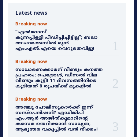
Latest news
Breaking now
“എൽദോസ്
കുന്നപ്പിള്ളി പീഡിപ്പിച്ചിട്ടില്ല”; ബലാ
ത്സംഗക്കേസിൽ മുൻ
എം.എൽ.എയെ വെറുതെവിട്ടു!
Breaking now
സാധാരണക്കാരന് വീണ്ടും കനത്ത
പ്രഹരം; പെട്രോൾ, ഡീസൽ വില
വീണ്ടും കൂട്ടി! 11 ദിവസത്തിനിടെ
കൂടിയത് 8 രൂപയ്ക്ക് മുകളിൽ
Breaking now
അഞ്ചു പോലീസുകാർക്ക് ഇന്ന്
സസ്‌പെൻഷൻ? എഡിജിപി
എം.ആർ അജിത്കുമാറിൻ്റെ
കസേര തെറിക്കാൻ സാധ്യത;
ആഭ്യന്തര വകുപ്പിൽ വൻ നീക്കം!