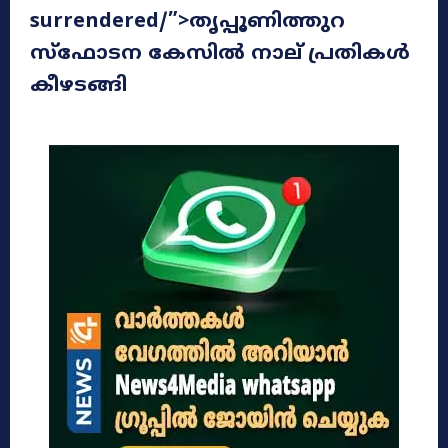
surrendered/”>തൃപ്പൂണിത്തുറ
സ്ഫോടന കേസിൽ നാല് പ്രതികൾ
കീഴടങ്ങി