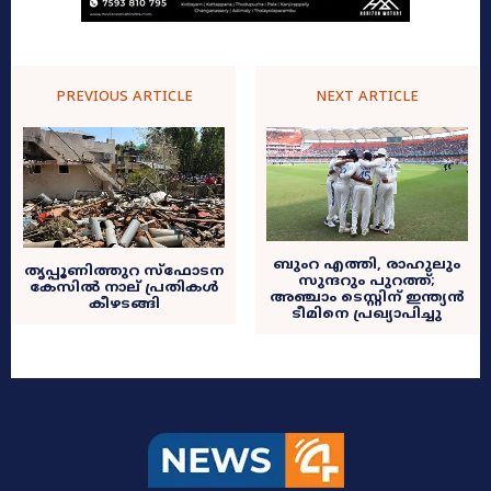
PREVIOUS ARTICLE
NEXT ARTICLE
ബുംറ എത്തി, രാഹുലും
തൃപ്പൂണിത്തുറ സ്ഫോടന
സുന്ദറും പുറത്ത്;
കേസിൽ നാല് പ്രതികൾ
അഞ്ചാം ടെസ്റ്റിന് ഇന്ത്യന്‍
കീഴടങ്ങി
ടീമിനെ പ്രഖ്യാപിച്ചു