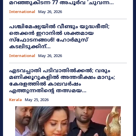
മറഞ്ഞുകിടന്ന 77 അപൂർവ ‘ചുവന്ന...
International
May 26, 2026
പശ്ചിമേഷ്യയിൽ വീണ്ടും യുദ്ധഭീതി;
തെക്കൻ ഇറാനിൽ ശക്തമായ
സ്ഫോടനങ്ങൾ! ഹോർമുസ്
കടലിടുക്കിന്...
International
May 26, 2026
എടവപ്പാതി പടിവാതിൽക്കൽ; വരും
മണിക്കൂറുകളിൽ അന്തരീക്ഷം മാറും;
കേരളത്തിൽ കാലവർഷം
എത്തുന്നതിന്റെ തത്സമയ...
Kerala
May 25, 2026