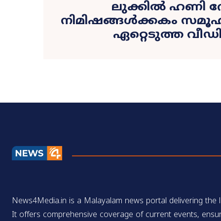
ലുക്കിൽ ഹണി റ
നിമിഷങ്ങൾക്കകം സമൂഹ
ഏറ്റെടുത്ത വീ
News4Media.in is a Malayalam news portal delivering the la
It offers comprehensive coverage of current events, ensur