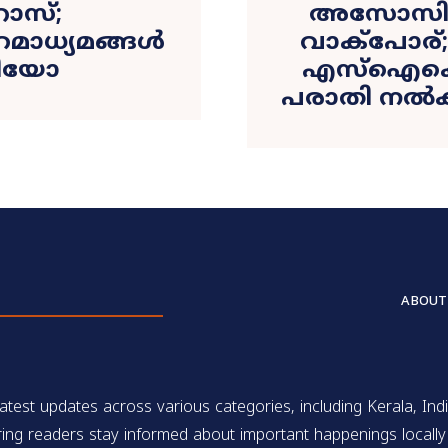
ോസ്;
അസോസിയ
മാധ്യമങ്ങൾ
വാക്‌പോര്
ഡിയോ
എസ്‌ഐക്ക
പരാതി നൽ
ABOUT
test updates across various categories, including Kerala, Indi
ing readers stay informed about important happenings locally 