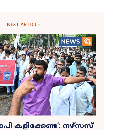
NEXT ARTICLE
പി കളിക്കേണ്ട’: നഴ്സസ്