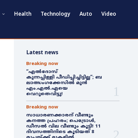
Health
Technology
Auto
Video
Latest news
Breaking now
“എൽദോസ്
കുന്നപ്പിള്ളി പീഡിപ്പിച്ചിട്ടില്ല”; ബ
ലാത്സംഗക്കേസിൽ മുൻ
എം.എൽ.എയെ
വെറുതെവിട്ടു!
Breaking now
സാധാരണക്കാരന് വീണ്ടും
കനത്ത പ്രഹരം; പെട്രോൾ,
ഡീസൽ വില വീണ്ടും കൂട്ടി! 11
ദിവസത്തിനിടെ കൂടിയത് 8
രൂപയ്ക്ക് മുകളിൽ