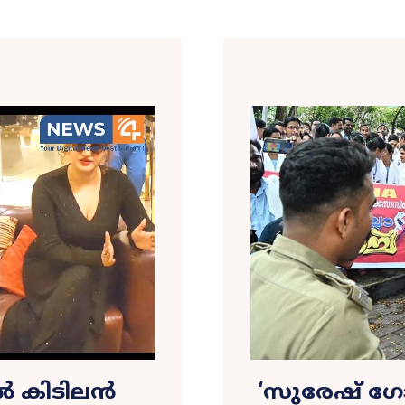
ൽ കിടിലൻ
‘സുരേഷ് ഗോ