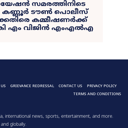
േഷൻ സമരത്തിനിടെ
; കണ്ണൂർ ടൗൺ പൊലീസ്
െതിരെ കമ്മീഷണർക്ക്
കി എം വിജിൻ എംഎൽഎ
 US
GRIEVANCE REDRESSAL
CONTACT US
PRIVACY POLICY
TERMS AND CONDITIONS
a, international news, sports, entertainment, and more.
and globally.