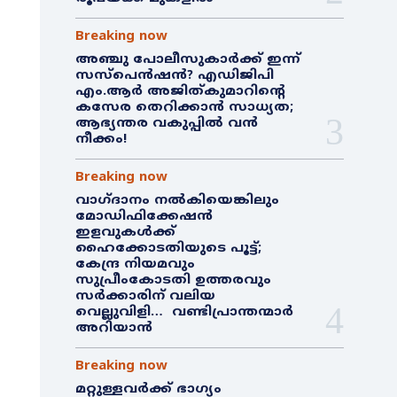
Breaking now
അഞ്ചു പോലീസുകാർക്ക് ഇന്ന്
സസ്‌പെൻഷൻ? എഡിജിപി
എം.ആർ അജിത്കുമാറിൻ്റെ
കസേര തെറിക്കാൻ സാധ്യത;
ആഭ്യന്തര വകുപ്പിൽ വൻ
നീക്കം!
Breaking now
വാഗ്ദാനം നൽകിയെങ്കിലും
മോഡിഫിക്കേഷൻ
ഇളവുകൾക്ക്
ഹൈക്കോടതിയുടെ പൂട്ട്;
കേന്ദ്ര നിയമവും
സുപ്രീംകോടതി ഉത്തരവും
സർക്കാരിന് വലിയ
വെല്ലുവിളി… വണ്ടിപ്രാന്തന്മാർ
അറിയാൻ
Breaking now
മറ്റുള്ളവർക്ക് ഭാഗ്യം