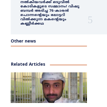
നൽകിയവർക്ക് ഒടുവിൽ
കോടികളുടെ സമ്മാനം! വിഷു
ബമ്പർ അടിച്ച 76-കാരൻ
പൊന്നന്റെയും ലോട്ടറി
വിൽക്കുന്ന മകന്റെയും
കണ്ണീർക്കഥ
Other news
Related Articles