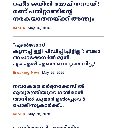
റഹീം ജയിൽ മോചിതനായി!
രണ്ട് പതിറ്റാണ്ടിന്റെ
നരകയാതനയ്ക്ക് അന്ത്യം
Kerala
May 26, 2026
“എൽദോസ്
കുന്നപ്പിള്ളി പീഡിപ്പിച്ചിട്ടില്ല”; ബലാ
ത്സംഗക്കേസിൽ മുൻ
എം.എൽ.എയെ വെറുതെവിട്ടു!
Breaking Now
May 26, 2026
നവകേരള മർദ്ദനക്കേസിൽ
മുഖ്യമന്ത്രിയുടെ ഗൺമാൻ
അനിൽ കുമാർ ഉൾപ്പെടെ 5
പോലീസുകാർക്ക്...
Kerala
May 26, 2026