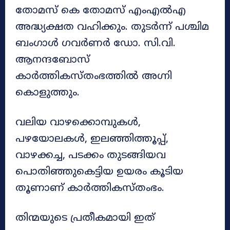
തോമസ് കെ തോമസ് എംഎൽഎ
അദ്ധ്യക്ഷത വഹിക്കും. തുടർന്ന് പശ്ചിമ
ബംഗാൾ ഗവർണർ ഡോ. സി.വി.
ആനന്ദബോസ്
കാർത്തികസ്തംഭത്തിൽ അഗ്നി
കൊളുത്തും.
വലിയ വാഴക്കൊമ്പുകൾ,
പഴയോലകൾ, ഇലഞ്ഞിത്തൂപ്പ്,
വാഴക്കച്ച, പടക്കം തുടങ്ങിയവ
പൊതിഞ്ഞുകെട്ടിയ ഉയരം കൂടിയ
തൂണാണ് കാർത്തികസ്തംഭം.
തിന്മയുടെ പ്രതീകമായി ഇത്