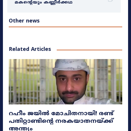
മകന്റെയും കണ്ണീർക്കഥ
Other news
Related Articles
റഹീം ജയിൽ മോചിതനായി! രണ്ട്
പതിറ്റാണ്ടിന്റെ നരകയാതനയ്ക്ക്
അന്ത്യം