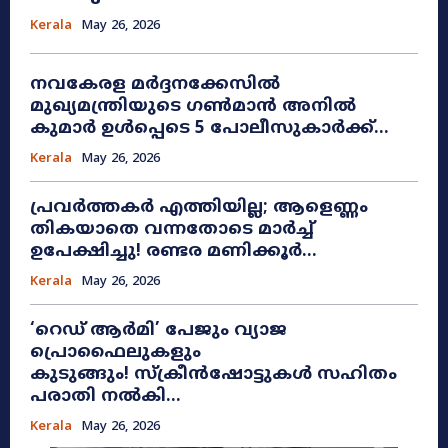
Kerala
May 26, 2026
നവകേരള മർദ്ദനക്കേസിൽ
മുഖ്യമന്ത്രിയുടെ ഗൺമാൻ അനിൽ
കുമാർ ഉൾപ്പെടെ 5 പോലീസുകാർക്ക്...
Kerala
May 26, 2026
പ്രവർത്തകർ എത്തിയില്ല; ആളെണ്ണം
തികയാതെ വന്നതോടെ മാർച്ച്
ഉപേക്ഷിച്ചു! രണ്ടര മണിക്കൂർ...
Kerala
May 26, 2026
​‘റെഡ് ആർമി’ പേജും വ്യാജ
പ്രൊഫൈലുകളും
കുടുങ്ങും! സ്ക്രീൻഷോട്ടുകൾ സഹിതം
പരാതി നൽകി...
Kerala
May 26, 2026