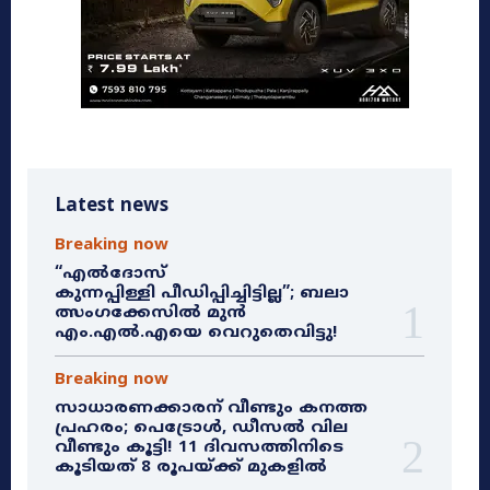
Latest news
Breaking now
“എൽദോസ്
കുന്നപ്പിള്ളി പീഡിപ്പിച്ചിട്ടില്ല”; ബലാ
ത്സംഗക്കേസിൽ മുൻ
എം.എൽ.എയെ വെറുതെവിട്ടു!
Breaking now
സാധാരണക്കാരന് വീണ്ടും കനത്ത
പ്രഹരം; പെട്രോൾ, ഡീസൽ വില
വീണ്ടും കൂട്ടി! 11 ദിവസത്തിനിടെ
കൂടിയത് 8 രൂപയ്ക്ക് മുകളിൽ