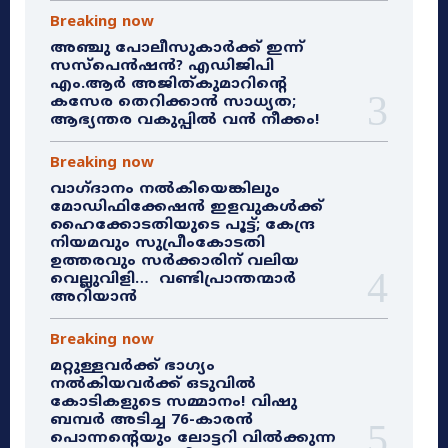
Breaking now
അഞ്ചു പോലീസുകാർക്ക് ഇന്ന്
സസ്‌പെൻഷൻ? എഡിജിപി
എം.ആർ അജിത്കുമാറിൻ്റെ
കസേര തെറിക്കാൻ സാധ്യത;
ആഭ്യന്തര വകുപ്പിൽ വൻ നീക്കം!
Breaking now
വാഗ്ദാനം നൽകിയെങ്കിലും
മോഡിഫിക്കേഷൻ ഇളവുകൾക്ക്
ഹൈക്കോടതിയുടെ പൂട്ട്; കേന്ദ്ര
നിയമവും സുപ്രീംകോടതി
ഉത്തരവും സർക്കാരിന് വലിയ
വെല്ലുവിളി… വണ്ടിപ്രാന്തന്മാർ
അറിയാൻ
Breaking now
മറ്റുള്ളവർക്ക് ഭാഗ്യം
നൽകിയവർക്ക് ഒടുവിൽ
കോടികളുടെ സമ്മാനം! വിഷു
ബമ്പർ അടിച്ച 76-കാരൻ
പൊന്നന്റെയും ലോട്ടറി വിൽക്കുന്ന