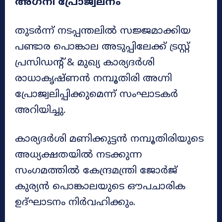
അഗ്‌നി പ്രോജ്വലനം
തുടർന്ന് നടപ്പന്തലിൽ സജ്ജമാക്കിയ
പണ്ടാര പൊങ്കാല അടുപ്പിലേക്ക് ട്രസ്റ്റ്
പ്രസിഡന്റ് & മുഖ്യ കാര്യദർശി
രാധാകൃഷ്ണൻ നമ്പൂതിരി അഗ്നി
പ്രോജ്വലിപ്പിക്കുമെന്ന് സംഘാടകർ
അറിയിച്ചു.
കാര്യദർശി മണിക്കുട്ടൻ നമ്പൂതിരിയുടെ
അധ്യക്ഷതയിൽ നടക്കുന്ന
സംഗമത്തിൽ കേന്ദ്രമന്ത്രി ജോർജ്
കുര്യൻ പൊങ്കാലയുടെ ഔപചാരിക
ഉദ്ഘാടനം നിർവഹിക്കും.