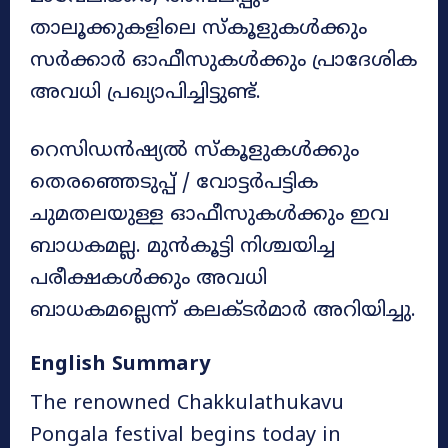
താലൂക്കുകളിലെ സ്കൂളുകൾക്കും
സർക്കാർ ഓഫീസുകൾക്കും പ്രാദേശിക
അവധി പ്രഖ്യാപിച്ചിട്ടുണ്ട്.
റെസിഡൻഷ്യൽ സ്കൂളുകൾക്കും
തെരഞ്ഞെടുപ്പ് / വോട്ടർപട്ടിക
ചുമതലയുള്ള ഓഫീസുകൾക്കും ഇവ
ബാധകമല്ല. മുൻകൂട്ടി നിശ്ചയിച്ച
പരീക്ഷകൾക്കും അവധി
ബാധകമല്ലെന്ന് കലക്ടർമാർ അറിയിച്ചു.
English Summary
The renowned Chakkulathukavu
Pongala festival begins today in