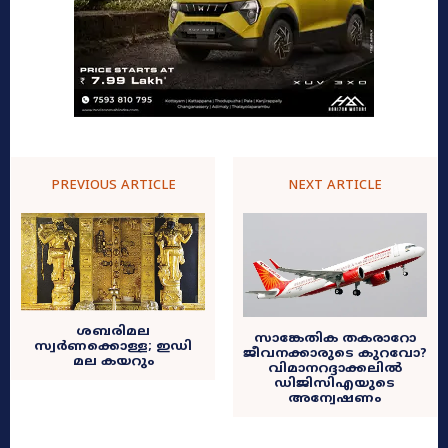
PREVIOUS ARTICLE
NEXT ARTICLE
ശബരിമല
സാങ്കേതിക തകരാറോ
സ്വർണക്കൊള്ള; ഇഡി
ജീവനക്കാരുടെ കുറവോ?
മല കയറും
വിമാനറദ്ദാക്കലിൽ
ഡിജിസിഎയുടെ
അന്വേഷണം