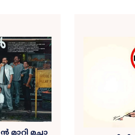
 മാറി മച്ചാ