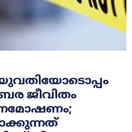
യുവതിയോടൊപ്പം
ംബര ജീവിതം
ഹനമോഷണം;
്കുന്നത്