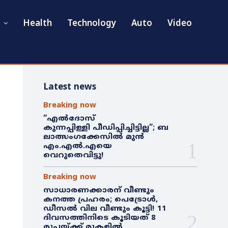
Health
Technology
Auto
Video
Latest news
Breaking now
“എൽദോസ്
കുന്നപ്പിള്ളി പീഡിപ്പിച്ചിട്ടില്ല”; ബ
ലാത്സംഗക്കേസിൽ മുൻ
എം.എൽ.എയെ
വെറുതെവിട്ടു!
Breaking now
സാധാരണക്കാരന് വീണ്ടും
കനത്ത പ്രഹരം; പെട്രോൾ,
ഡീസൽ വില വീണ്ടും കൂട്ടി! 11
ദിവസത്തിനിടെ കൂടിയത് 8
രൂപയ്ക്ക് മുകളിൽ