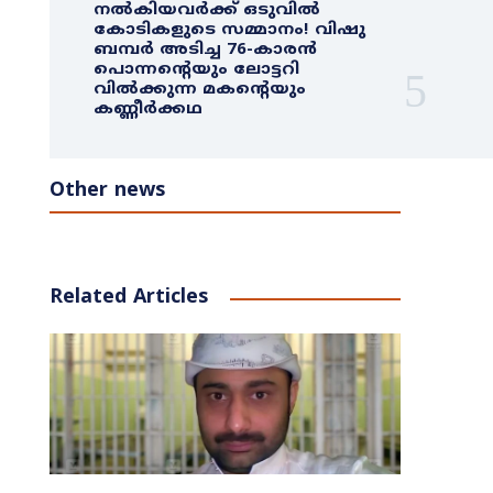
നൽകിയവർക്ക് ഒടുവിൽ
കോടികളുടെ സമ്മാനം! വിഷു
ബമ്പർ അടിച്ച 76-കാരൻ
പൊന്നന്റെയും ലോട്ടറി
വിൽക്കുന്ന മകന്റെയും
കണ്ണീർക്കഥ
Other news
Related Articles