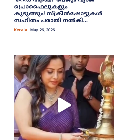
​‘റെഡ് ആർമി’ പേജും വ്യാജ
പ്രൊഫൈലുകളും
കുടുങ്ങും! സ്ക്രീൻഷോട്ടുകൾ
സഹിതം പരാതി നൽകി...
Kerala
May 26, 2026