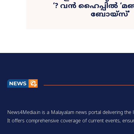
‘? വൻ ഹൈപ്പിൽ ‘മഞ
ബോയ്‍സ്’
News4Media.in is a Malayalam news portal delivering the la
It offers comprehensive coverage of current events, ensur