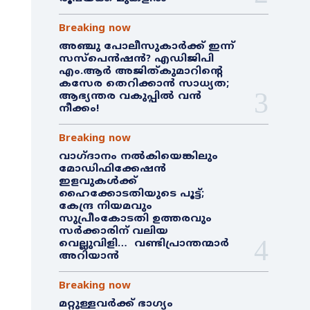
Breaking now
അഞ്ചു പോലീസുകാർക്ക് ഇന്ന്
സസ്‌പെൻഷൻ? എഡിജിപി
എം.ആർ അജിത്കുമാറിൻ്റെ
കസേര തെറിക്കാൻ സാധ്യത;
ആഭ്യന്തര വകുപ്പിൽ വൻ
നീക്കം!
Breaking now
വാഗ്ദാനം നൽകിയെങ്കിലും
മോഡിഫിക്കേഷൻ
ഇളവുകൾക്ക്
ഹൈക്കോടതിയുടെ പൂട്ട്;
കേന്ദ്ര നിയമവും
സുപ്രീംകോടതി ഉത്തരവും
സർക്കാരിന് വലിയ
വെല്ലുവിളി… വണ്ടിപ്രാന്തന്മാർ
അറിയാൻ
Breaking now
മറ്റുള്ളവർക്ക് ഭാഗ്യം