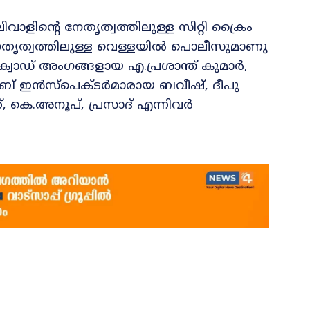
വാളിന്റെ നേതൃത്വത്തിലുള്ള സിറ്റി ക്രൈം
േതൃത്വത്തിലുള്ള വെള്ളയിൽ പൊലീസുമാണു
്ക്വാഡ് അംഗങ്ങളായ എ.പ്രശാന്ത് കുമാർ,
 സബ് ഇൻസ്പെക്ടർമാരായ ബവീഷ്, ദീപു
, കെ.അനൂപ്, പ്രസാദ് എന്നിവർ