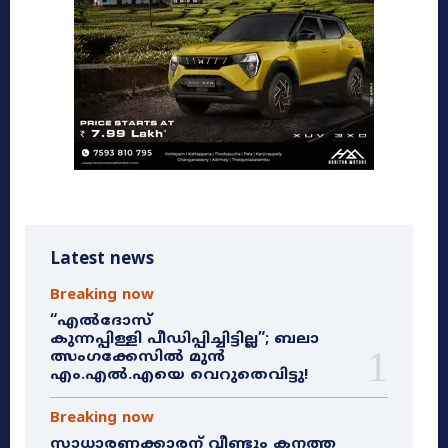
Latest news
Breaking now
“എൽദോസ്
കുന്നപ്പിള്ളി പീഡിപ്പിച്ചിട്ടില്ല”; ബലാ
ത്സംഗക്കേസിൽ മുൻ
എം.എൽ.എയെ വെറുതെവിട്ടു!
Breaking now
സാധാരണക്കാരന് വീണ്ടും കനത്ത