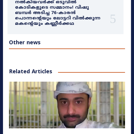
നൽകിയവർക്ക് ഒടുവിൽ
കോടികളുടെ സമ്മാനം! വിഷു
ബമ്പർ അടിച്ച 76-കാരൻ
പൊന്നന്റെയും ലോട്ടറി വിൽക്കുന്ന
മകന്റെയും കണ്ണീർക്കഥ
Other news
Related Articles