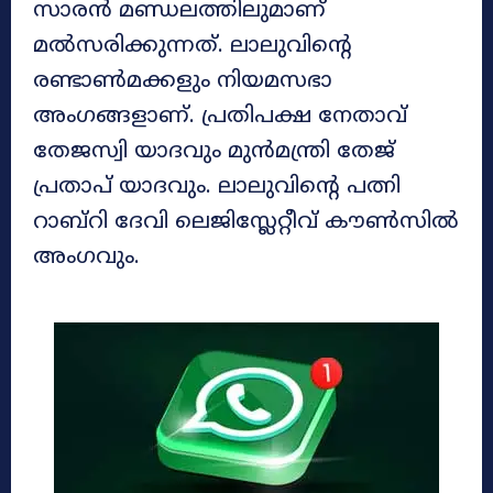
സാരൻ മണ്ഡലത്തിലുമാണ്
മൽസരിക്കുന്നത്. ലാലുവിന്റെ
രണ്ടാൺമക്കളും നിയമസഭാ
അംഗങ്ങളാണ്. പ്രതിപക്ഷ നേതാവ്
തേജസ്വി യാദവും മുൻമന്ത്രി തേജ്
പ്രതാപ് യാദവും. ലാലുവിന്റെ പത്നി
റാബ്റി ദേവി ലെജിസ്ലേറ്റീവ് കൗൺസിൽ
അംഗവും.