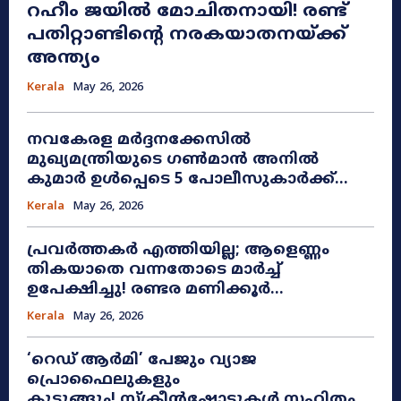
റഹീം ജയിൽ മോചിതനായി! രണ്ട്
പതിറ്റാണ്ടിന്റെ നരകയാതനയ്ക്ക്
അന്ത്യം
Kerala
May 26, 2026
നവകേരള മർദ്ദനക്കേസിൽ
മുഖ്യമന്ത്രിയുടെ ഗൺമാൻ അനിൽ
കുമാർ ഉൾപ്പെടെ 5 പോലീസുകാർക്ക്...
Kerala
May 26, 2026
പ്രവർത്തകർ എത്തിയില്ല; ആളെണ്ണം
തികയാതെ വന്നതോടെ മാർച്ച്
ഉപേക്ഷിച്ചു! രണ്ടര മണിക്കൂർ...
Kerala
May 26, 2026
​‘റെഡ് ആർമി’ പേജും വ്യാജ
പ്രൊഫൈലുകളും
കുടുങ്ങും! സ്ക്രീൻഷോട്ടുകൾ സഹിതം