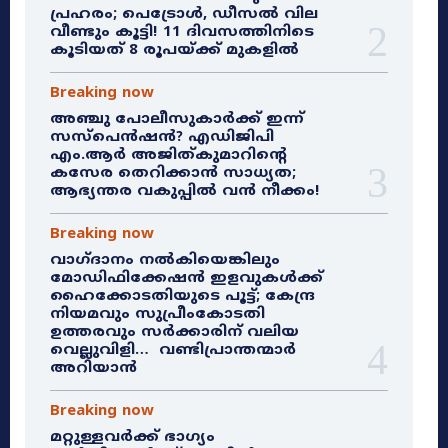
പ്രഹരം; പെട്രോൾ, ഡീസൽ വില
വീണ്ടും കൂട്ടി! 11 ദിവസത്തിനിടെ
കൂടിയത് 8 രൂപയ്ക്ക് മുകളിൽ
Breaking now
അഞ്ചു പോലീസുകാർക്ക് ഇന്ന്
സസ്‌പെൻഷൻ? എഡിജിപി
എം.ആർ അജിത്കുമാറിൻ്റെ
കസേര തെറിക്കാൻ സാധ്യത;
ആഭ്യന്തര വകുപ്പിൽ വൻ നീക്കം!
Breaking now
വാഗ്ദാനം നൽകിയെങ്കിലും
മോഡിഫിക്കേഷൻ ഇളവുകൾക്ക്
ഹൈക്കോടതിയുടെ പൂട്ട്; കേന്ദ്ര
നിയമവും സുപ്രീംകോടതി
ഉത്തരവും സർക്കാരിന് വലിയ
വെല്ലുവിളി… വണ്ടിപ്രാന്തന്മാർ
അറിയാൻ
Breaking now
മറ്റുള്ളവർക്ക് ഭാഗ്യം