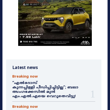
Latest news
Breaking now
“എൽദോസ്
കുന്നപ്പിള്ളി പീഡിപ്പിച്ചിട്ടില്ല”; ബലാ
ത്സംഗക്കേസിൽ മുൻ
എം.എൽ.എയെ വെറുതെവിട്ടു!
Breaking now