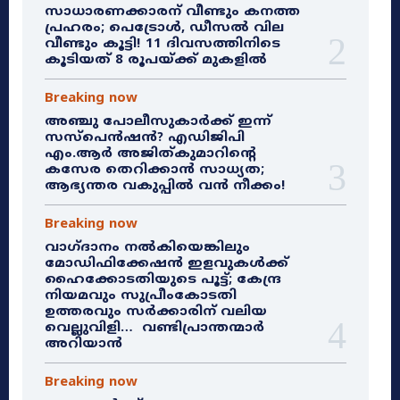
സാധാരണക്കാരന് വീണ്ടും കനത്ത
പ്രഹരം; പെട്രോൾ, ഡീസൽ വില
വീണ്ടും കൂട്ടി! 11 ദിവസത്തിനിടെ
കൂടിയത് 8 രൂപയ്ക്ക് മുകളിൽ
Breaking now
അഞ്ചു പോലീസുകാർക്ക് ഇന്ന്
സസ്‌പെൻഷൻ? എഡിജിപി
എം.ആർ അജിത്കുമാറിൻ്റെ
കസേര തെറിക്കാൻ സാധ്യത;
ആഭ്യന്തര വകുപ്പിൽ വൻ നീക്കം!
Breaking now
വാഗ്ദാനം നൽകിയെങ്കിലും
മോഡിഫിക്കേഷൻ ഇളവുകൾക്ക്
ഹൈക്കോടതിയുടെ പൂട്ട്; കേന്ദ്ര
നിയമവും സുപ്രീംകോടതി
ഉത്തരവും സർക്കാരിന് വലിയ
വെല്ലുവിളി… വണ്ടിപ്രാന്തന്മാർ
അറിയാൻ
Breaking now