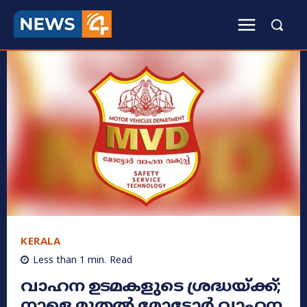
KERALA
Less than 1
min.
Read
വാഹന ഉടമകളുടെ ശ്രദ്ധയ്ക്ക്;
നാളെ മുതൽ മോട്ടോർ വാഹന