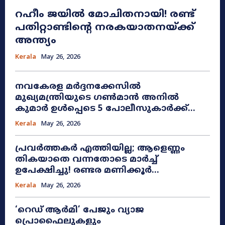
റഹീം ജയിൽ മോചിതനായി! രണ്ട്
പതിറ്റാണ്ടിന്റെ നരകയാതനയ്ക്ക്
അന്ത്യം
Kerala
May 26, 2026
നവകേരള മർദ്ദനക്കേസിൽ
മുഖ്യമന്ത്രിയുടെ ഗൺമാൻ അനിൽ
കുമാർ ഉൾപ്പെടെ 5 പോലീസുകാർക്ക്...
Kerala
May 26, 2026
പ്രവർത്തകർ എത്തിയില്ല; ആളെണ്ണം
തികയാതെ വന്നതോടെ മാർച്ച്
ഉപേക്ഷിച്ചു! രണ്ടര മണിക്കൂർ...
Kerala
May 26, 2026
​‘റെഡ് ആർമി’ പേജും വ്യാജ
പ്രൊഫൈലുകളും