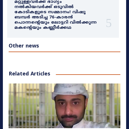
മറ്റുള്ളവർക്ക് ഭാഗ്യം
നൽകിയവർക്ക് ഒടുവിൽ
കോടികളുടെ സമ്മാനം! വിഷു
ബമ്പർ അടിച്ച 76-കാരൻ
പൊന്നന്റെയും ലോട്ടറി വിൽക്കുന്ന
മകന്റെയും കണ്ണീർക്കഥ
Other news
Related Articles