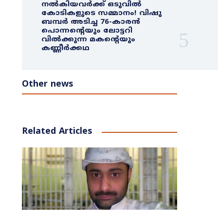
നൽകിയവർക്ക് ഒടുവിൽ
കോടികളുടെ സമ്മാനം! വിഷു
ബമ്പർ അടിച്ച 76-കാരൻ
പൊന്നന്റെയും ലോട്ടറി
വിൽക്കുന്ന മകന്റെയും
കണ്ണീർക്കഥ
Other news
Related Articles