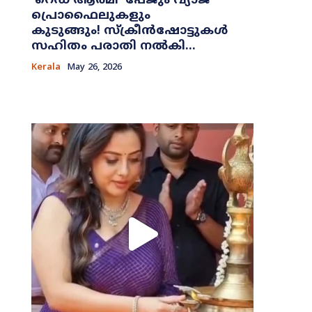
​‘റെഡ് ആർമി’ പേജും വ്യാജ
പ്രൊഫൈലുകളും
കുടുങ്ങും! സ്ക്രീൻഷോട്ടുകൾ
സഹിതം പരാതി നൽകി...
Kerala
May 26, 2026