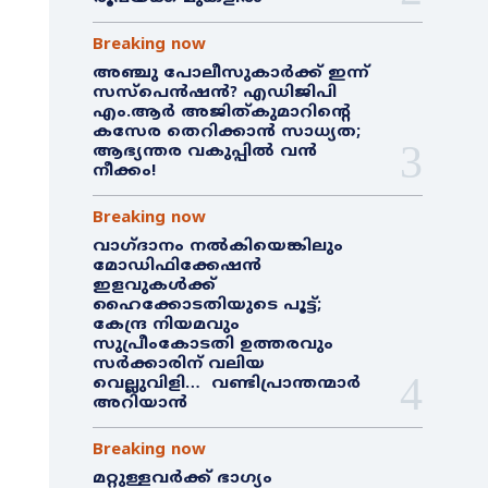
Breaking now
അഞ്ചു പോലീസുകാർക്ക് ഇന്ന്
സസ്‌പെൻഷൻ? എഡിജിപി
എം.ആർ അജിത്കുമാറിൻ്റെ
കസേര തെറിക്കാൻ സാധ്യത;
ആഭ്യന്തര വകുപ്പിൽ വൻ
നീക്കം!
Breaking now
വാഗ്ദാനം നൽകിയെങ്കിലും
മോഡിഫിക്കേഷൻ
ഇളവുകൾക്ക്
ഹൈക്കോടതിയുടെ പൂട്ട്;
കേന്ദ്ര നിയമവും
സുപ്രീംകോടതി ഉത്തരവും
സർക്കാരിന് വലിയ
വെല്ലുവിളി… വണ്ടിപ്രാന്തന്മാർ
അറിയാൻ
Breaking now
മറ്റുള്ളവർക്ക് ഭാഗ്യം