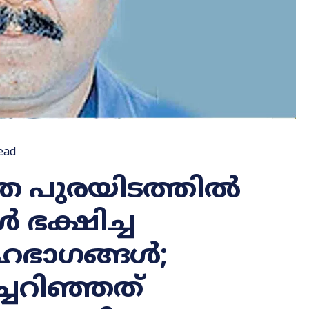
ead
ത്ത പുരയിടത്തിൽ
 ഭക്ഷിച്ച
ഹഭാഗങ്ങൾ;
ച്ചറിഞ്ഞത്