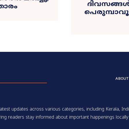
ദിവസങ്ങൾ 
 താരം
പെരുമ്പാ
ABOUT
test updates across various categories, including Kerala, Indi
ing readers stay informed about important happenings locally 