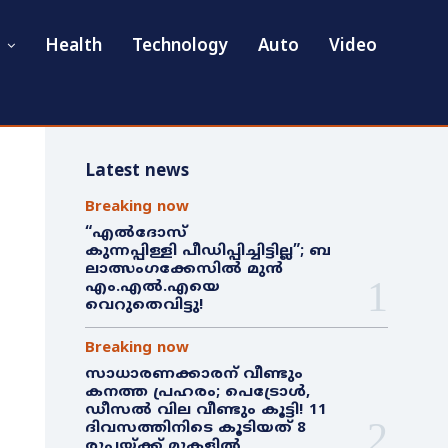
Health
Technology
Auto
Video
Latest news
Breaking now
“എൽദോസ്
കുന്നപ്പിള്ളി പീഡിപ്പിച്ചിട്ടില്ല”; ബ
ലാത്സംഗക്കേസിൽ മുൻ
എം.എൽ.എയെ
വെറുതെവിട്ടു!
Breaking now
സാധാരണക്കാരന് വീണ്ടും
കനത്ത പ്രഹരം; പെട്രോൾ,
ഡീസൽ വില വീണ്ടും കൂട്ടി! 11
ദിവസത്തിനിടെ കൂടിയത് 8
രൂപയ്ക്ക് മുകളിൽ