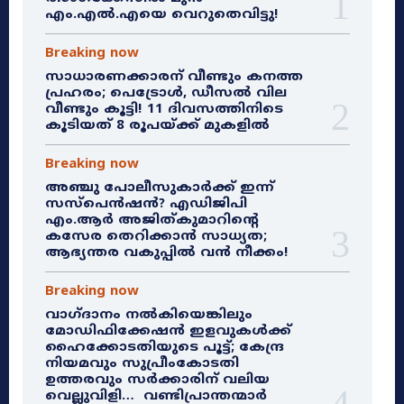
എം.എൽ.എയെ വെറുതെവിട്ടു!
Breaking now
സാധാരണക്കാരന് വീണ്ടും കനത്ത
പ്രഹരം; പെട്രോൾ, ഡീസൽ വില
വീണ്ടും കൂട്ടി! 11 ദിവസത്തിനിടെ
കൂടിയത് 8 രൂപയ്ക്ക് മുകളിൽ
Breaking now
അഞ്ചു പോലീസുകാർക്ക് ഇന്ന്
സസ്‌പെൻഷൻ? എഡിജിപി
എം.ആർ അജിത്കുമാറിൻ്റെ
കസേര തെറിക്കാൻ സാധ്യത;
ആഭ്യന്തര വകുപ്പിൽ വൻ നീക്കം!
Breaking now
വാഗ്ദാനം നൽകിയെങ്കിലും
മോഡിഫിക്കേഷൻ ഇളവുകൾക്ക്
ഹൈക്കോടതിയുടെ പൂട്ട്; കേന്ദ്ര
നിയമവും സുപ്രീംകോടതി
ഉത്തരവും സർക്കാരിന് വലിയ
വെല്ലുവിളി… വണ്ടിപ്രാന്തന്മാർ