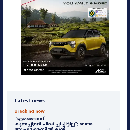
Latest news
Breaking now
“എൽദോസ്
കുന്നപ്പിള്ളി പീഡിപ്പിച്ചിട്ടില്ല”; ബലാ
ത്സംഗക്കേസിൽ മുൻ