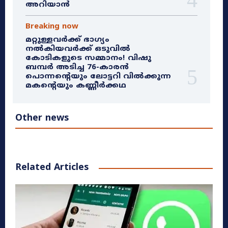
അറിയാൻ
Breaking now
മറ്റുള്ളവർക്ക് ഭാഗ്യം
നൽകിയവർക്ക് ഒടുവിൽ
കോടികളുടെ സമ്മാനം! വിഷു
ബമ്പർ അടിച്ച 76-കാരൻ
പൊന്നന്റെയും ലോട്ടറി വിൽക്കുന്ന
മകന്റെയും കണ്ണീർക്കഥ
Other news
Related Articles