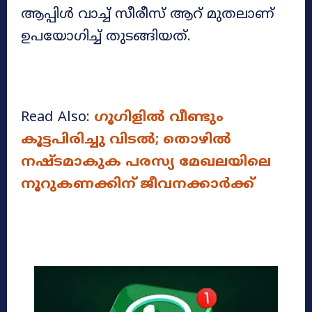
ആപ്പിള്‍ വാച്ച് സീരീസ് ആറ് മുതലാണ്
ഉപയോഗിച്ച് തുടങ്ങിയത്.
Read Also:
ഗൂഗിളിൽ വീണ്ടും
കൂട്ടപിരിച്ചു വിടൽ; തൊഴിൽ
നഷ്ടമാകുക പരസ്യ മേഖലയിലെ
നൂറുകണക്കിന് ജീവനക്കാർക്ക്