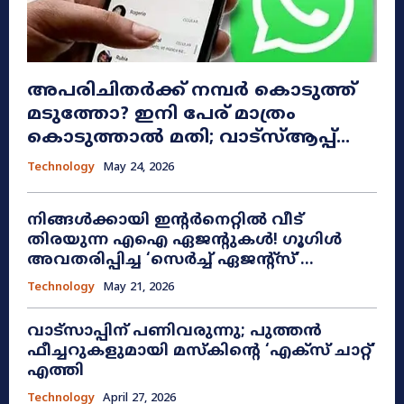
അപരിചിതർക്ക് നമ്പർ കൊടുത്ത്
മടുത്തോ? ഇനി പേര് മാത്രം
കൊടുത്താൽ മതി; വാട്‌സ്ആപ്പ്...
Technology
May 24, 2026
നിങ്ങൾക്കായി ഇന്റർനെറ്റിൽ വീട്
തിരയുന്ന എഐ ഏജന്റുകൾ! ഗൂഗിൾ
അവതരിപ്പിച്ച ‘സെർച്ച് ഏജന്റ്സ്’...
Technology
May 21, 2026
വാട്സാപ്പിന് പണിവരുന്നു; പുത്തൻ
ഫീച്ചറുകളുമായി മസ്കിന്റെ ‘എക്സ് ചാറ്റ്’
എത്തി
Technology
April 27, 2026