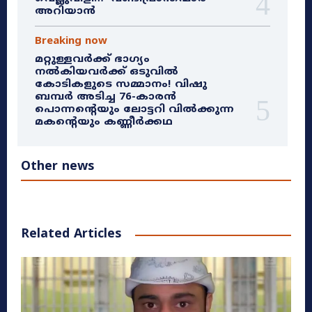
അറിയാൻ
Breaking now
മറ്റുള്ളവർക്ക് ഭാഗ്യം
നൽകിയവർക്ക് ഒടുവിൽ
കോടികളുടെ സമ്മാനം! വിഷു
ബമ്പർ അടിച്ച 76-കാരൻ
പൊന്നന്റെയും ലോട്ടറി വിൽക്കുന്ന
മകന്റെയും കണ്ണീർക്കഥ
Other news
Related Articles