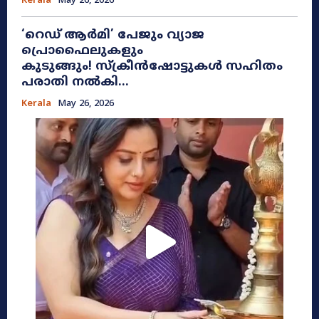
Kerala
May 26, 2026
​‘റെഡ് ആർമി’ പേജും വ്യാജ
പ്രൊഫൈലുകളും
കുടുങ്ങും! സ്ക്രീൻഷോട്ടുകൾ സഹിതം
പരാതി നൽകി...
Kerala
May 26, 2026