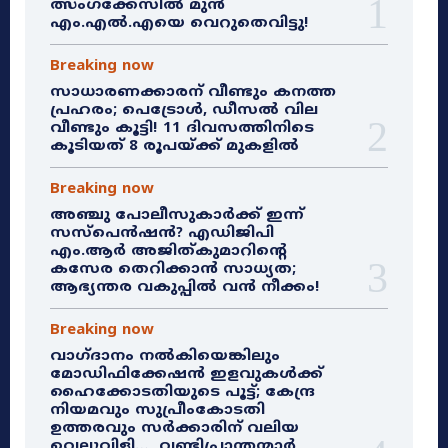
ത്സംഗക്കേസിൽ മുൻ
എം.എൽ.എയെ വെറുതെവിട്ടു!
Breaking now
സാധാരണക്കാരന് വീണ്ടും കനത്ത
പ്രഹരം; പെട്രോൾ, ഡീസൽ വില
വീണ്ടും കൂട്ടി! 11 ദിവസത്തിനിടെ
കൂടിയത് 8 രൂപയ്ക്ക് മുകളിൽ
Breaking now
അഞ്ചു പോലീസുകാർക്ക് ഇന്ന്
സസ്‌പെൻഷൻ? എഡിജിപി
എം.ആർ അജിത്കുമാറിൻ്റെ
കസേര തെറിക്കാൻ സാധ്യത;
ആഭ്യന്തര വകുപ്പിൽ വൻ നീക്കം!
Breaking now
വാഗ്ദാനം നൽകിയെങ്കിലും
മോഡിഫിക്കേഷൻ ഇളവുകൾക്ക്
ഹൈക്കോടതിയുടെ പൂട്ട്; കേന്ദ്ര
നിയമവും സുപ്രീംകോടതി
ഉത്തരവും സർക്കാരിന് വലിയ
വെല്ലുവിളി… വണ്ടിപ്രാന്തന്മാർ