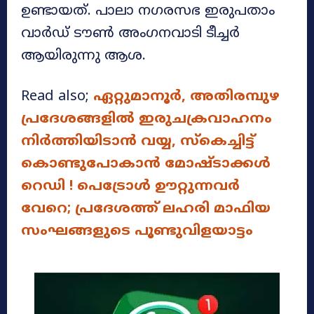
ഉണ്ടായത്. പാലാ നഗരസഭ ഇരുപതാം
വാർഡ് ടൗൺ അംഗനവാടി ടീച്ചർ
ആയിരുന്നു ആശ.
Read also;
ഏറ്റുമാനൂർ, അതിരമ്പുഴ
പ്രദേശങ്ങളിൽ ഇരുചക്രവാഹനം
നിർത്തിയിടാൻ വയ്യ, സ്കെച്ചിട്ട്
കൊണ്ടുപോകാൻ മോഷ്ടാക്കൾ
റെഡി ! പെട്രോൾ ഊറ്റുന്നവർ
വേറെ; പ്രദേശത്ത് ലഹരി മാഫിയ
സംഘങ്ങളുടെ പൂണ്ടുവിളയാട്ടം