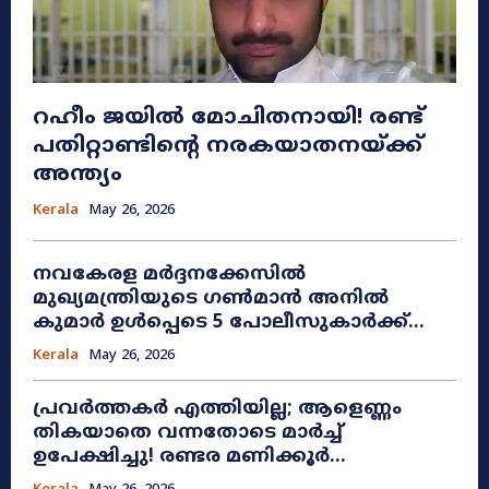
റഹീം ജയിൽ മോചിതനായി! രണ്ട്
പതിറ്റാണ്ടിന്റെ നരകയാതനയ്ക്ക്
അന്ത്യം
Kerala
May 26, 2026
നവകേരള മർദ്ദനക്കേസിൽ
മുഖ്യമന്ത്രിയുടെ ഗൺമാൻ അനിൽ
കുമാർ ഉൾപ്പെടെ 5 പോലീസുകാർക്ക്...
Kerala
May 26, 2026
പ്രവർത്തകർ എത്തിയില്ല; ആളെണ്ണം
തികയാതെ വന്നതോടെ മാർച്ച്
ഉപേക്ഷിച്ചു! രണ്ടര മണിക്കൂർ...