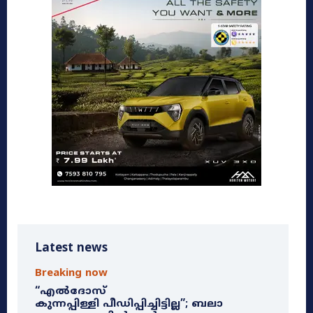
Latest news
Breaking now
“എൽദോസ്
കുന്നപ്പിള്ളി പീഡിപ്പിച്ചിട്ടില്ല”; ബലാ