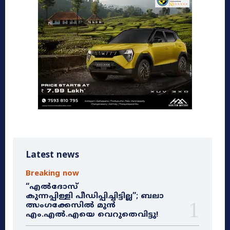
Latest news
Breaking now
“എൽദോസ്
കുന്നപ്പിള്ളി പീഡിപ്പിച്ചിട്ടില്ല”; ബലാ
ത്സംഗക്കേസിൽ മുൻ
എം.എൽ.എയെ വെറുതെവിട്ടു!