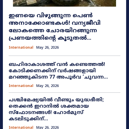
ഇണയെ വിഴുങ്ങുന്ന പെൺ
അനാക്കോണ്ടകൾ! വന്യജീവി
ലോകത്തെ ചോരയിറങ്ങുന്ന
പ്രണയത്തിന്റെ കൂടുതൽ...
International
May 26, 2026
ബഹിരാകാശത്ത് വൻ കണ്ടെത്തൽ!
കോടിക്കണക്കിന് വർഷങ്ങളായി
മറഞ്ഞുകിടന്ന 77 അപൂർവ ‘ചുവന്ന...
International
May 26, 2026
പശ്ചിമേഷ്യയിൽ വീണ്ടും യുദ്ധഭീതി;
തെക്കൻ ഇറാനിൽ ശക്തമായ
സ്ഫോടനങ്ങൾ! ഹോർമുസ്
കടലിടുക്കിന്...
International
May 26, 2026