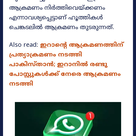
ആക്രമണം നിർത്തിവെയ്ക്കണം
എന്നാവശ്യപ്പെട്ടാണ് ഹൂത്തികൾ
ചെങ്കടലിൽ ആക്രമണം തുടരുന്നത്.
Also read:
ഇറാന്റെ ആക്രമണത്തിന്
പ്രത്യാക്രമണം നടത്തി
പാകിസ്താന്‍; ഇറാനില്‍ രണ്ടു
പോസ്റ്റുകള്‍ക്ക് നേരെ ആക്രമണം
നടത്തി