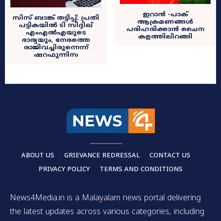
ഇറാൻ -പാക്
സിസ് ബാങ്ക് തട്ടിപ്പ്; പ്രതി
ആക്രമണങ്ങൾ
പട്ടികയിൽ ടി സിദ്ദിഖ്
പരിഹരിക്കാൻ ചൈന
എംഎൽഎയുടെ
കളത്തിലിറങ്ങി
ഭാര്യയും, നേരത്തെ
രാജിവച്ചിരുന്നെന്ന്
ഷറഫുന്നിസ
ABOUT US
GRIEVANCE REDRESSAL
CONTACT US
PRIVACY POLICY
TERMS AND CONDITIONS
News4Media.in is a Malayalam news portal delivering
the latest updates across various categories, including