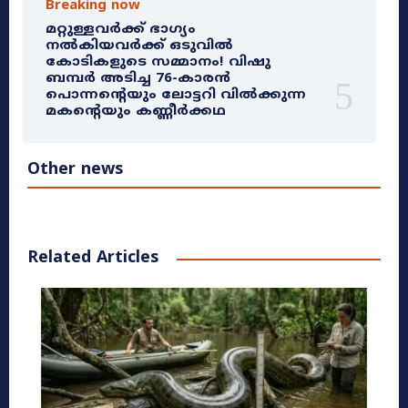
Breaking now
മറ്റുള്ളവർക്ക് ഭാഗ്യം
നൽകിയവർക്ക് ഒടുവിൽ
കോടികളുടെ സമ്മാനം! വിഷു
ബമ്പർ അടിച്ച 76-കാരൻ
പൊന്നന്റെയും ലോട്ടറി വിൽക്കുന്ന
മകന്റെയും കണ്ണീർക്കഥ
Other news
Related Articles