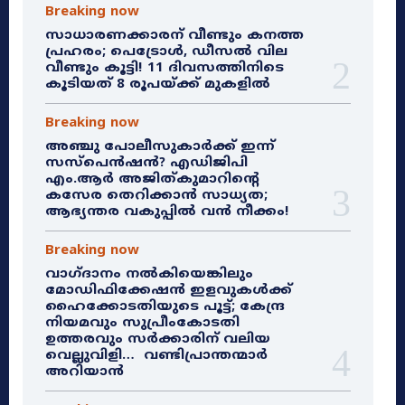
Breaking now
സാധാരണക്കാരന് വീണ്ടും കനത്ത
പ്രഹരം; പെട്രോൾ, ഡീസൽ വില
വീണ്ടും കൂട്ടി! 11 ദിവസത്തിനിടെ
കൂടിയത് 8 രൂപയ്ക്ക് മുകളിൽ
Breaking now
അഞ്ചു പോലീസുകാർക്ക് ഇന്ന്
സസ്‌പെൻഷൻ? എഡിജിപി
എം.ആർ അജിത്കുമാറിൻ്റെ
കസേര തെറിക്കാൻ സാധ്യത;
ആഭ്യന്തര വകുപ്പിൽ വൻ നീക്കം!
Breaking now
വാഗ്ദാനം നൽകിയെങ്കിലും
മോഡിഫിക്കേഷൻ ഇളവുകൾക്ക്
ഹൈക്കോടതിയുടെ പൂട്ട്; കേന്ദ്ര
നിയമവും സുപ്രീംകോടതി
ഉത്തരവും സർക്കാരിന് വലിയ
വെല്ലുവിളി… വണ്ടിപ്രാന്തന്മാർ
അറിയാൻ