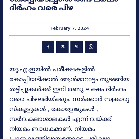
ദിർഹം വരെ പിഴ
February 7, 2024
യു.എ.ഇയിൽ പരീക്ഷകളിൽ
കോപ്പിയടിക്കൽ ആൾമാറാട്ടം തുടങ്ങിയ
തട്ടിപ്പുകൾക്ക് ഇനി രണ്ടു ലക്ഷം ദിർഹം
വരെ പിഴലഭിയ്ക്കും. സർക്കാർ സ്വകാര്യ
സ്‌കൂളുകൾ , കോളേജുകൾ ,
സർവകലാശാലകൾ എന്നിവയ്ക്ക്
നിയമം ബാധകമാണ്. നിയമം