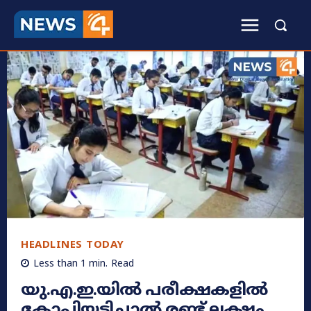
HEADLINES TODAY
Less than 1
min.
Read
യു.എ.ഇ.യിൽ പരീക്ഷകളിൽ
കോപ്പിയടിച്ചാൽ രണ്ട് ലക്ഷം