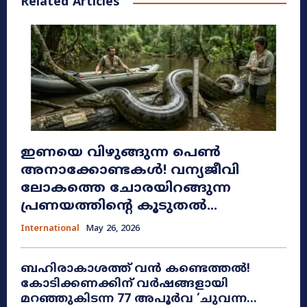
Related Articles
ഇണയെ വിഴുങ്ങുന്ന പെൺ
അനാക്കോണ്ടകൾ! വന്യജീവി
ലോകത്തെ ചോരയിറങ്ങുന്ന
പ്രണയത്തിന്റെ കൂടുതൽ...
International
May 26, 2026
ബഹിരാകാശത്ത് വൻ കണ്ടെത്തൽ!
കോടിക്കണക്കിന് വർഷങ്ങളായി
മറഞ്ഞുകിടന്ന 77 അപൂർവ ‘ചുവന്ന...