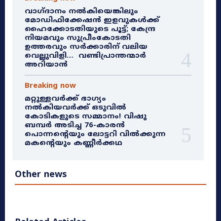
വാഗ്ദാനം നൽകിയെങ്കിലും
മോഡിഫിക്കേഷൻ ഇളവുകൾക്ക്
ഹൈക്കോടതിയുടെ പൂട്ട്; കേന്ദ്ര
നിയമവും സുപ്രീംകോടതി
ഉത്തരവും സർക്കാരിന് വലിയ
വെല്ലുവിളി… വണ്ടിപ്രാന്തന്മാർ
അറിയാൻ
Breaking now
മറ്റുള്ളവർക്ക് ഭാഗ്യം
നൽകിയവർക്ക് ഒടുവിൽ
കോടികളുടെ സമ്മാനം! വിഷു
ബമ്പർ അടിച്ച 76-കാരൻ
പൊന്നന്റെയും ലോട്ടറി വിൽക്കുന്ന
മകന്റെയും കണ്ണീർക്കഥ
Other news