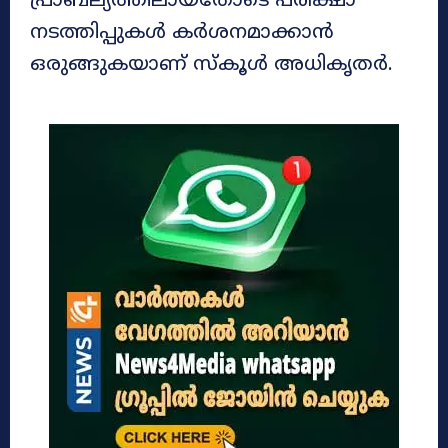
പ്രാബല്യത്തിലായതോടെ പരീക്ഷാ
നടത്തിപ്പുകൾ കർശനമാക്കാൻ
ഒരുങ്ങുകയാണ് സ്‌കൂൾ അധികൃതർ.