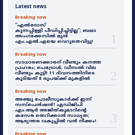
Latest news
Breaking now
“എൽദോസ്
കുന്നപ്പിള്ളി പീഡിപ്പിച്ചിട്ടില്ല”; ബലാ
ത്സംഗക്കേസിൽ മുൻ
എം.എൽ.എയെ വെറുതെവിട്ടു!
Breaking now
സാധാരണക്കാരന് വീണ്ടും കനത്ത
പ്രഹരം; പെട്രോൾ, ഡീസൽ വില
വീണ്ടും കൂട്ടി! 11 ദിവസത്തിനിടെ
കൂടിയത് 8 രൂപയ്ക്ക് മുകളിൽ
Breaking now
അഞ്ചു പോലീസുകാർക്ക് ഇന്ന്
സസ്‌പെൻഷൻ? എഡിജിപി
എം.ആർ അജിത്കുമാറിൻ്റെ
കസേര തെറിക്കാൻ സാധ്യത;
ആഭ്യന്തര വകുപ്പിൽ വൻ നീക്കം!
Breaking now