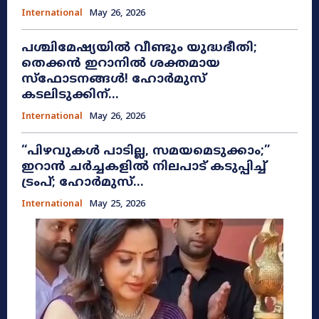
International
May 26, 2026
പശ്ചിമേഷ്യയിൽ വീണ്ടും യുദ്ധഭീതി;
തെക്കൻ ഇറാനിൽ ശക്തമായ
സ്ഫോടനങ്ങൾ! ഹോർമുസ്
കടലിടുക്കിന്...
International
May 26, 2026
​“പിഴവുകൾ പാടില്ല, സമയമെടുക്കാം;”
ഇറാൻ ചർച്ചകളിൽ നിലപാട് കടുപ്പിച്ച്
ട്രംപ്; ഹോർമുസ്...
International
May 25, 2026