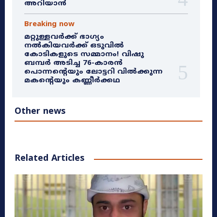
അറിയാൻ
Breaking now
മറ്റുള്ളവർക്ക് ഭാഗ്യം
നൽകിയവർക്ക് ഒടുവിൽ
കോടികളുടെ സമ്മാനം! വിഷു
ബമ്പർ അടിച്ച 76-കാരൻ
പൊന്നന്റെയും ലോട്ടറി വിൽക്കുന്ന
മകന്റെയും കണ്ണീർക്കഥ
Other news
Related Articles