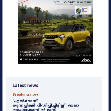
Latest news
Breaking now
“എൽദോസ്
കുന്നപ്പിള്ളി പീഡിപ്പിച്ചിട്ടില്ല”; ബലാ
ത്സംഗക്കേസിൽ മുൻ