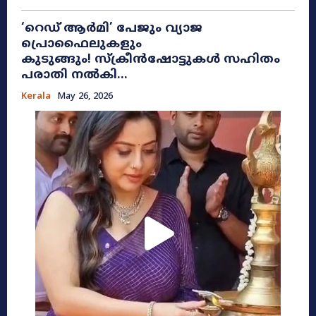
​‘റെഡ് ആർമി’ പേജും വ്യാജ
പ്രൊഫൈലുകളും
കുടുങ്ങും! സ്ക്രീൻഷോട്ടുകൾ സഹിതം
പരാതി നൽകി...
Kerala
May 26, 2026