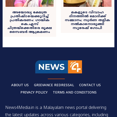
അയോദ്ധ്യ ക്ഷേത്ര
മകളുടെ വിവാഹ
പ്രതിഷ്ഠയെക്കുറിച്ച്
ദിനത്തിൽ മോദിക്ക്
പ്രതികരണം: ഗായിക
സമ്മാനം; സ്വർണ തളിക
കെ.എസ്
നൽകാനൊരുങ്ങി
ചിത്രയ്‌ക്കെതിരെ രൂക്ഷ
സുരേഷ് ഗോപി
സൈബർ ആക്രമണം
ABOUT US
GRIEVANCE REDRESSAL
CONTACT US
PRIVACY POLICY
TERMS AND CONDITIONS
News4Media.in is a Malayalam news portal delivering
the latest updates across various categories, including