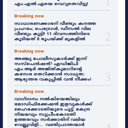
എം.എൽ.എയെ വെറുതെവിട്ടു!
Breaking now
സാധാരണക്കാരന് വീണ്ടും കനത്ത
പ്രഹരം; പെട്രോൾ, ഡീസൽ വില
വീണ്ടും കൂട്ടി! 11 ദിവസത്തിനിടെ
കൂടിയത് 8 രൂപയ്ക്ക് മുകളിൽ
Breaking now
അഞ്ചു പോലീസുകാർക്ക് ഇന്ന്
സസ്‌പെൻഷൻ? എഡിജിപി
എം.ആർ അജിത്കുമാറിൻ്റെ
കസേര തെറിക്കാൻ സാധ്യത;
ആഭ്യന്തര വകുപ്പിൽ വൻ നീക്കം!
Breaking now
വാഗ്ദാനം നൽകിയെങ്കിലും
മോഡിഫിക്കേഷൻ ഇളവുകൾക്ക്
ഹൈക്കോടതിയുടെ പൂട്ട്; കേന്ദ്ര
നിയമവും സുപ്രീംകോടതി
ഉത്തരവും സർക്കാരിന് വലിയ
വെല്ലുവിളി… വണ്ടിപ്രാന്തന്മാർ