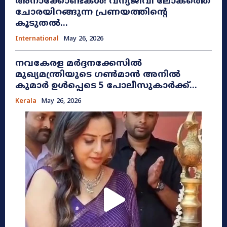
അനാക്കോണ്ടകൾ! വന്യജീവി ലോകത്തെ
ചോരയിറങ്ങുന്ന പ്രണയത്തിന്റെ
കൂടുതൽ...
International
May 26, 2026
നവകേരള മർദ്ദനക്കേസിൽ
മുഖ്യമന്ത്രിയുടെ ഗൺമാൻ അനിൽ
കുമാർ ഉൾപ്പെടെ 5 പോലീസുകാർക്ക്...
Kerala
May 26, 2026