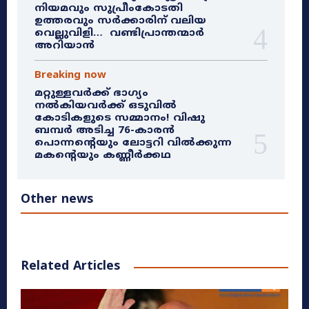
നിയമവും സുപ്രീംകോടതി
ഉത്തരവും സർക്കാരിന് വലിയ
വെല്ലുവിളി… വണ്ടിപ്രാന്തന്മാർ
അറിയാൻ
Breaking now
മറ്റുള്ളവർക്ക് ഭാഗ്യം
നൽകിയവർക്ക് ഒടുവിൽ
കോടികളുടെ സമ്മാനം! വിഷു
ബമ്പർ അടിച്ച 76-കാരൻ
പൊന്നന്റെയും ലോട്ടറി വിൽക്കുന്ന
മകന്റെയും കണ്ണീർക്കഥ
Other news
Related Articles