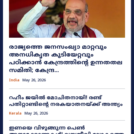
രാജ്യത്തെ ജനസംഖ്യാ മാറ്റവും
അനധികൃത കുടിയേറ്റവും
പഠിക്കാൻ കേന്ദ്രത്തിന്റെ ഉന്നതതല
സമിതി; കേന്ദ്ര...
India
May 26, 2026
റഹീം ജയിൽ മോചിതനായി! രണ്ട്
പതിറ്റാണ്ടിന്റെ നരകയാതനയ്ക്ക് അന്ത്യം
Kerala
May 26, 2026
ഇണയെ വിഴുങ്ങുന്ന പെൺ