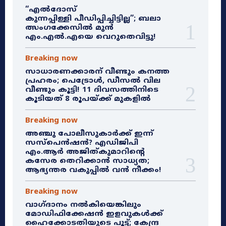
“എൽദോസ്
കുന്നപ്പിള്ളി പീഡിപ്പിച്ചിട്ടില്ല”; ബലാ
ത്സംഗക്കേസിൽ മുൻ
എം.എൽ.എയെ വെറുതെവിട്ടു!
Breaking now
സാധാരണക്കാരന് വീണ്ടും കനത്ത
പ്രഹരം; പെട്രോൾ, ഡീസൽ വില
വീണ്ടും കൂട്ടി! 11 ദിവസത്തിനിടെ
കൂടിയത് 8 രൂപയ്ക്ക് മുകളിൽ
Breaking now
അഞ്ചു പോലീസുകാർക്ക് ഇന്ന്
സസ്‌പെൻഷൻ? എഡിജിപി
എം.ആർ അജിത്കുമാറിൻ്റെ
കസേര തെറിക്കാൻ സാധ്യത;
ആഭ്യന്തര വകുപ്പിൽ വൻ നീക്കം!
Breaking now
വാഗ്ദാനം നൽകിയെങ്കിലും
മോഡിഫിക്കേഷൻ ഇളവുകൾക്ക്
ഹൈക്കോടതിയുടെ പൂട്ട്; കേന്ദ്ര