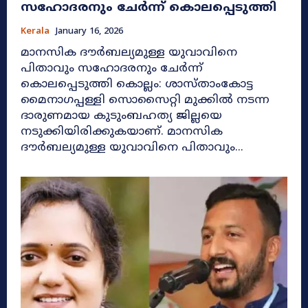
സഹോദരനും ചേർന്ന് കൊലപ്പെടുത്തി
Kerala
January 16, 2026
മാനസിക ദൗർബല്യമുള്ള യുവാവിനെ
പിതാവും സഹോദരനും ചേർന്ന്
കൊലപ്പെടുത്തി കൊല്ലം: ശാസ്താംകോട്ട
മൈനാഗപ്പള്ളി സൊസൈറ്റി മുക്കിൽ നടന്ന
ദാരുണമായ കുടുംബഹത്യ ജില്ലയെ
നടുക്കിയിരിക്കുകയാണ്. മാനസിക
ദൗർബല്യമുള്ള യുവാവിനെ പിതാവും...