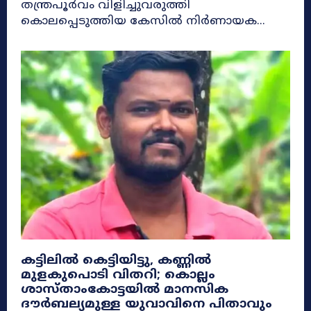
തന്ത്രപൂർവം വിളിച്ചുവരുത്തി
കൊലപ്പെടുത്തിയ കേസിൽ നിർണായക...
കട്ടിലിൽ കെട്ടിയിട്ടു, കണ്ണിൽ
മുളകുപൊടി വിതറി; കൊല്ലം
ശാസ്‌താംകോട്ടയിൽ മാനസിക
ദൗർബല്യമുള്ള യുവാവിനെ പിതാവും