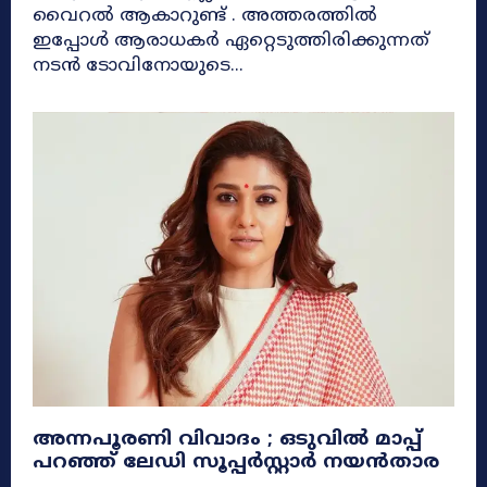
വൈറൽ ആകാറുണ്ട് . അത്തരത്തിൽ
ഇപ്പോൾ ആരാധകർ ഏറ്റെടുത്തിരിക്കുന്നത്
നടൻ ടോവിനോയുടെ...
അന്നപൂരണി വിവാദം ; ഒടുവിൽ മാപ്പ്
പറഞ്ഞ് ലേഡി സൂപ്പർസ്റ്റാർ നയൻ‌താര