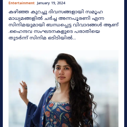
Entertainment
January 19, 2024
കഴിഞ്ഞ കുറച്ചു ദിവസങ്ങളായി സമൂഹ
മാധ്യമങ്ങളിൽ ചർച്ച അന്നപൂരണി എന്ന
സിനിമയുമായി ബന്ധപ്പെട്ട വിവാദങ്ങൾ ആണ്
.ഹൈന്ദവ സംഘടനകളുടെ പരാതിയെ
തുടർന്ന് സിനിമ ഒടിടിയിൽ...