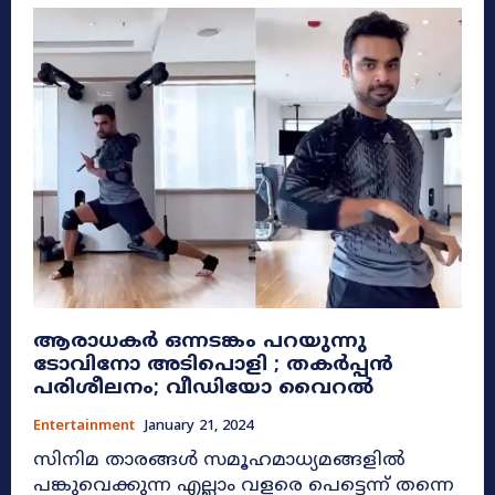
ആരാധകർ ഒന്നടങ്കം പറയുന്നു
ടോവിനോ അടിപൊളി ; തകർപ്പൻ
പരിശീലനം; വീഡിയോ വൈറൽ
Entertainment
January 21, 2024
സിനിമ താരങ്ങൾ സമൂഹമാധ്യമങ്ങളിൽ
പങ്കുവെക്കുന്ന എല്ലാം വളരെ പെട്ടെന്ന് തന്നെ