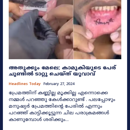
അതുക്കും മേലെ; കാമുകിയുടെ പേര്
ചുണ്ടിൽ ടാറ്റു ചെയ്ത് യുവാവ്
Headlines Today
February 27, 2024
പ്രേമത്തിന് കണ്ണില്ല മൂക്കില്ല എന്നൊക്കെ
നമ്മൾ പറഞ്ഞു കേൾക്കാറുണ്ട് . പലപ്പോഴും
മനുഷ്യർ പ്രേമത്തിന്റെ പേരിൽ എന്നും
പറഞ്ഞ് കാട്ടിക്കൂട്ടുന്ന ചില പരാക്രമങ്ങൾ
കാണുമ്പോൾ ശരിക്കും...