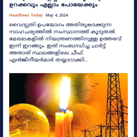
ഉറക്കവും എല്ലാം പോയേക്കും
Headlines Today
May 4, 2024
വൈദ്യുതി ഉപയോഗം അതിരുകടക്കുന്ന
സാഹചര്യത്തിൽ സംസ്ഥാനത്ത് കൂടുതൽ
മേഖലകളിൽ നിയന്ത്രണത്തിനുള്ള ഉത്തരവ്
ഇന്ന് ഇറങ്ങും. ഇത് സംബന്ധിച്ച ചാർട്ട്
അതാത് സ്ഥലങ്ങളിലെ ചീഫ്
എൻജിനീയർമാർ തയ്യാറാക്കി...