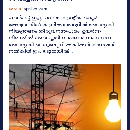
Kerala
April 28, 2026
പവർകട്ട് ഇല്ല, പക്ഷേ കറന്റ് പോകും!
കേരളത്തിൽ രാത്രികാലങ്ങളിൽ വൈദ്യുതി
നിയന്ത്രണം തിരുവനന്തപുരം: ഉയർന്ന
നിരക്കിൽ വൈദ്യുതി വാങ്ങാൻ സംസ്ഥാന
വൈദ്യുതി റെഗുലേറ്ററി കമ്മിഷൻ അനുമതി
നൽകിയിട്ടും, ലഭ്യതയിൽ...