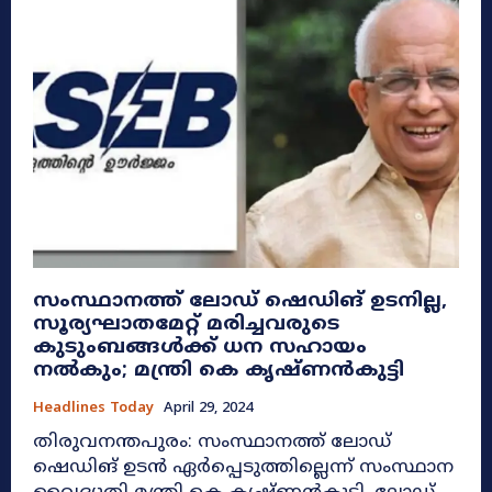
സംസ്ഥാനത്ത് ലോഡ് ഷെഡിങ് ഉടനില്ല,
സൂര്യഘാതമേറ്റ് മരിച്ചവരുടെ
കുടുംബങ്ങൾക്ക് ധന സഹായം
നൽകും; മന്ത്രി കെ കൃഷ്ണൻകുട്ടി
Headlines Today
April 29, 2024
തിരുവനന്തപുരം: സംസ്ഥാനത്ത് ലോഡ്
ഷെഡിങ് ഉടൻ ഏർപ്പെടുത്തില്ലെന്ന് സംസ്ഥാന