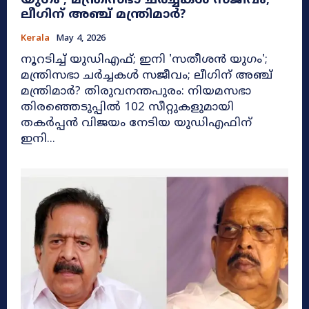
യുഗം’; മന്ത്രിസഭാ ചർച്ചകൾ സജീവം;
ലീഗിന് അഞ്ച് മന്ത്രിമാർ?
Kerala
May 4, 2026
നൂറടിച്ച് യുഡിഎഫ്; ഇനി 'സതീശൻ യുഗം';
മന്ത്രിസഭാ ചർച്ചകൾ സജീവം; ലീഗിന് അഞ്ച്
മന്ത്രിമാർ? തിരുവനന്തപുരം: നിയമസഭാ
തിരഞ്ഞെടുപ്പിൽ 102 സീറ്റുകളുമായി
തകർപ്പൻ വിജയം നേടിയ യുഡിഎഫിന്
ഇനി...