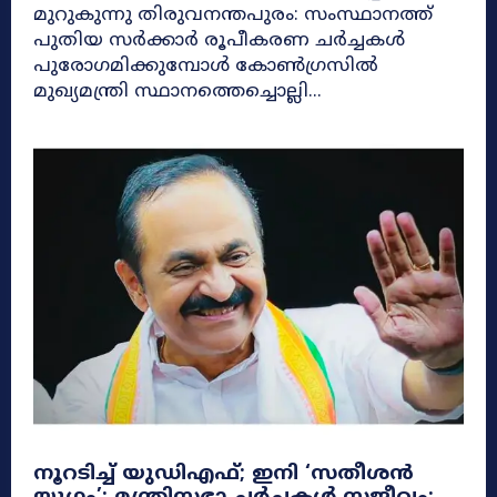
മുറുകുന്നു തിരുവനന്തപുരം: സംസ്ഥാനത്ത്
പുതിയ സർക്കാർ രൂപീകരണ ചർച്ചകൾ
പുരോഗമിക്കുമ്പോൾ കോൺഗ്രസിൽ
മുഖ്യമന്ത്രി സ്ഥാനത്തെച്ചൊല്ലി...
നൂറടിച്ച് യുഡിഎഫ്; ഇനി ‘സതീശൻ