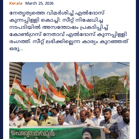
Kerala
March 25, 2026
നേതൃത്വത്തെ വിമർശിച്ച് എൽദോസ്
കുന്നപ്പിള്ളി കൊച്ചി: സീറ്റ് നിഷേധിച്ച
നടപടിയിൽ അസന്തോഷം പ്രകടിപ്പിച്ച്
കോൺഗ്രസ് നേതാവ് എൽദോസ് കുന്നപ്പിള്ളി
രംഗത്ത്. സീറ്റ് ലഭിക്കില്ലെന്ന കാര്യം കുറഞ്ഞത്
ഒരു...