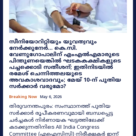
സീനിയോറിറ്റിയും യുവത്വവും
നേർക്കുനേർ… കെ.സി.
വേണുഗോപാലിന് എംഎൽഎമാരുടെ
പിന്തുണയെങ്കിൽ ഘടകകക്ഷികളുടെ
പച്ചക്കൊടി സതീശന്; ഇതിനിടയിൽ
രമേശ് ചെന്നിത്തലയുടെ
അവകാശവാദവും; മേയ് 10-ന് പുതിയ
സർക്കാർ വരുമോ?
Breaking Now
May 6, 2026
തിരുവനന്തപുരം: സംസ്ഥാനത്ത് പുതിയ
സർക്കാർ രൂപീകരണവുമായി ബന്ധപ്പെട്ട
ചർച്ചകൾ നിർണായക ഘട്ടത്തിലേക്ക്
കടക്കുന്നതിനിടെ All India Congress
Committee (എഐസിസി) നിരീക്ഷകർ ഇന്ന്