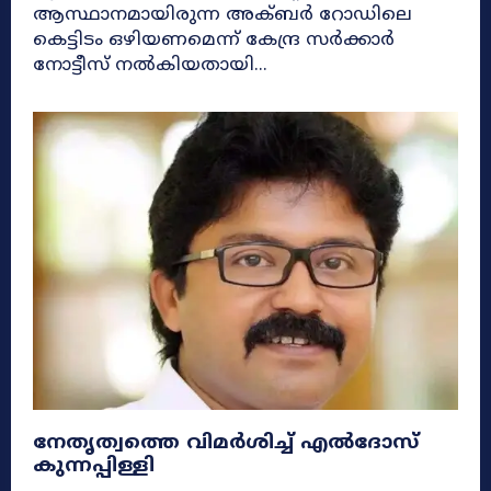
ആസ്ഥാനമായിരുന്ന അക്ബർ റോഡിലെ
കെട്ടിടം ഒഴിയണമെന്ന് കേന്ദ്ര സർക്കാർ
നോട്ടീസ് നൽകിയതായി...
നേതൃത്വത്തെ വിമർശിച്ച് എൽദോസ്
കുന്നപ്പിള്ളി