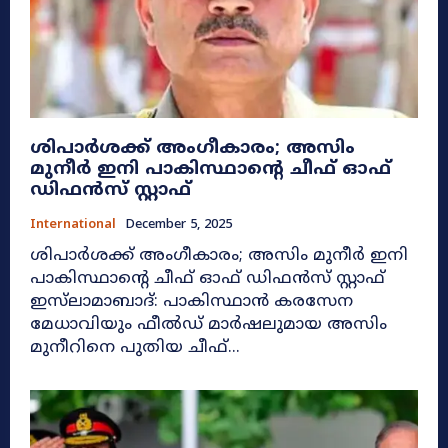
ശിപാർശക്ക് അംഗീകാരം; അസിം
മുനീർ ഇനി പാകിസ്ഥാന്റെ ചീഫ് ഓഫ്
ഡിഫൻസ് സ്റ്റാഫ്
International
December 5, 2025
ശിപാർശക്ക് അംഗീകാരം; അസിം മുനീർ ഇനി
പാകിസ്ഥാന്റെ ചീഫ് ഓഫ് ഡിഫൻസ് സ്റ്റാഫ്
ഇസ്‌ലാമാബാദ്: പാകിസ്ഥാൻ കരസേന
മേധാവിയും ഫീൽഡ് മാർഷലുമായ അസിം
മുനീറിനെ പുതിയ ചീഫ്...