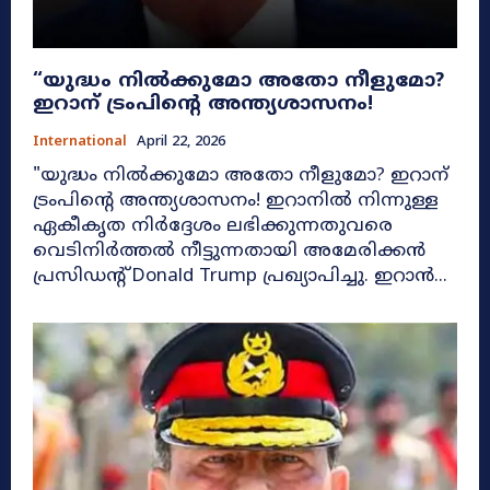
“യുദ്ധം നിൽക്കുമോ അതോ നീളുമോ?
ഇറാന് ട്രംപിന്റെ അന്ത്യശാസനം!
International
April 22, 2026
"യുദ്ധം നിൽക്കുമോ അതോ നീളുമോ? ഇറാന്
ട്രംപിന്റെ അന്ത്യശാസനം! ഇറാനിൽ നിന്നുള്ള
ഏകീകൃത നിർദ്ദേശം ലഭിക്കുന്നതുവരെ
വെടിനിർത്തൽ നീട്ടുന്നതായി അമേരിക്കൻ
പ്രസിഡന്റ് Donald Trump പ്രഖ്യാപിച്ചു. ഇറാൻ...