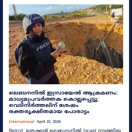
ലെബനനിൽ ഇസ്രായേൽ ആക്രമണം:
മാധ്യമപ്രവർത്തക കൊല്ലപ്പെട്ടു;
വെടിനിർത്തലിന് ശേഷം
രക്തരൂക്ഷിതമായ പോരാട്ടം
International
April 23, 2026
Beirut: തെക്കൻ ലെബനനിൽ Israel നടത്തിയ