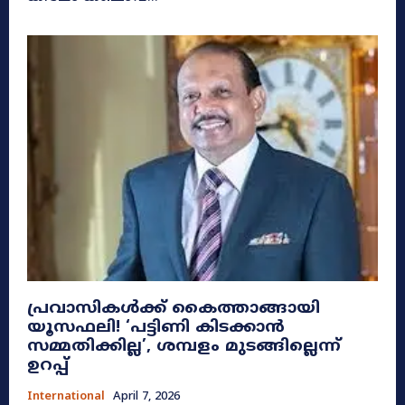
പ്രവാസികൾക്ക് കൈത്താങ്ങായി
യൂസഫലി! ‘പട്ടിണി കിടക്കാൻ
സമ്മതിക്കില്ല’, ശമ്പളം മുടങ്ങില്ലെന്ന്
ഉറപ്പ്
International
April 7, 2026