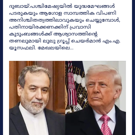
ദുബായ്:പശ്ചിമേഷ്യയിൽ യുദ്ധമേഘങ്ങൾ
പടരുകയും ആഗോള സാമ്പത്തിക വിപണി
അനിശ്ചിതത്വത്തിലാവുകയും ചെയ്യുമ്പോൾ,
പതിനായിരക്കണക്കിന് പ്രവാസി
കുടുംബങ്ങൾക്ക് ആശ്വാസത്തിന്റെ
തണലുമായി ലുലു ഗ്രൂപ്പ് ചെയർമാൻ എം.എ.
യൂസഫലി. മേഖലയിലെ...