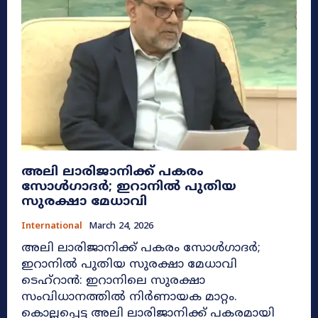
അലി ലാരിജാനിക്ക് പകരം
സോൾഗാദർ; ഇറാനിൽ പുതിയ
സുരക്ഷാ മേധാവി
International
March 24, 2026
അലി ലാരിജാനിക്ക് പകരം സോൾഗാദർ;
ഇറാനിൽ പുതിയ സുരക്ഷാ മേധാവി
ടെഹ്റാൻ: ഇറാനിലെ സുരക്ഷാ
സംവിധാനത്തിൽ നിർണായക മാറ്റം.
കൊല്ലപ്പെട്ട അലി ലാരിജാനിക്ക് പകരമായി