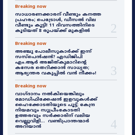
Breaking now
സാധാരണക്കാരന് വീണ്ടും കനത്ത
പ്രഹരം; പെട്രോൾ, ഡീസൽ വില
വീണ്ടും കൂട്ടി! 11 ദിവസത്തിനിടെ
കൂടിയത് 8 രൂപയ്ക്ക് മുകളിൽ
Breaking now
അഞ്ചു പോലീസുകാർക്ക് ഇന്ന്
സസ്‌പെൻഷൻ? എഡിജിപി
എം.ആർ അജിത്കുമാറിൻ്റെ
കസേര തെറിക്കാൻ സാധ്യത;
ആഭ്യന്തര വകുപ്പിൽ വൻ നീക്കം!
Breaking now
വാഗ്ദാനം നൽകിയെങ്കിലും
മോഡിഫിക്കേഷൻ ഇളവുകൾക്ക്
ഹൈക്കോടതിയുടെ പൂട്ട്; കേന്ദ്ര
നിയമവും സുപ്രീംകോടതി
ഉത്തരവും സർക്കാരിന് വലിയ
വെല്ലുവിളി… വണ്ടിപ്രാന്തന്മാർ
അറിയാൻ