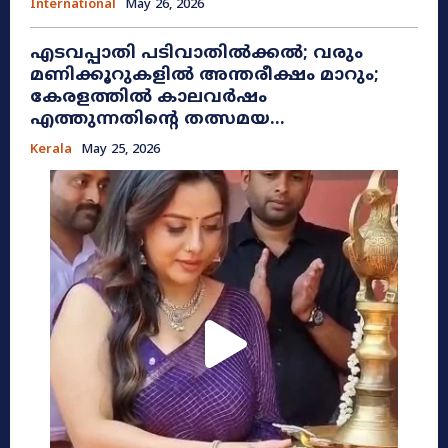
International
May 26, 2026
എടവപ്പാതി പടിവാതിൽക്കൽ; വരും
മണിക്കൂറുകളിൽ അന്തരീക്ഷം മാറും;
കേരളത്തിൽ കാലവർഷം
എത്തുന്നതിന്റെ തത്സമയ...
Kerala
May 25, 2026