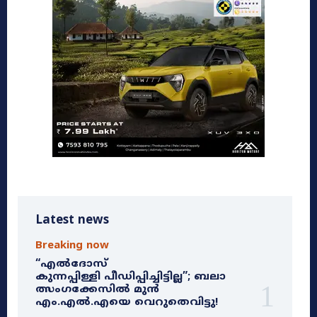
Latest news
Breaking now
“എൽദോസ്
കുന്നപ്പിള്ളി പീഡിപ്പിച്ചിട്ടില്ല”; ബലാ
ത്സംഗക്കേസിൽ മുൻ
എം.എൽ.എയെ വെറുതെവിട്ടു!