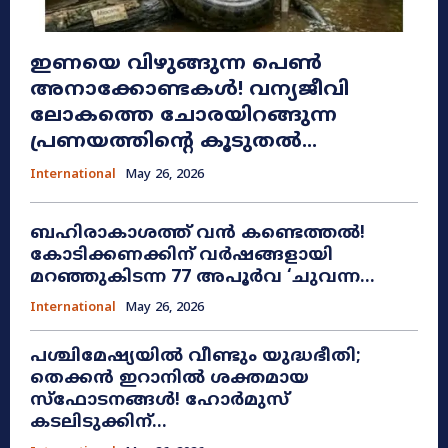
ഇണയെ വിഴുങ്ങുന്ന പെൺ
അനാക്കോണ്ടകൾ! വന്യജീവി
ലോകത്തെ ചോരയിറങ്ങുന്ന
പ്രണയത്തിന്റെ കൂടുതൽ...
International
May 26, 2026
ബഹിരാകാശത്ത് വൻ കണ്ടെത്തൽ!
കോടിക്കണക്കിന് വർഷങ്ങളായി
മറഞ്ഞുകിടന്ന 77 അപൂർവ ‘ചുവന്ന...
International
May 26, 2026
പശ്ചിമേഷ്യയിൽ വീണ്ടും യുദ്ധഭീതി;
തെക്കൻ ഇറാനിൽ ശക്തമായ
സ്ഫോടനങ്ങൾ! ഹോർമുസ്
കടലിടുക്കിന്...