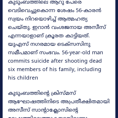
കുടുംബത്തിലെ ആറു പേരെ
വെടിവെച്ചുകൊന്ന ശേഷം 56-കാരന്‍
സ്വയം നിറയൊഴിച്ച് ആത്മഹത്യ
ചെയ്തു. ഇറാന്‍ വംശജനായ അസീസ്
എന്നയാളാണ് ക്രൂരത കാട്ടിയത്.
യുഎസ് നഗരമായ ടെക്‌സസിനു
സമീപമാണ് സംഭവം. 56-year-old man
commits suicide after shooting dead
six members of his family, including
his children
കുടുംബത്തിന്റെ ക്രിസ്മസ്
ആഘോഷത്തിനിടെ അപ്രതീക്ഷിതമായി
അസീസ് സാന്റാക്ലോസിന്റെ