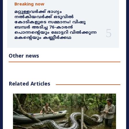
Breaking now
മറ്റുള്ളവർക്ക് ഭാഗ്യം
നൽകിയവർക്ക് ഒടുവിൽ
കോടികളുടെ സമ്മാനം! വിഷു
ബമ്പർ അടിച്ച 76-കാരൻ
പൊന്നന്റെയും ലോട്ടറി വിൽക്കുന്ന
മകന്റെയും കണ്ണീർക്കഥ
Other news
Related Articles