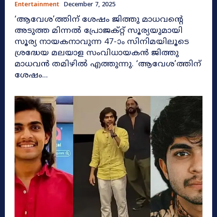
Entertainment
December 7, 2025
‘ആവേശ’ത്തിന് ശേഷം ജിത്തു മാധവൻ്റെ
അടുത്ത മിന്നൽ പ്രോജക്റ്റ് സൂര്യയുമായി
സൂര്യ നായകനാവുന്ന 47-ാം സിനിമയിലൂടെ
ശ്രദ്ധേയ മലയാള സംവിധായകൻ ജിത്തു
മാധവൻ തമിഴില്‍ എത്തുന്നു. ‘ആവേശ’ത്തിന്
ശേഷം...