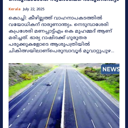
Kerala
July 22, 2025
കൊച്ചി: കീഴില്ലത്ത് വാഹനാപകടത്തിൽ
വയോധികന് ദാരുണാന്ത്യം. നെടുമ്പാശേരി
കപ്രശേരി മണപ്പാട്ട്എം കെ മുഹമ്മദ് ആണ്
മരിച്ചത്. ഭാര്യ റാഷിദക്ക് ​ഗുരുതര
പരുക്കുകളോടെ ആശുപത്രിയിൽ
ചികിത്സയിലാണ്പെരുമ്പാവൂർ മൂവാറ്റുപുഴ...