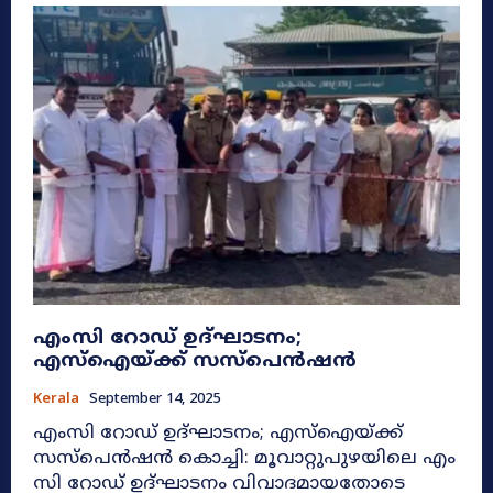
എംസി റോഡ് ഉദ്ഘാടനം;
എസ്ഐയ്ക്ക് സസ്പെൻഷൻ
Kerala
September 14, 2025
എംസി റോഡ് ഉദ്ഘാടനം; എസ്ഐയ്ക്ക്
സസ്പെൻഷൻ കൊച്ചി: മൂവാറ്റുപുഴയിലെ എം
സി റോഡ് ഉദ്ഘാടനം വിവാദമായതോടെ