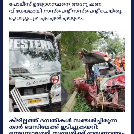
പോലീസ് ഉദ്യോഗസ്ഥനെ അന്വേഷണ
വിധേയമായി സസ്‌പെന്റ് സസ്‌പെന്റ് ചെയ്തു.
മൂവാറ്റുപുഴ എംഎൽഎയുടെ...
കീഴില്ലത്ത് ദമ്പതികൾ സഞ്ചരിച്ചിരുന്ന
കാർ ബസിലേക്ക് ഇടിച്ചുകയറി;
നെടുമ്പാശേരി സ്വദേശിക്ക് ദാരുണാന്ത്യം