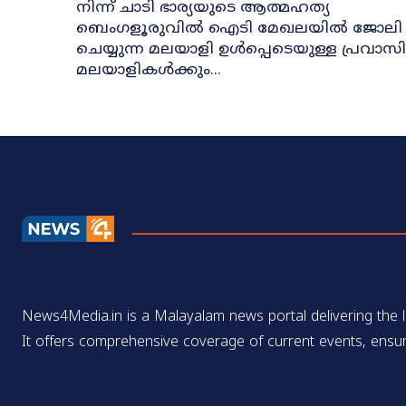
നിന്ന് ചാടി ഭാര്യയുടെ ആത്മഹത്യ
ബെംഗളൂരുവിൽ ഐടി മേഖലയിൽ ജോലി
ചെയ്യുന്ന മലയാളി ഉൾപ്പെടെയുള്ള പ്രവാസി
മലയാളികൾക്കും...
News4Media.in is a Malayalam news portal delivering the la
It offers comprehensive coverage of current events, ensur