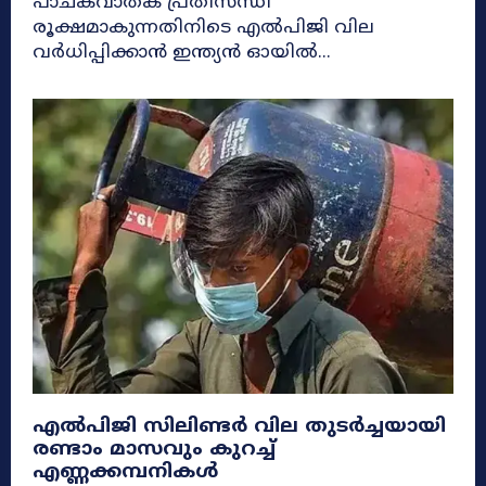
പാചകവാതക പ്രതിസന്ധി
രൂക്ഷമാകുന്നതിനിടെ എൽപിജി വില
വർധിപ്പിക്കാൻ ഇന്ത്യൻ ഓയിൽ...
എൽപിജി സിലിണ്ടർ വില തുടർച്ചയായി
രണ്ടാം മാസവും കുറച്ച്
എണ്ണക്കമ്പനികൾ