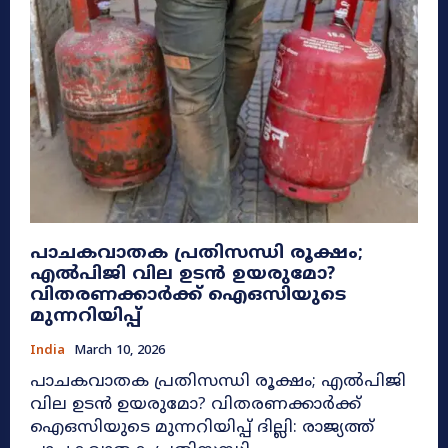
പാചകവാതക പ്രതിസന്ധി രൂക്ഷം;
എൽപിജി വില ഉടൻ ഉയരുമോ?
വിതരണക്കാർക്ക് ഐഒസിയുടെ
മുന്നറിയിപ്പ്
India
March 10, 2026
പാചകവാതക പ്രതിസന്ധി രൂക്ഷം; എൽപിജി
വില ഉടൻ ഉയരുമോ? വിതരണക്കാർക്ക്
ഐഒസിയുടെ മുന്നറിയിപ്പ് ദില്ലി: രാജ്യത്ത്