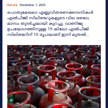
Kerala
December 1, 2025
പൊതുമേഖലാ എണ്ണവിതരണക്കമ്പനികൾ
എൽപിജി സിലിണ്ടറുകളുടെ വില രണ്ടാം
മാസം തുടർച്ചയായി കുറച്ചു. വാണിജ്യ
ഉപയോഗത്തിനുള്ള 19 കിലോ എൽപിജി
സിലിണ്ടറിന് 10 രൂപയാണ് ഇന്ന് മുതൽ...