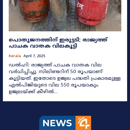
പൊതുജനത്തിന് ഇരുട്ടടി; രാജ്യത്ത്
പാചക വാതക വിലകൂട്ടി
Kerala
April 7, 2025
ഡൽഹി: രാജ്യത്ത് പാചക വാതക വില
വർധിപ്പിച്ചു. സിലിണ്ടറിന് 50 രൂപയാണ്
കൂട്ടിയത്. ഇതോടെ ഉജ്വല പദ്ധതി പ്രകാരമുള്ള
എൽപിജിയുടെ വില 550 രൂപയാകും.
ഉജ്വലയ്ക്ക് കീഴിൽ...