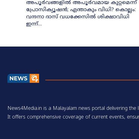
അപൂർവങ്ങളിൽ അപൂർവമായ കുറ്റമെന്ന്
പ്രോസിക്യൂഷൻ; എന്താകും വിധി? കൊല്ലം:
വന്ദനാ ദാസ് വധക്കേസിൽ ശിക്ഷാവിധി
ഇന്ന്...
News4Media.in is a Malayalam news portal delivering the la
It offers comprehensive coverage of current events, ensur