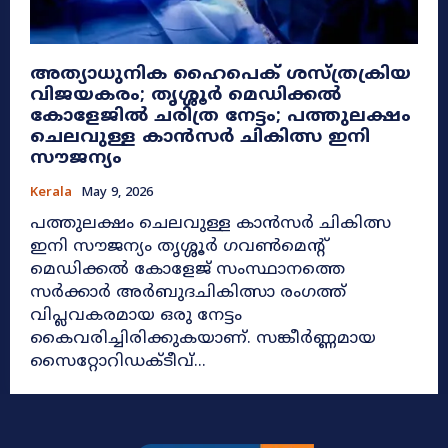
അത്യാധുനിക ഹൈപെക് ശസ്ത്രക്രിയ
വിജയകരം; തൃശ്ശൂർ മെഡിക്കൽ
കോളേജിൽ ചരിത്ര നേട്ടം; പത്തുലക്ഷം
ചെലവുള്ള കാൻസർ ചികിത്സ ഇനി
സൗജന്യം
Kerala
May 9, 2026
പത്തുലക്ഷം ചെലവുള്ള കാൻസർ ചികിത്സ
ഇനി സൗജന്യം തൃശ്ശൂർ ഗവൺമെന്റ്
മെഡിക്കൽ കോളേജ് സംസ്ഥാനത്തെ
സർക്കാർ അർബുദചികിത്സാ രംഗത്ത്
വിപ്ലവകരമായ ഒരു നേട്ടം
കൈവരിച്ചിരിക്കുകയാണ്. സങ്കീർണ്ണമായ
സൈറ്റോറിഡക്ടീവ്...