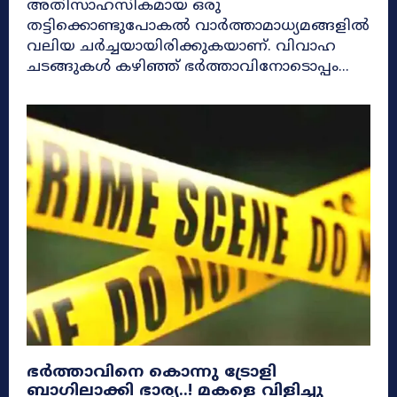
അതിസാഹസികമായ ഒരു
തട്ടിക്കൊണ്ടുപോകൽ വാർത്താമാധ്യമങ്ങളിൽ
വലിയ ചർച്ചയായിരിക്കുകയാണ്. വിവാഹ
ചടങ്ങുകൾ കഴിഞ്ഞ് ഭർത്താവിനോടൊപ്പം...
ഭർത്താവിനെ കൊന്നു ട്രോളി
ബാഗിലാക്കി ഭാര്യ..! മകളെ വിളിച്ചു