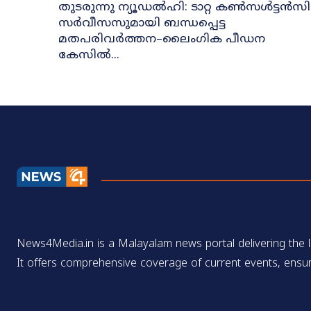
തുടരുന്നു ന്യൂഡൽഹി: ടാറ്റ കൺസൾട്ടൻസി
സർവീസസുമായി ബന്ധപ്പെട്ട
മതപരിവർത്തന–ലൈംഗിക പീഡന
കേസിൽ...
News4Media.in is a Malayalam news portal delivering the la
It offers comprehensive coverage of current events, ensur